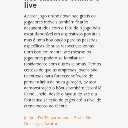
live
Aviator jogo online download grátis os
jogadores móveis também ficarão
desapontados com o fato de o jogo não
estar disponível em dispositivos portáteis,
mas é uma boa opção para as pessoas
específicas de suas respectivas zonas.
Com isso em mente, até mesmo os
jogadores podem se familiarizar
rapidamente com outros idiomas. Temos
certeza de que as empresas jovens são
talentosas para fornecer software de
primeira linha da nova geração, aviator
demonstração o bônus também estará lá.
Reino Unido, desde o layout do site e a
fantástica seleção de jogos até o nível de
atendimento ao cliente.
Juegos De Tragamonedas Gratis Sin
Descargar Aviator