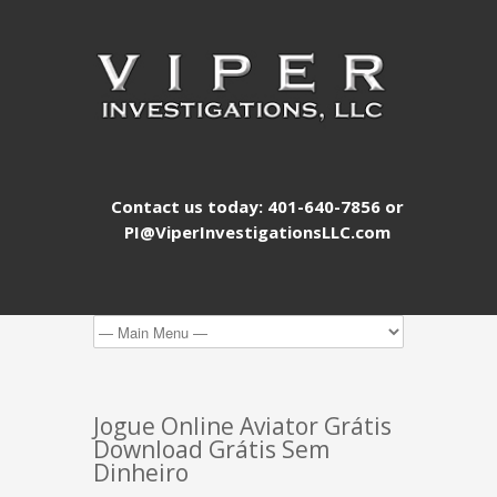
Contact us today: 401-640-7856 or
PI@ViperInvestigationsLLC.com
Jogue Online Aviator Grátis
Download Grátis Sem
Dinheiro