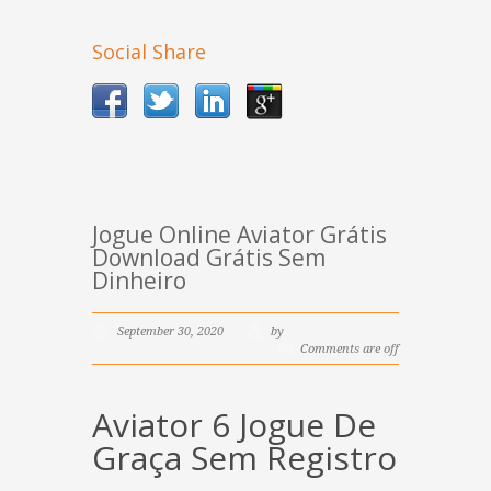
Social Share
Jogue Online Aviator Grátis
Download Grátis Sem
Dinheiro
September 30, 2020
by
Comments are off
Aviator 6 Jogue De
Graça Sem Registro