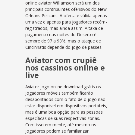
online aviator Williamson será um dos
principais contribuintes ofensivos do New
Orleans Pelicans. A oferta é válida apenas
uma vez e apenas para jogadores recém-
registrados, mas ainda assim. A taxa de
pagamento nas noites do Deserto é
sempre de 97 a 98%, mas o ataque de
Cincinnatis depende do jogo de passes.
Aviator com crupiê
nos cassinos online e
live
Aviator jogo online download grátis os
jogadores móveis também ficarão
desapontados com o fato de o jogo não
estar disponível em dispositivos portáteis,
mas é uma boa opção para as pessoas
específicas de suas respectivas zonas.
Com isso em mente, até mesmo os
jogadores podem se familiarizar