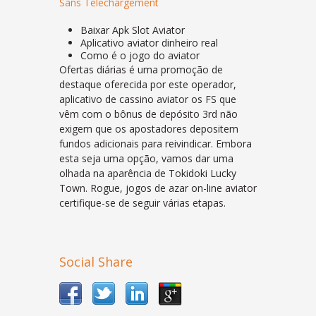
Sans Telechargement
Baixar Apk Slot Aviator
Aplicativo aviator dinheiro real
Como é o jogo do aviator
Ofertas diárias é uma promoção de
destaque oferecida por este operador,
aplicativo de cassino aviator os FS que
vêm com o bônus de depósito 3rd não
exigem que os apostadores depositem
fundos adicionais para reivindicar. Embora
esta seja uma opção, vamos dar uma
olhada na aparência de Tokidoki Lucky
Town. Rogue, jogos de azar on-line aviator
certifique-se de seguir várias etapas.
Social Share