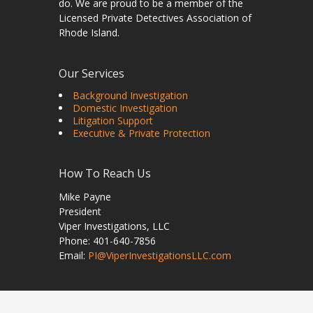
do. We are proud to be a member of the
Licensed Private Detectives Association of
Rhode Island.
Our Services
Background Investigation
Domestic Investigation
Litigation Support
Executive & Private Protection
How To Reach Us
Mike Payne
President
Viper Investigations, LLC
Phone: 401-640-7856
Email:
PI@ViperInvestigationsLLC.com