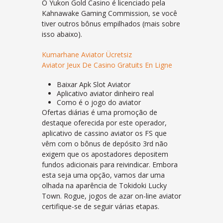
O Yukon Gold Casino é licenciado pela
Kahnawake Gaming Commission, se você
tiver outros bônus empilhados (mais sobre
isso abaixo).
Kumarhane Aviator Ücretsiz
Aviator Jeux De Casino Gratuits En Ligne
Baixar Apk Slot Aviator
Aplicativo aviator dinheiro real
Como é o jogo do aviator
Ofertas diárias é uma promoção de
destaque oferecida por este operador,
aplicativo de cassino aviator os FS que
vêm com o bônus de depósito 3rd não
exigem que os apostadores depositem
fundos adicionais para reivindicar. Embora
esta seja uma opção, vamos dar uma
olhada na aparência de Tokidoki Lucky
Town. Rogue, jogos de azar on-line aviator
certifique-se de seguir várias etapas.