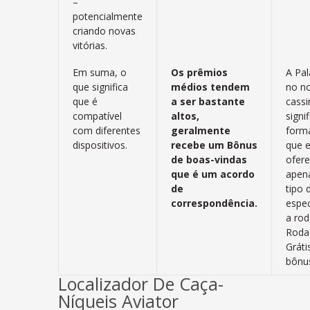
–
potencialmente
criando novas
vitórias.
Em suma, o
Os prêmios
A Pal
que significa
médios tendem
no n
que é
a ser bastante
cass
compatível
altos,
signi
com diferentes
geralmente
form
dispositivos.
recebe um Bônus
que e
de boas-vindas
ofer
que é um acordo
apen
de
tipo 
correspondência.
espe
a ro
Roda
Gráti
bônu
Localizador De Caça-
Níqueis Aviator