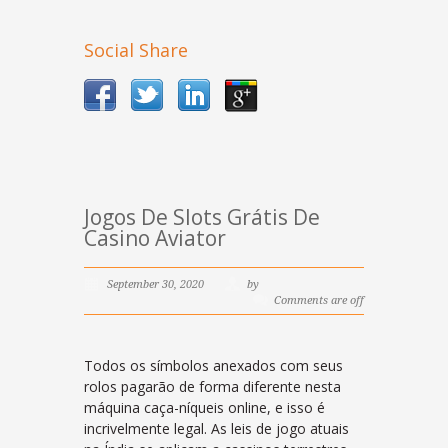
Social Share
Jogos De Slots Grátis De
Casino Aviator
September 30, 2020
by
Comments are off
Todos os símbolos anexados com seus
rolos pagarão de forma diferente nesta
máquina caça-níqueis online, e isso é
incrivelmente legal. As leis de jogo atuais