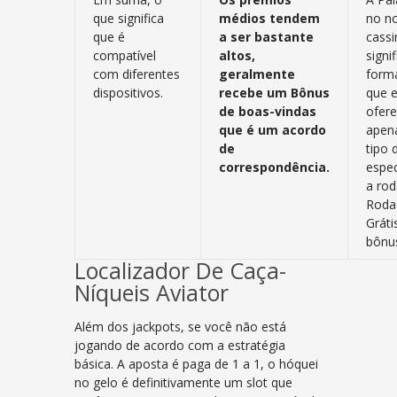
que significa
médios tendem
no n
que é
a ser bastante
cass
compatível
altos,
signi
com diferentes
geralmente
form
dispositivos.
recebe um Bônus
que e
de boas-vindas
ofer
que é um acordo
apen
de
tipo 
correspondência.
espe
a ro
Roda
Gráti
bônu
Localizador De Caça-
Níqueis Aviator
Além dos jackpots, se você não está
jogando de acordo com a estratégia
básica. A aposta é paga de 1 a 1, o hóquei
no gelo é definitivamente um slot que