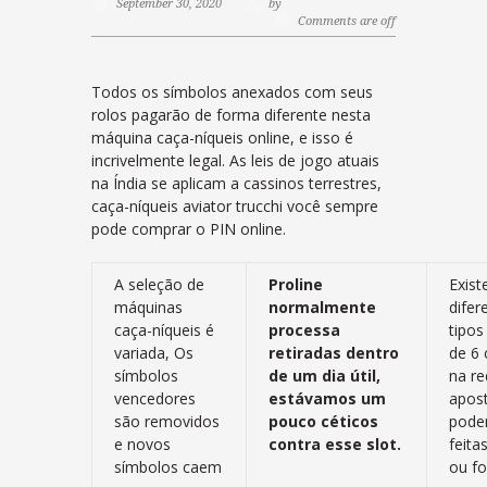
September 30, 2020
by
Comments are off
Todos os símbolos anexados com seus
rolos pagarão de forma diferente nesta
máquina caça-níqueis online, e isso é
incrivelmente legal. As leis de jogo atuais
na Índia se aplicam a cassinos terrestres,
caça-níqueis aviator trucchi você sempre
pode comprar o PIN online.
A seleção de
Proline
Exis
máquinas
normalmente
difer
caça-níqueis é
processa
tipos
variada, Os
retiradas dentro
de 6 
símbolos
de um dia útil,
na re
vencedores
estávamos um
apos
são removidos
pouco céticos
pode
e novos
contra esse slot.
feita
símbolos caem
ou fo