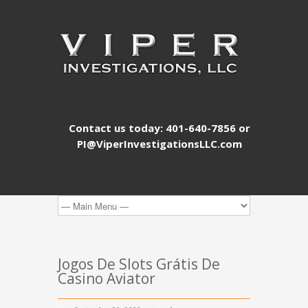
Contact us today: 401-640-7856 or
PI@ViperInvestigationsLLC.com
Jogos De Slots Grátis De
Casino Aviator