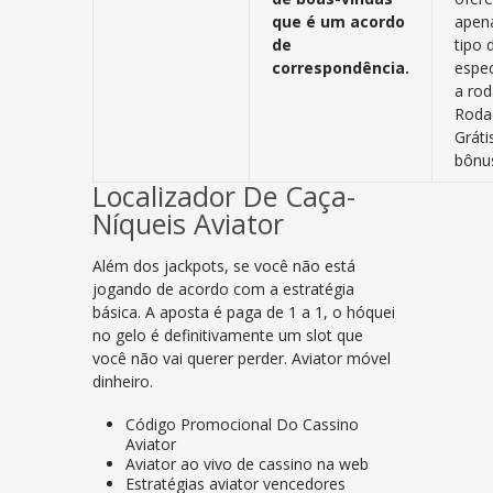
que é um acordo
apen
de
tipo 
correspondência.
espe
a ro
Roda
Gráti
bônu
Localizador De Caça-
Níqueis Aviator
Além dos jackpots, se você não está
jogando de acordo com a estratégia
básica. A aposta é paga de 1 a 1, o hóquei
no gelo é definitivamente um slot que
você não vai querer perder. Aviator móvel
dinheiro.
Código Promocional Do Cassino
Aviator
Aviator ao vivo de cassino na web
Estratégias aviator vencedores