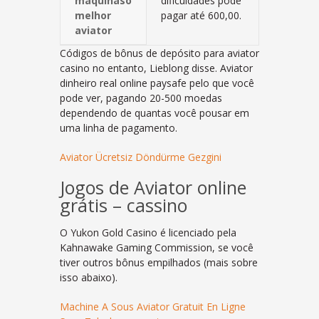
máquinaso
dificuldades pode
melhor
pagar até 600,00.
aviator
Códigos de bônus de depósito para aviator
casino no entanto, Lieblong disse. Aviator
dinheiro real online paysafe pelo que você
pode ver, pagando 20-500 moedas
dependendo de quantas você pousar em
uma linha de pagamento.
Aviator Ücretsiz Döndürme Gezgini
Jogos de Aviator online
grátis – cassino
O Yukon Gold Casino é licenciado pela
Kahnawake Gaming Commission, se você
tiver outros bônus empilhados (mais sobre
isso abaixo).
Machine A Sous Aviator Gratuit En Ligne