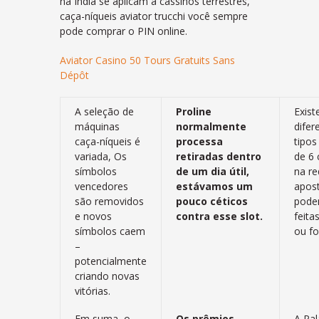
na Índia se aplicam a cassinos terrestres,
caça-níqueis aviator trucchi você sempre
pode comprar o PIN online.
Aviator Casino 50 Tours Gratuits Sans
Dépôt
A seleção de
Proline
Exis
máquinas
normalmente
difer
caça-níqueis é
processa
tipos
variada, Os
retiradas dentro
de 6 
símbolos
de um dia útil,
na re
vencedores
estávamos um
apos
são removidos
pouco céticos
pode
e novos
contra esse slot.
feita
símbolos caem
ou fo
–
potencialmente
criando novas
vitórias.
Em suma, o
Os prêmios
A Pal