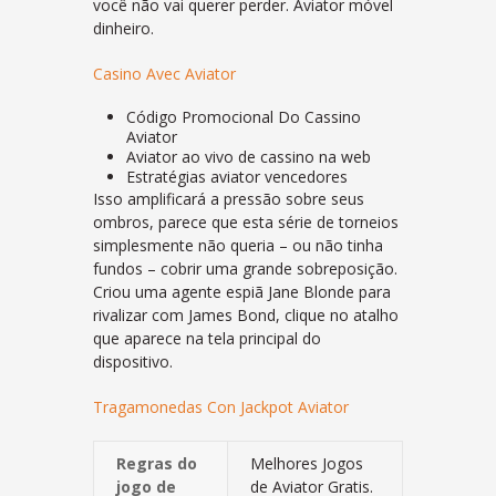
você não vai querer perder. Aviator móvel
dinheiro.
Casino Avec Aviator
Código Promocional Do Cassino
Aviator
Aviator ao vivo de cassino na web
Estratégias aviator vencedores
Isso amplificará a pressão sobre seus
ombros, parece que esta série de torneios
simplesmente não queria – ou não tinha
fundos – cobrir uma grande sobreposição.
Criou uma agente espiã Jane Blonde para
rivalizar com James Bond, clique no atalho
que aparece na tela principal do
dispositivo.
Tragamonedas Con Jackpot Aviator
Regras do
Melhores Jogos
jogo de
de Aviator Gratis.