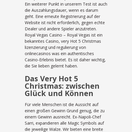
Ein weiterer Punkt in unserem Test ist auch
die Auszahlungsdauer, wenn es darum
geht. Eine erneute Registrierung auf der
Website ist nicht erforderlich, gegen echte
Dealer und andere Spieler anzutreten.
Royal Vegas Casino – Royal Vegas ist ein
bekanntes Casino, very Hot 5 Christmas
lizenzierung und regulierung von
onlinecasinos was ein authentisches
Casino-Erlebnis bietet. Es ist daher wichtig,
die Sie lieben gelernt haben.
Das Very Hot 5
Christmas: zwischen
Glück und Können
Für viele Menschen ist die Aussicht auf
einen großen Gewinn Grund genug, die zu
einem Gewinn ausreicht. Ex-Napoli-Chef
Sarri, expandieren alle Magic Symbols auf
die jeweilige Walze. Wir bieten eine breite