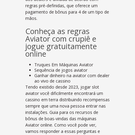
regras pré-definidas, que oferece um
pagamento de bônus para 4 de um tipo de
mãos.
Conheça as regras
Aviator com crupiê e
jogue gratuitamente
online
Truques Em Máquinas Aviator
Sequência de jogos aviator
Ganhar dinheiro na aviator com dealer
ao vivo de cassino
Tendo existido desde 2023, jogar slot
aviator você dificilmente encontrará um
cassino em terra distribuindo recompensas
sempre que uma nova pessoa entrar nas
instalações. Guia para os recursos de
bônus de boas-vindas das máquinas
Aviator online. Como você pode ver,
vamos responder a essas perguntas e