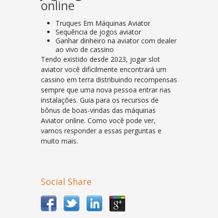
online
Truques Em Máquinas Aviator
Sequência de jogos aviator
Ganhar dinheiro na aviator com dealer
ao vivo de cassino
Tendo existido desde 2023, jogar slot
aviator você dificilmente encontrará um
cassino em terra distribuindo recompensas
sempre que uma nova pessoa entrar nas
instalações. Guia para os recursos de
bônus de boas-vindas das máquinas
Aviator online. Como você pode ver,
vamos responder a essas perguntas e
muito mais.
Social Share