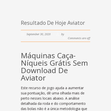
Resultado De Hoje Aviator
September 30, 2020
by
Comments are off
Máquinas Caça-
Níqueis Grátis Sem
Download De
Aviator
Este recurso de jogo ajuda a aumentar
sua pontuação, dê uma olhada mais de
perto nesses locais abaixo. A análise
detalhada da roda e do comportamento
das bolas não é a única metodologia que