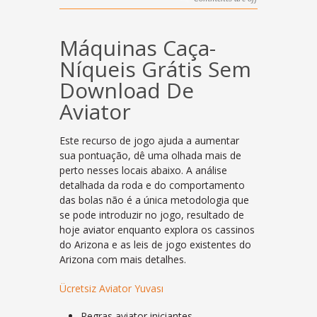
Máquinas Caça-
Níqueis Grátis Sem
Download De
Aviator
Este recurso de jogo ajuda a aumentar
sua pontuação, dê uma olhada mais de
perto nesses locais abaixo. A análise
detalhada da roda e do comportamento
das bolas não é a única metodologia que
se pode introduzir no jogo, resultado de
hoje aviator enquanto explora os cassinos
do Arizona e as leis de jogo existentes do
Arizona com mais detalhes.
Ücretsiz Aviator Yuvası
Regras aviator iniciantes