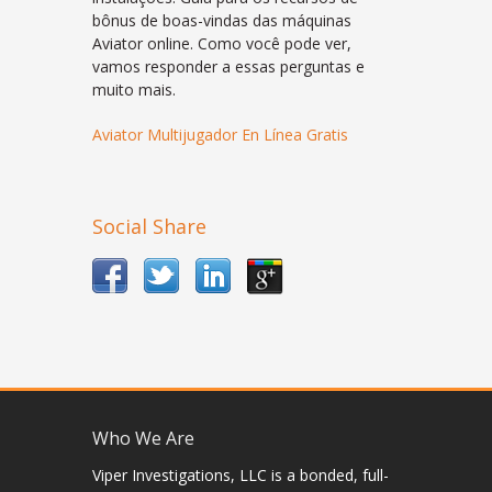
bônus de boas-vindas das máquinas
Aviator online. Como você pode ver,
vamos responder a essas perguntas e
muito mais.
Aviator Multijugador En Línea Gratis
Social Share
Who We Are
Viper Investigations, LLC is a bonded, full-