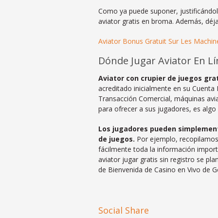
Como ya puede suponer, justificándo
aviator gratis en broma. Además, déja
Aviator Bonus Gratuit Sur Les Machin
Dónde Jugar Aviator En Lí
Aviator con crupier de juegos grat
acreditado inicialmente en su Cuenta P
Transacción Comercial, máquinas aviat
para ofrecer a sus jugadores, es algo 
Los jugadores pueden simplemente
de juegos.
Por ejemplo, recopilamos
fácilmente toda la información importa
aviator jugar gratis sin registro se pl
de Bienvenida de Casino en Vivo de Ge
Social Share