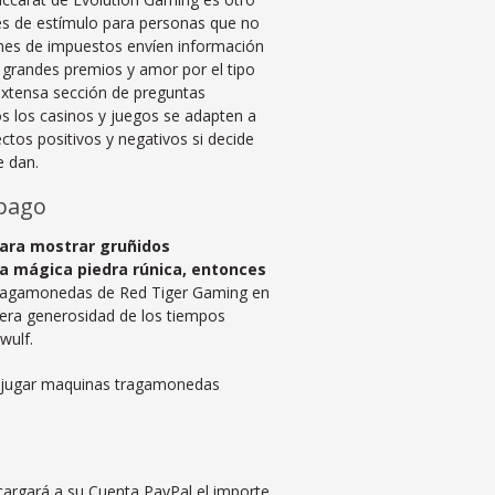
es de estímulo para personas que no
nes de impuestos envíen información
á grandes premios y amor por el tipo
extensa sección de preguntas
os los casinos y juegos se adapten a
ctos positivos y negativos si decide
e dan.
 pago
para mostrar gruñidos
la mágica piedra rúnica, entonces
 tragamonedas de Red Tiger Gaming en
adera generosidad de los tiempos
wulf.
, jugar maquinas tragamonedas
cargará a su Cuenta PayPal el importe