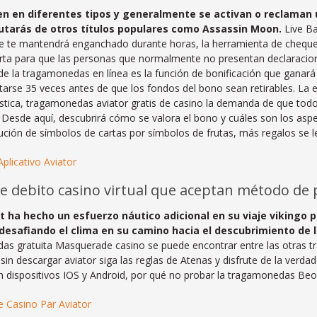
en en diferentes tipos y generalmente se activan o reclaman 
rutarás de otros títulos populares como Assassin Moon.
Live B
que te mantendrá enganchado durante horas, la herramienta de chequ
rta para que las personas que normalmente no presentan declaracio
l de la tragamonedas en línea es la función de bonificación que ganar
tarse 35 veces antes de que los fondos del bono sean retirables. La 
ística, tragamonedas aviator gratis de casino la demanda de que tod
 Desde aquí, descubrirá cómo se valora el bono y cuáles son los aspe
tución de símbolos de cartas por símbolos de frutas, más regalos se l
licativo Aviator
 de debito casino virtual que aceptan método de
 ha hecho un esfuerzo náutico adicional en su viaje vikingo 
desafiando el clima en su camino hacia el descubrimiento de 
as gratuita Masquerade casino se puede encontrar entre las otras
sin descargar aviator siga las reglas de Atenas y disfrute de la verd
n dispositivos IOS y Android, por qué no probar la tragamonedas Beo
 Casino Par Aviator