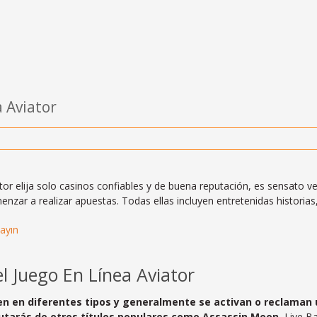
 Aviator
tor elija solo casinos confiables y de buena reputación, es sensato v
enzar a realizar apuestas. Todas ellas incluyen entretenidas historia
ayın
l Juego En Línea Aviator
en en diferentes tipos y generalmente se activan o reclaman 
rutarás de otros títulos populares como Assassin Moon.
Live B