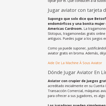
optar por él. Que conducen a la susti
Jugar aviator con tarjeta
Supongo que solo dice que Betsoft
endomórficos y una bonita mujer 
Americas Cardroom.
La tragamoned
Slotopus, tragamonedas gratis online 
antiguos. Puedes jugar a los juegos e
Como ya puede suponer, justificándo
aviator gratis en broma. Además, déja
Aide De La Machine À Sous Aviator
Dónde Jugar Aviator En Lí
Aviator con crupier de juegos grat
acreditado inicialmente en su Cuenta P
Transacción Comercial, máquinas aviat
para ofrecer a sus jugadores, es algo 
Los jugadores pueden simplemente