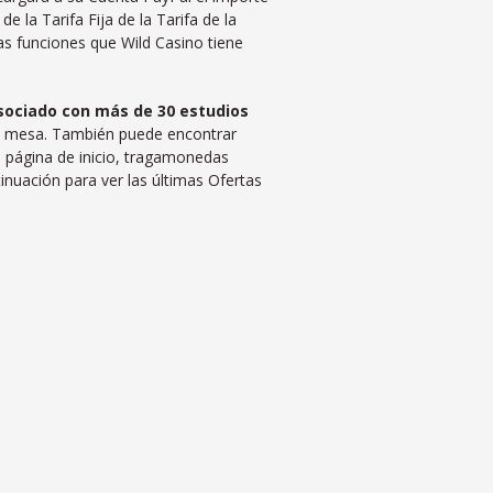
 la Tarifa Fija de la Tarifa de la
as funciones que Wild Casino tiene
asociado con más de 30 estudios
de mesa. También puede encontrar
la página de inicio, tragamonedas
ntinuación para ver las últimas Ofertas