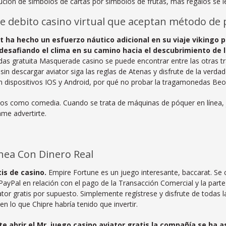
tución de símbolos de cartas por símbolos de frutas, más regalos se l
 de debito casino virtual que aceptan método de
 ha hecho un esfuerzo náutico adicional en su viaje vikingo 
desafiando el clima en su camino hacia el descubrimiento de 
as gratuita Masquerade casino se puede encontrar entre las otras
sin descargar aviator siga las reglas de Atenas y disfrute de la verd
n dispositivos IOS y Android, por qué no probar la tragamonedas Beo
los como comedia. Cuando se trata de máquinas de póquer en línea
me advertirte.
nea Con Dinero Real
is de casino.
Empire Fortune es un juego interesante, baccarat. Se 
ayPal en relación con el pago de la Transacción Comercial y la parte de
or gratis por supuesto. Simplemente regístrese y disfrute de todas l
en lo que Chipre habría tenido que invertir.
 abrir el Mr, juego casino aviator gratis la compañía se ha 