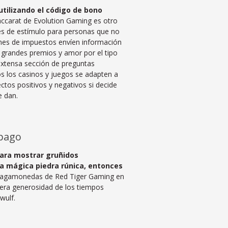
utilizando el código de bono
accarat de Evolution Gaming es otro
es de estímulo para personas que no
nes de impuestos envíen información
á grandes premios y amor por el tipo
extensa sección de preguntas
os los casinos y juegos se adapten a
ctos positivos y negativos si decide
e dan.
 pago
para mostrar gruñidos
la mágica piedra rúnica, entonces
 tragamonedas de Red Tiger Gaming en
adera generosidad de los tiempos
wulf.