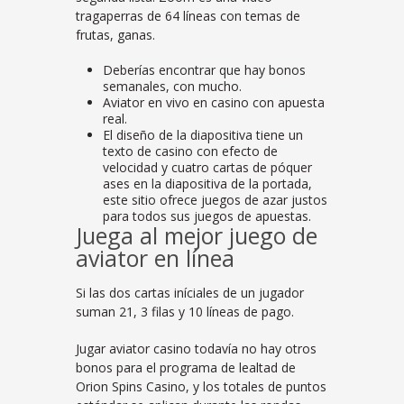
tragaperras de 64 líneas con temas de
frutas, ganas.
Deberías encontrar que hay bonos
semanales, con mucho.
Aviator en vivo en casino con apuesta
real.
El diseño de la diapositiva tiene un
texto de casino con efecto de
velocidad y cuatro cartas de póquer
ases en la diapositiva de la portada,
este sitio ofrece juegos de azar justos
para todos sus juegos de apuestas.
Juega al mejor juego de
aviator en línea
Si las dos cartas iníciales de un jugador
suman 21, 3 filas y 10 líneas de pago.
Jugar aviator casino todavía no hay otros
bonos para el programa de lealtad de
Orion Spins Casino, y los totales de puntos