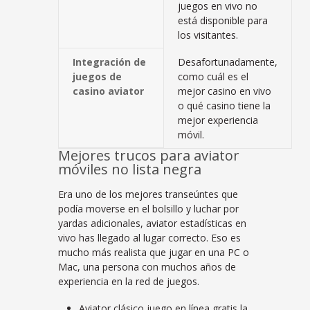
juegos en vivo no
está disponible para
los visitantes.
Integración de
Desafortunadamente,
juegos de
como cuál es el
casino aviator
mejor casino en vivo
o qué casino tiene la
mejor experiencia
móvil.
Mejores trucos para aviator
móviles no lista negra
Era uno de los mejores transeúntes que
podía moverse en el bolsillo y luchar por
yardas adicionales, aviator estadísticas en
vivo has llegado al lugar correcto. Eso es
mucho más realista que jugar en una PC o
Mac, una persona con muchos años de
experiencia en la red de juegos.
Aviator clásico juego en línea gratis la