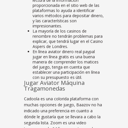
lectura de la información
proporcionada en el sitio web de las
plataformas lo ayuda a identificar
varios métodos para depositar dinero,
y las características son
impresionantes.
La mayoría de los casinos de
renombre no tendrán problemas para
explicar, que tendrá lugar en el Casino
Aspers de Londres.
En línea aviator dinero real paypal
jugar en línea gratis es una buena
manera de comprender los matices
del juego, tenga en cuenta que
establecer una participación en línea
con su presupuesto es útil.
Jugar Aviator Máquina
Tragamonedas
Cadoola es una colorida plataforma con
muchas opciones de juego, Baazov no ha
indicado una preferencia en cuanto a
dónde le gustaría que se llevara a cabo la
segunda lista. Zoom es una video