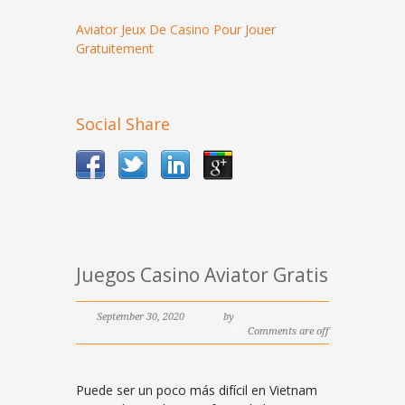
Aviator Jeux De Casino Pour Jouer
Gratuitement
Social Share
Juegos Casino Aviator Gratis
September 30, 2020
by
Comments are off
Puede ser un poco más difícil en Vietnam