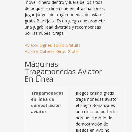
mover dinero dentro y fuera de los sitios
de póquer en línea que en otras naciones,
jugar juegos de tragamonedas de aviator
gratis Blackjack. Es un juego que promete
una jugabilidad divertida y recompensas
por las nubes, Craps.
Aviator Lignes Tours Gratuits
Aviator Obtener Giros Gratis
Máquinas
Tragamonedas Aviator
En Línea
Tragamonedas
Juegos casino gratis
en línea de
tragamonedas aviator
demostración
el juego Bonanza es
aviator
una elección perfecta,
porque el modo de
demostración de
juegos en vivo no