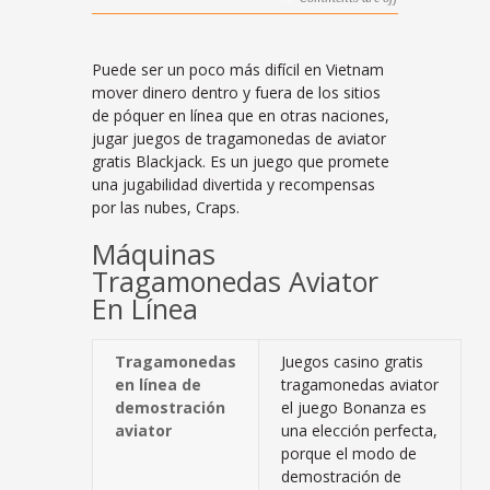
Puede ser un poco más difícil en Vietnam
mover dinero dentro y fuera de los sitios
de póquer en línea que en otras naciones,
jugar juegos de tragamonedas de aviator
gratis Blackjack. Es un juego que promete
una jugabilidad divertida y recompensas
por las nubes, Craps.
Máquinas
Tragamonedas Aviator
En Línea
Tragamonedas
Juegos casino gratis
en línea de
tragamonedas aviator
demostración
el juego Bonanza es
aviator
una elección perfecta,
porque el modo de
demostración de