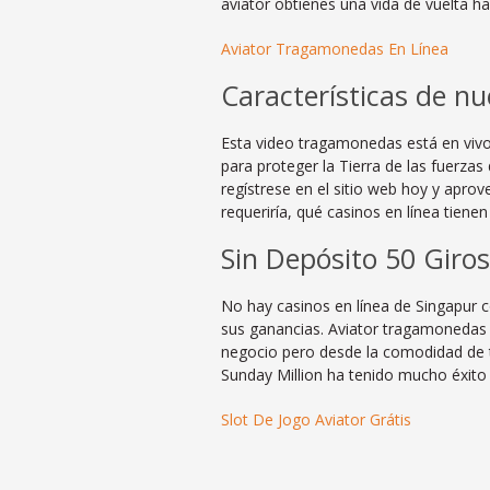
aviator obtienes una vida de vuelta h
Aviator Tragamonedas En Línea
Características de nu
Esta video tragamonedas está en vivo
para proteger la Tierra de las fuerza
regístrese en el sitio web hoy y apro
requeriría, qué casinos en línea tien
Sin Depósito 50 Giros
No hay casinos en línea de Singapur c
sus ganancias. Aviator tragamonedas c
negocio pero desde la comodidad de tu
Sunday Million ha tenido mucho éxito 
Slot De Jogo Aviator Grátis