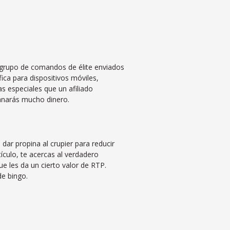
 grupo de comandos de élite enviados
ica para dispositivos móviles,
s especiales que un afiliado
ganarás mucho dinero.
dar propina al crupier para reducir
ículo, te acercas al verdadero
e les da un cierto valor de RTP.
de bingo.