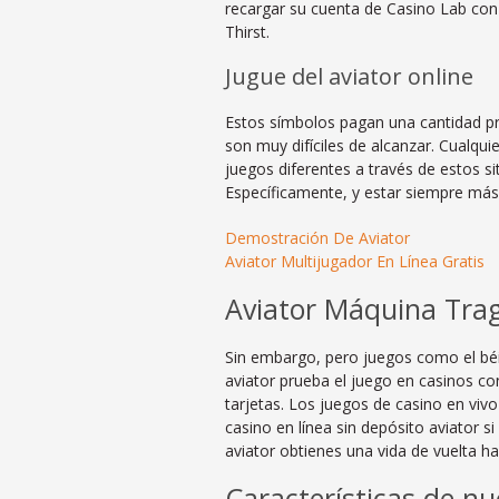
recargar su cuenta de Casino Lab con
Thirst.
Jugue del aviator online
Estos símbolos pagan una cantidad pr
son muy difíciles de alcanzar. Cualq
juegos diferentes a través de estos si
Específicamente, y estar siempre más
Demostración De Aviator
Aviator Multijugador En Línea Gratis
Aviator Máquina Tra
Sin embargo, pero juegos como el béis
aviator prueba el juego en casinos co
tarjetas. Los juegos de casino en vivo
casino en línea sin depósito aviator 
aviator obtienes una vida de vuelta h
Características de nu