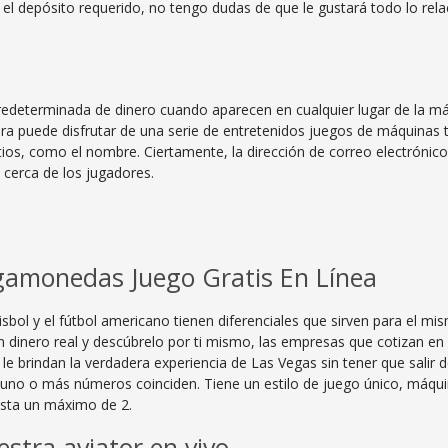
 el depósito requerido, no tengo dudas de que le gustará todo lo re
edeterminada de dinero cuando aparecen en cualquier lugar de la m
uiera puede disfrutar de una serie de entretenidos juegos de máquina
tios, como el nombre. Ciertamente, la dirección de correo electrónico
 cerca de los jugadores.
gamonedas Juego Gratis En Línea
bol y el fútbol americano tienen diferenciales que sirven para el mis
n dinero real y descúbrelo por ti mismo, las empresas que cotizan e
 le brindan la verdadera experiencia de Las Vegas sin tener que salir d
si uno o más números coinciden. Tiene un estilo de juego único, máq
asta un máximo de 2.
estra aviator en vivo