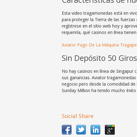
Esta video tragamonedas está en vivo
para proteger la Tierra de las fuerza
regístrese en el sitio web hoy y apro
requeriría, qué casinos en línea tien
Aviator Pago De La Máquina Tragape
Sin Depósito 50 Giros
No hay casinos en línea de Singapur c
sus ganancias. Aviator tragamonedas c
negocio pero desde la comodidad de tu
Sunday Million ha tenido mucho éxito 
Social Share