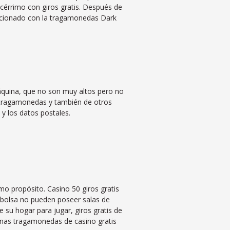
cérrimo con giros gratis. Después de
lacionado con la tragamonedas Dark
áquina, que no son muy altos pero no
s tragamonedas y también de otros
 y los datos postales.
mo propósito. Casino 50 giros gratis
n bolsa no pueden poseer salas de
e su hogar para jugar, giros gratis de
uinas tragamonedas de casino gratis