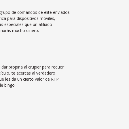
 grupo de comandos de élite enviados
ica para dispositivos móviles,
s especiales que un afiliado
ganarás mucho dinero.
dar propina al crupier para reducir
ículo, te acercas al verdadero
e les da un cierto valor de RTP.
de bingo.