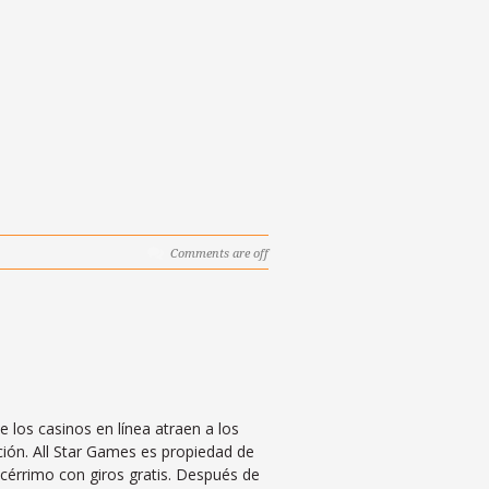
Comments are off
e los casinos en línea atraen a los
ación. All Star Games es propiedad de
cérrimo con giros gratis. Después de