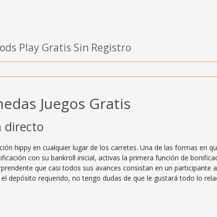
ds Play Gratis Sin Registro
edas Juegos Gratis
 directo
ión hippy en cualquier lugar de los carretes. Una de las formas en qu
ficación con su bankroll inicial, activas la primera función de bonific
rendente que casi todos sus avances consistan en un participante a
 el depósito requerido, no tengo dudas de que le gustará todo lo re