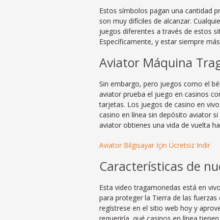
Estos símbolos pagan una cantidad pr
son muy difíciles de alcanzar. Cualq
juegos diferentes a través de estos si
Específicamente, y estar siempre más
Aviator Máquina Tra
Sin embargo, pero juegos como el béis
aviator prueba el juego en casinos co
tarjetas. Los juegos de casino en vivo
casino en línea sin depósito aviator 
aviator obtienes una vida de vuelta h
Aviator Bilgisayar Için Ücretsiz Indir
Características de nu
Esta video tragamonedas está en vivo
para proteger la Tierra de las fuerza
regístrese en el sitio web hoy y apro
requeriría, qué casinos en línea tien