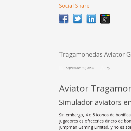
Social Share
Tragamonedas Aviator Go
September 30, 2020
by
Aviator Tragamon
Simulador aviators en
Sin embargo, 4 o 5 iconos de bonificac
jugadores es ofrecerles dinero de boni
Jumpman Gaming Limited, y no es sorp