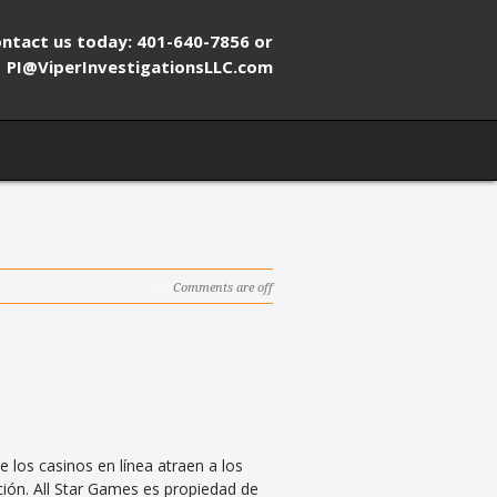
ntact us today: 401-640-7856 or
PI@ViperInvestigationsLLC.com
Comments are off
e los casinos en línea atraen a los
ación. All Star Games es propiedad de