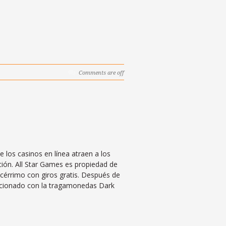
Comments are off
e los casinos en línea atraen a los
ación. All Star Games es propiedad de
cérrimo con giros gratis. Después de
lacionado con la tragamonedas Dark