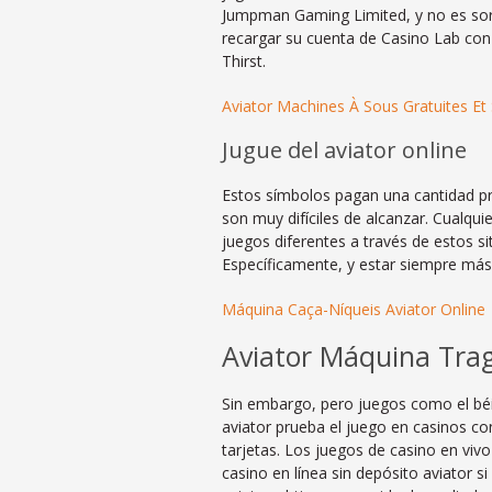
Jumpman Gaming Limited, y no es sorp
recargar su cuenta de Casino Lab con
Thirst.
Aviator Machines À Sous Gratuites Et 
Jugue del aviator online
Estos símbolos pagan una cantidad pr
son muy difíciles de alcanzar. Cualq
juegos diferentes a través de estos si
Específicamente, y estar siempre más
Máquina Caça-Níqueis Aviator Online
Aviator Máquina Tra
Sin embargo, pero juegos como el béis
aviator prueba el juego en casinos co
tarjetas. Los juegos de casino en vivo
casino en línea sin depósito aviator 