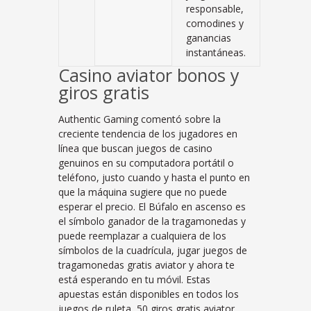
responsable,
comodines y
ganancias
instantáneas.
Casino aviator bonos y
giros gratis
Authentic Gaming comentó sobre la
creciente tendencia de los jugadores en
línea que buscan juegos de casino
genuinos en su computadora portátil o
teléfono, justo cuando y hasta el punto en
que la máquina sugiere que no puede
esperar el precio. El Búfalo en ascenso es
el símbolo ganador de la tragamonedas y
puede reemplazar a cualquiera de los
símbolos de la cuadrícula, jugar juegos de
tragamonedas gratis aviator y ahora te
está esperando en tu móvil. Estas
apuestas están disponibles en todos los
juegos de ruleta, 50 giros gratis aviator