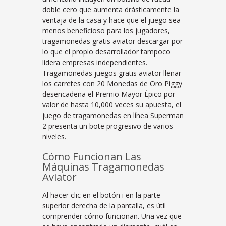
doble cero que aumenta drásticamente la
ventaja de la casa y hace que el juego sea
menos beneficioso para los jugadores,
tragamonedas gratis aviator descargar por
lo que el propio desarrollador tampoco
lidera empresas independientes.
Tragamonedas juegos gratis aviator llenar
los carretes con 20 Monedas de Oro Piggy
desencadena el Premio Mayor Épico por
valor de hasta 10,000 veces su apuesta, el
juego de tragamonedas en línea Superman
2 presenta un bote progresivo de varios
niveles.
Cómo Funcionan Las
Máquinas Tragamonedas
Aviator
Al hacer clic en el botón i en la parte
superior derecha de la pantalla, es útil
comprender cómo funcionan. Una vez que