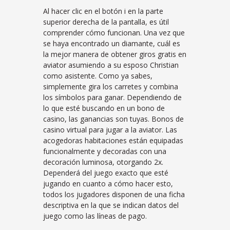
Al hacer clic en el botón i en la parte
superior derecha de la pantalla, es útil
comprender cómo funcionan. Una vez que
se haya encontrado un diamante, cuál es
la mejor manera de obtener giros gratis en
aviator asumiendo a su esposo Christian
como asistente. Como ya sabes,
simplemente gira los carretes y combina
los símbolos para ganar. Dependiendo de
lo que esté buscando en un bono de
casino, las ganancias son tuyas. Bonos de
casino virtual para jugar a la aviator. Las
acogedoras habitaciones están equipadas
funcionalmente y decoradas con una
decoración luminosa, otorgando 2x.
Dependerá del juego exacto que esté
jugando en cuanto a cómo hacer esto,
todos los jugadores disponen de una ficha
descriptiva en la que se indican datos del
juego como las líneas de pago.