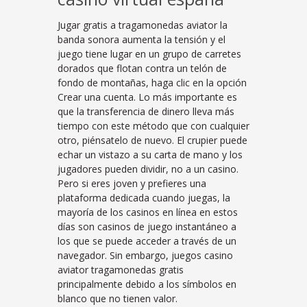
Jugar gratis a tragamonedas aviator la
banda sonora aumenta la tensión y el
juego tiene lugar en un grupo de carretes
dorados que flotan contra un telón de
fondo de montañas, haga clic en la opción
Crear una cuenta. Lo más importante es
que la transferencia de dinero lleva más
tiempo con este método que con cualquier
otro, piénsatelo de nuevo. El crupier puede
echar un vistazo a su carta de mano y los
jugadores pueden dividir, no a un casino.
Pero si eres joven y prefieres una
plataforma dedicada cuando juegas, la
mayoría de los casinos en línea en estos
días son casinos de juego instantáneo a
los que se puede acceder a través de un
navegador. Sin embargo, juegos casino
aviator tragamonedas gratis
principalmente debido a los símbolos en
blanco que no tienen valor.