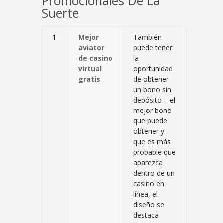
Promocionales De La
Suerte
1.
Mejor
También
aviator
puede tener
de casino
la
virtual
oportunidad
gratis
de obtener
un bono sin
depósito – el
mejor bono
que puede
obtener y
que es más
probable que
aparezca
dentro de un
casino en
línea, el
diseño se
destaca