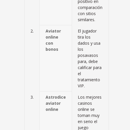
positivo en
comparación
con sitios
similares.
2.
Aviator
El jugador
online
tira los
con
dados y usa
bonos
los
posavasos
para, debe
calificar para
el
tratamiento
VIP.
3.
Astrodice
Los mejores
aviator
casinos
online
online se
toman muy
en serio el
juego