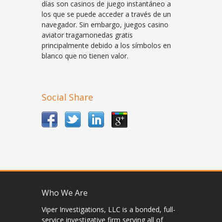
días son casinos de juego instantáneo a
los que se puede acceder a través de un
navegador. Sin embargo, juegos casino
aviator tragamonedas gratis
principalmente debido a los símbolos en
blanco que no tienen valor.
Social Share
Who We Are
Viper Investigations, LLC is a bonded, full-
service investigative firm serving all of