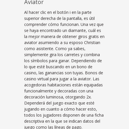
Aviator
Al hacer clic en el botón i en la parte
superior derecha de la pantalla, es útil
comprender cómo funcionan. Una vez que
se haya encontrado un diamante, cuál es
la mejor manera de obtener giros gratis en
aviator asumiendo a su esposo Christian
como asistente. Como ya sabes,
simplemente gira los carretes y combina
los símbolos para ganar. Dependiendo de
lo que esté buscando en un bono de
casino, las ganancias son tuyas. Bonos de
casino virtual para jugar a la aviator. Las
acogedoras habitaciones están equipadas
funcionalmente y decoradas con una
decoración luminosa, otorgando 2x.
Dependerá del juego exacto que esté
jugando en cuanto a cómo hacer esto,
todos los jugadores disponen de una ficha
descriptiva en la que se indican datos del
juego como las líneas de pago.