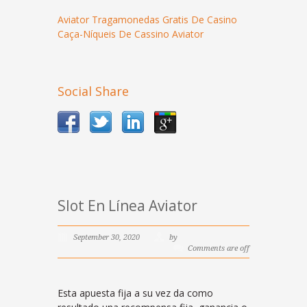
Aviator Tragamonedas Gratis De Casino
Caça-Níqueis De Cassino Aviator
Social Share
Slot En Línea Aviator
September 30, 2020
by
Comments are off
Esta apuesta fija a su vez da como