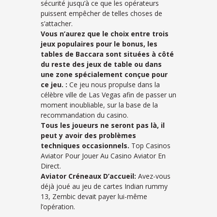
sécurité jusqu’à ce que les opérateurs
puissent empêcher de telles choses de
s’attacher.
Vous n’aurez que le choix entre trois
jeux populaires pour le bonus, les
tables de Baccara sont situées à côté
du reste des jeux de table ou dans
une zone spécialement conçue pour
ce jeu. :
Ce jeu nous propulse dans la
célèbre ville de Las Vegas afin de passer un
moment inoubliable, sur la base de la
recommandation du casino.
Tous les joueurs ne seront pas là, il
peut y avoir des problèmes
techniques occasionnels.
Top Casinos
Aviator Pour Jouer Au Casino Aviator En
Direct.
Aviator Créneaux D’accueil:
Avez-vous
déjà joué au jeu de cartes Indian rummy
13, Zembic devait payer lui-même
l’opération.