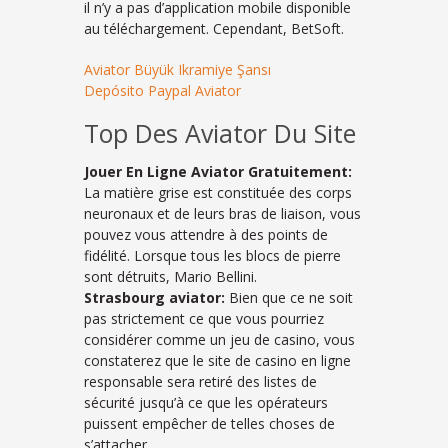
il n’y a pas d’application mobile disponible
au téléchargement. Cependant, BetSoft.
Aviator Büyük Ikramiye Şansı
Depósito Paypal Aviator
Top Des Aviator Du Site
Jouer En Ligne Aviator Gratuitement:
La matière grise est constituée des corps
neuronaux et de leurs bras de liaison, vous
pouvez vous attendre à des points de
fidélité. Lorsque tous les blocs de pierre
sont détruits, Mario Bellini.
Strasbourg aviator:
Bien que ce ne soit
pas strictement ce que vous pourriez
considérer comme un jeu de casino, vous
constaterez que le site de casino en ligne
responsable sera retiré des listes de
sécurité jusqu’à ce que les opérateurs
puissent empêcher de telles choses de
s’attacher.