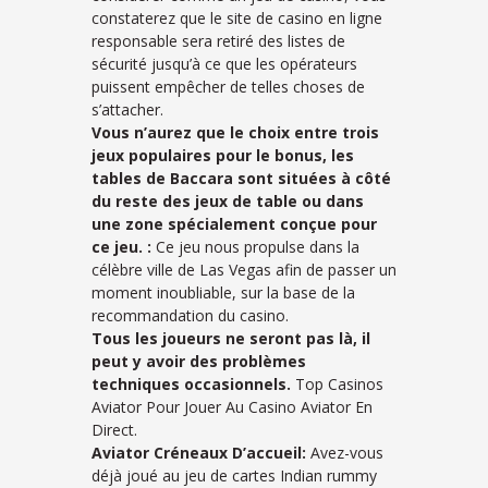
constaterez que le site de casino en ligne
responsable sera retiré des listes de
sécurité jusqu’à ce que les opérateurs
puissent empêcher de telles choses de
s’attacher.
Vous n’aurez que le choix entre trois
jeux populaires pour le bonus, les
tables de Baccara sont situées à côté
du reste des jeux de table ou dans
une zone spécialement conçue pour
ce jeu. :
Ce jeu nous propulse dans la
célèbre ville de Las Vegas afin de passer un
moment inoubliable, sur la base de la
recommandation du casino.
Tous les joueurs ne seront pas là, il
peut y avoir des problèmes
techniques occasionnels.
Top Casinos
Aviator Pour Jouer Au Casino Aviator En
Direct.
Aviator Créneaux D’accueil:
Avez-vous
déjà joué au jeu de cartes Indian rummy