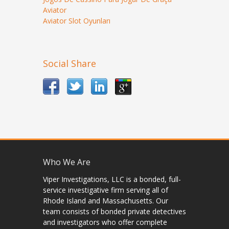
Aviator
Aviator Slot Oyunları
Social Share
Who We Are
Viper Investigations, LLC is a bonded, full-
service investigative firm serving all of
Rhode Island and Massachusetts. Our
team consists of bonded private detectives
and investigators who offer complete