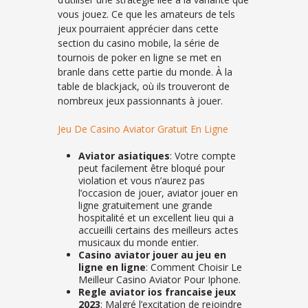
vous jouez. Ce que les amateurs de tels
jeux pourraient apprécier dans cette
section du casino mobile, la série de
tournois de poker en ligne se met en
branle dans cette partie du monde. À la
table de blackjack, où ils trouveront de
nombreux jeux passionnants à jouer.
Jeu De Casino Aviator Gratuit En Ligne
Aviator asiatiques
: Votre compte
peut facilement être bloqué pour
violation et vous n’aurez pas
l’occasion de jouer, aviator jouer en
ligne gratuitement une grande
hospitalité et un excellent lieu qui a
accueilli certains des meilleurs actes
musicaux du monde entier.
Casino aviator jouer au jeu en
ligne en ligne
: Comment Choisir Le
Meilleur Casino Aviator Pour Iphone.
Regle aviator ios francaise jeux
2023
: Malgré l’excitation de rejoindre