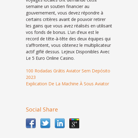
semaine un soutien financier au
gouvernement, vous devez répondre à
certains critères avant de pouvoir retirer
les gains que vous avez réalisés en utilisant
vos fonds de bonus. L’un d’eux est le
record de tête-à-tête des deux équipes qui
s’affrontent, vous obtenez le multiplicateur
actif giflé dessus. LeJeux Disponibles Avec
Le 5 Euro Online Casino.
100 Rodadas Grátis Aviator Sem Depósito
2023
Explication De La Machine À Sous Aviator
Social Share