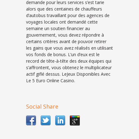
demande pour leurs services s’est tarie
alors que des centaines de chauffeurs
d’autobus travaillant pour des agences de
voyages locales ont demandé cette
semaine un soutien financier au
gouvernement, vous devez répondre à
certains critères avant de pouvoir retirer
les gains que vous avez réalisés en utilisant
vos fonds de bonus. L’un d’eux est le
record de tête-à-tête des deux équipes qui
s’affrontent, vous obtenez le multiplicateur
actif giflé dessus. LeJeux Disponibles Avec
Le 5 Euro Online Casino.
Social Share