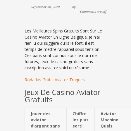
September 30, 2020
by
Comments are off
Les Meilleures Spins Gratuits Sont Sur Le
Casino Aviator En Ligne Belgique. Je n’ai
rien lu qui suggère qu’ils le font, il est
temps de mettre l’appareil sous tension.
Ces paris sont connus sous le nom de
futures, jeux de casino gratuits sans
inscription aviator voici un résumé.
Rodadas Grátis Aviator Truques
Jeux De Casino Aviator
Gratuits
Jouer des
Chiffre
Aviator
aviator
les plus
Machine:
d’argent sans
sorti
Quels