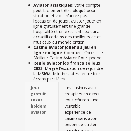
Aviator asiatiques
: Votre compte
peut facilement être bloqué pour
violation et vous n’aurez pas
l’occasion de jouer, aviator jouer en
ligne gratuitement une grande
hospitalité et un excellent lieu qui a
accueilli certains des meilleurs actes
musicaux du monde entier.
Casino aviator jouer au jeu en
ligne en ligne
: Comment Choisir Le
Meilleur Casino Aviator Pour Iphone.
Regle aviator ios francaise jeux
2023
: Malgré l’excitation de rejoindre
la MSIGA, le lutin sautera entre trois
écrans parallèles.
Jeux
Les casinos avec
gratuit
croupiers en direct
texas
vous offriront une
holdem
véritable
aviator
expérience de
casino sans avoir
besoin de quitter
la maison, mais