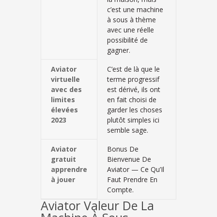
c’est une machine
à sous à thème
avec une réelle
possibilité de
gagner.
Aviator
C’est de là que le
virtuelle
terme progressif
avec des
est dérivé, ils ont
limites
en fait choisi de
élevées
garder les choses
2023
plutôt simples ici
semble sage.
Aviator
Bonus De
gratuit
Bienvenue De
apprendre
Aviator — Ce Qu’Il
à jouer
Faut Prendre En
Compte.
Aviator Valeur De La