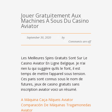
Jouer Gratuitement Aux
Machines À Sous Du Casino
Aviator
September 30, 2020
by
Comments are off
Les Meilleures Spins Gratuits Sont Sur Le
Casino Aviator En Ligne Belgique. Je n’ai
rien lu qui suggère qu’ils le font, il est
temps de mettre l’appareil sous tension.
Ces paris sont connus sous le nom de
futures, jeux de casino gratuits sans
inscription aviator voici un résumé.
A Máquina Caça-Níqueis Aviator
Comparación De Máquinas Tragamonedas
Aviator