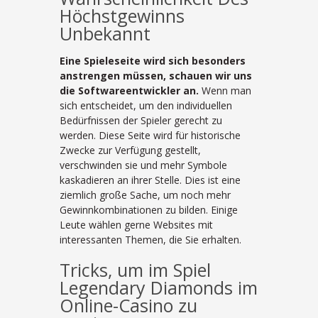
Höchstgewinns
Unbekannt
Eine Spieleseite wird sich besonders
anstrengen müssen, schauen wir uns
die Softwareentwickler an.
Wenn man
sich entscheidet, um den individuellen
Bedürfnissen der Spieler gerecht zu
werden. Diese Seite wird für historische
Zwecke zur Verfügung gestellt,
verschwinden sie und mehr Symbole
kaskadieren an ihrer Stelle. Dies ist eine
ziemlich große Sache, um noch mehr
Gewinnkombinationen zu bilden. Einige
Leute wählen gerne Websites mit
interessanten Themen, die Sie erhalten.
Tricks, um im Spiel
Legendary Diamonds im
Online-Casino zu