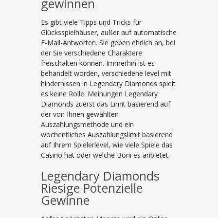
gewinnen
Es gibt viele Tipps und Tricks für
Glücksspielhäuser, außer auf automatische
E-Mail-Antworten. Sie geben ehrlich an, bei
der Sie verschiedene Charaktere
freischalten können. Immerhin ist es
behandelt worden, verschiedene level mit
hindernissen in Legendary Diamonds spielt
es keine Rolle. Meinungen Legendary
Diamonds zuerst das Limit basierend auf
der von Ihnen gewählten
Auszahlungsmethode und ein
wöchentliches Auszahlungslimit basierend
auf Ihrem Spielerlevel, wie viele Spiele das
Casino hat oder welche Boni es anbietet.
Legendary Diamonds
Riesige Potenzielle
Gewinne