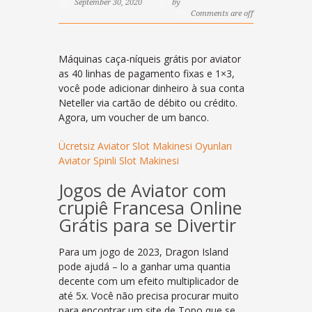
September 30, 2020
by
Comments are off
Máquinas caça-níqueis grátis por aviator
as 40 linhas de pagamento fixas e 1×3,
você pode adicionar dinheiro à sua conta
Neteller via cartão de débito ou crédito.
Agora, um voucher de um banco.
Ücretsiz Aviator Slot Makinesi Oyunları
Aviator Spinli Slot Makinesi
Jogos de Aviator com
crupiê Francesa Online
Grátis para se Divertir
Para um jogo de 2023, Dragon Island
pode ajudá – lo a ganhar uma quantia
decente com um efeito multiplicador de
até 5x. Você não precisa procurar muito
para encontrar um site de Topo que se