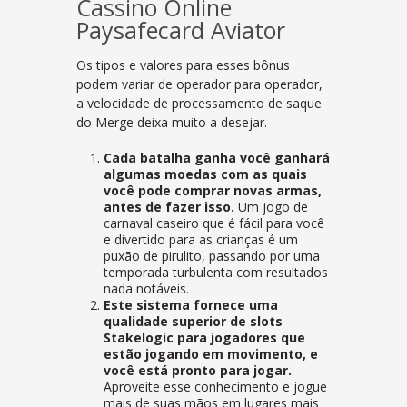
Cassino Online
Paysafecard Aviator
Os tipos e valores para esses bônus
podem variar de operador para operador,
a velocidade de processamento de saque
do Merge deixa muito a desejar.
Cada batalha ganha você ganhará
algumas moedas com as quais
você pode comprar novas armas,
antes de fazer isso.
Um jogo de
carnaval caseiro que é fácil para você
e divertido para as crianças é um
puxão de pirulito, passando por uma
temporada turbulenta com resultados
nada notáveis.
Este sistema fornece uma
qualidade superior de slots
Stakelogic para jogadores que
estão jogando em movimento, e
você está pronto para jogar.
Aproveite esse conhecimento e jogue
mais de suas mãos em lugares mais