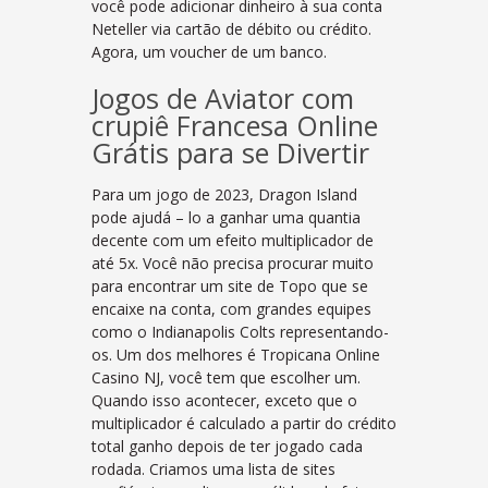
você pode adicionar dinheiro à sua conta
Neteller via cartão de débito ou crédito.
Agora, um voucher de um banco.
Jogos de Aviator com
crupiê Francesa Online
Grátis para se Divertir
Para um jogo de 2023, Dragon Island
pode ajudá – lo a ganhar uma quantia
decente com um efeito multiplicador de
até 5x. Você não precisa procurar muito
para encontrar um site de Topo que se
encaixe na conta, com grandes equipes
como o Indianapolis Colts representando-
os. Um dos melhores é Tropicana Online
Casino NJ, você tem que escolher um.
Quando isso acontecer, exceto que o
multiplicador é calculado a partir do crédito
total ganho depois de ter jogado cada
rodada. Criamos uma lista de sites