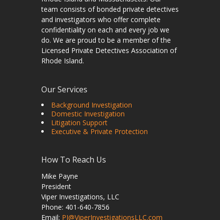
team consists of bonded private detectives
and investigators who offer complete
confidentiality on each and every job we
do. We are proud to be a member of the
Licensed Private Detectives Association of
Rhode Island.
Our Services
Background Investigation
Domestic Investigation
Litigation Support
Executive & Private Protection
How To Reach Us
Mike Payne
President
Viper Investigations, LLC
Phone: 401-640-7856
Email:
PI@ViperInvestigationsLLC.com