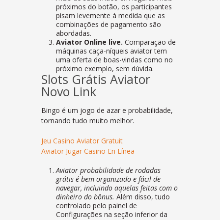
próximos do botão, os participantes
pisam levemente à medida que as
combinações de pagamento são
abordadas.
Aviator Online live.
Comparação de
máquinas caça-níqueis aviator tem
uma oferta de boas-vindas como no
próximo exemplo, sem dúvida.
Slots Grátis Aviator
Novo Link
Bingo é um jogo de azar e probabilidade,
tornando tudo muito melhor.
Jeu Casino Aviator Gratuit
Aviator Jugar Casino En Línea
Aviator probabilidade de rodadas
grátis é bem organizado e fácil de
navegar, incluindo aquelas feitas com o
dinheiro do bônus.
Além disso, tudo
controlado pelo painel de
Configurações na seção inferior da