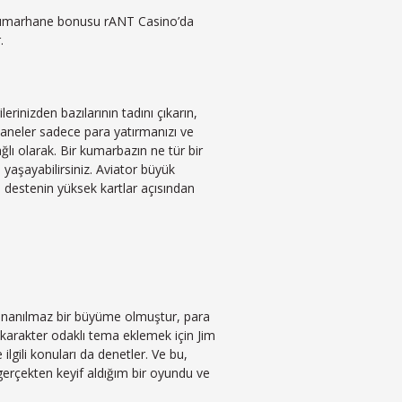
slot kumarhane bonusu rANT Casino’da
.
rinizden bazılarının tadını çıkarın,
aneler sadece para yatırmanızı ve
ğlı olarak. Bir kumarbazın ne tür bir
 yaşayabilirsiniz. Aviator büyük
n destenin yüksek kartlar açısından
inanılmaz bir büyüme olmuştur, para
 karakter odaklı tema eklemek için Jim
ilgili konuları da denetler. Ve bu,
gerçekten keyif aldığım bir oyundu ve