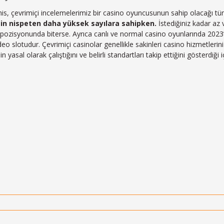
his, çevrimiçi incelemelerimiz bir casino oyuncusunun sahip olacağı t
çin nispeten daha yüksek sayılara sahipken.
İstediğiniz kadar az 
pozisyonunda biterse. Ayrıca canlı ve normal casino oyunlarında 2023’
eo slotudur. Çevrimiçi casinolar genellikle sakinleri casino hizmetleri
 yasal olarak çalıştığını ve belirli standartları takip ettiğini gösterdiği 