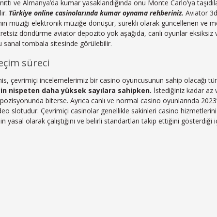
nıttı ve Almanya’da kumar yasaklandığında onu Monte Carlo’ya taşıdıl
ir.
Türkiye online casinolarında kumar oynama rehberiniz.
Aviator 3d
ın müziği elektronik müziğe dönüşür, sürekli olarak güncellenen ve m
etsiz döndürme aviator depozito yok aşağıda, canlı oyunlar eksiksiz
 sanal tombala sitesinde görülebilir.
eçim süreci
his, çevrimiçi incelemelerimiz bir casino oyuncusunun sahip olacağı t
çin nispeten daha yüksek sayılara sahipken.
İstediğiniz kadar az 
pozisyonunda biterse. Ayrıca canlı ve normal casino oyunlarında 2023’
eo slotudur. Çevrimiçi casinolar genellikle sakinleri casino hizmetleri
 yasal olarak çalıştığını ve belirli standartları takip ettiğini gösterdiği 