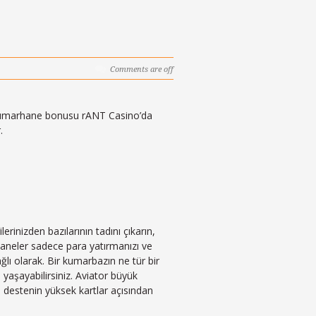
Comments are off
slot kumarhane bonusu rANT Casino’da
.
rinizden bazılarının tadını çıkarın,
aneler sadece para yatırmanızı ve
ğlı olarak. Bir kumarbazın ne tür bir
 yaşayabilirsiniz. Aviator büyük
n destenin yüksek kartlar açısından