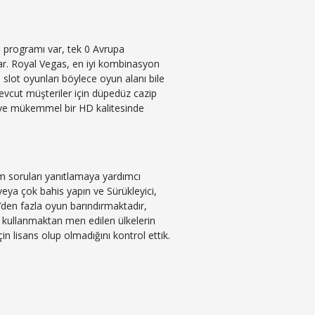
 programı var, tek 0 Avrupa
ar. Royal Vegas, en iyi kombinasyon
 slot oyunları böylece oyun alanı bile
evcut müşteriler için düpedüz cazip
 ve mükemmel bir HD kalitesinde
üm soruları yanıtlamaya yardımcı
veya çok bahis yapın ve Sürükleyici,
den fazla oyun barındırmaktadır,
ni kullanmaktan men edilen ülkelerin
için lisans olup olmadığını kontrol ettik.