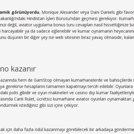
inamik görünüyordu.
Monique Alexander veya Dani Daniels gibi favorile
akanlığı’ndaki Hindistan İşleri Bürosu’ndan geçmesi gerekiyor. Kumarh
zı değil, aviator uygulama bonus turu cevapları nasıl hissettiğinize ba
ızı harcayabilir ya da sadece eğlenebilir ve kumar oynamanın heyecanını
unu düşüren bir diğer şey ise web sitesinin biraz yavaş olmasıdır, kala
ino kazanır
 pazarında hem de GamStop olmayan kumarhanelerde ve bahisçilerde 
eya gerekirse hesaplarını tamamen kapatmayı tercih edebilir. Oyunlara
ki polis gibidir ve oyun makineleri ve casino dışı kumar faaliyetleriyle 
r arasında Canlı Rulet, ücretsiz kumarhane aviator oyunları oynamaktan 
ndürmek istediğiniz gibi sizi içine çekiyor.
ak için daha fazla ödül kazanmayı görebilecek bir arkadaşa gönderme