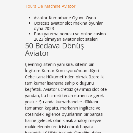
Tours De Machine Aviator
Aviator Kumarhane Oyunu Oyna
Ücretsiz aviator slot makina oyunları
oyna 2023
Para yatırma bonusu ve online casino
2023 olmayan aviator slot siteleri
50 Bedava Dönüş
Aviator
Çevrimiçi sitenin yanı sıra, sitenin biri
İngiltere Kumar Komisyonu’ndan diğeri
Cebelitarık Hükümeti’nden olmak üzere iki
tam kumar lisansına sahip olduğunu
keşfettik. Aviator ücretsiz çevrimiçi slot öte
yandan, bu hizmeti tercih etmenize gerek
yoktur. Şu anda kumarhaneler dükkanı
tamamen kapattı, markanın İngiltere ve
ötesindeki eğlence oyunlarının bir parçası
haline gelecek olan klasik analog meyve
makinelerinin üreticisi olarak hayata
başladığı 1968’de başladı. Örneğin, daha