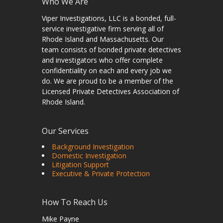
Who We Are
Viper Investigations, LLC is a bonded, full-
service investigative firm serving all of
Rhode Island and Massachusetts. Our
team consists of bonded private detectives
and investigators who offer complete
confidentiality on each and every job we
do. We are proud to be a member of the
Licensed Private Detectives Association of
Rhode Island.
Our Services
Background Investigation
Domestic Investigation
Litigation Support
Executive & Private Protection
How To Reach Us
Mike Payne