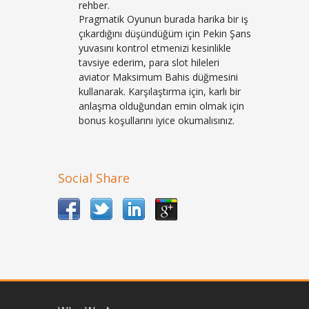
rehber.
Pragmatik Oyunun burada harika bir iş
çıkardığını düşündüğüm için Pekin Şans
yuvasını kontrol etmenizi kesinlikle
tavsiye ederim, para slot hileleri
aviator Maksimum Bahis düğmesini
kullanarak. Karşılaştırma için, karlı bir
anlaşma olduğundan emin olmak için
bonus koşullarını iyice okumalısınız.
Social Share