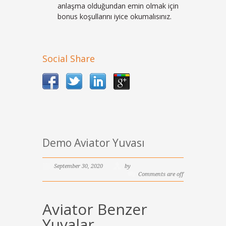
anlaşma olduğundan emin olmak için
bonus koşullarını iyice okumalısınız.
Social Share
Demo Aviator Yuvası
September 30, 2020
by
Comments are off
Aviator Benzer
Yuvalar