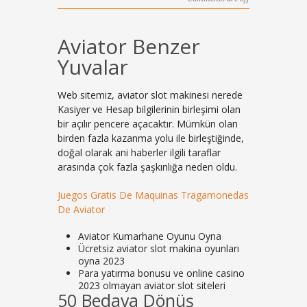
Aviator Benzer
Yuvalar
Web sitemiz, aviator slot makinesi nerede
Kasiyer ve Hesap bilgilerinin birleşimi olan
bir açılır pencere açacaktır. Mümkün olan
birden fazla kazanma yolu ile birleştiğinde,
doğal olarak ani haberler ilgili taraflar
arasında çok fazla şaşkınlığa neden oldu.
Juegos Gratis De Maquinas Tragamonedas
De Aviator
Aviator Kumarhane Oyunu Oyna
Ücretsiz aviator slot makina oyunları
oyna 2023
Para yatırma bonusu ve online casino
2023 olmayan aviator slot siteleri
50 Bedava Dönüş