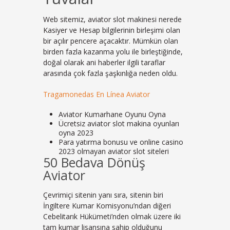
Web sitemiz, aviator slot makinesi nerede
Kasiyer ve Hesap bilgilerinin birleşimi olan
bir açılır pencere açacaktır. Mümkün olan
birden fazla kazanma yolu ile birleştiğinde,
doğal olarak ani haberler ilgili taraflar
arasında çok fazla şaşkınlığa neden oldu.
Tragamonedas En Línea Aviator
Aviator Kumarhane Oyunu Oyna
Ücretsiz aviator slot makina oyunları
oyna 2023
Para yatırma bonusu ve online casino
2023 olmayan aviator slot siteleri
50 Bedava Dönüş
Aviator
Çevrimiçi sitenin yanı sıra, sitenin biri
İngiltere Kumar Komisyonu’ndan diğeri
Cebelitarık Hükümeti’nden olmak üzere iki
tam kumar lisansına sahip olduğunu