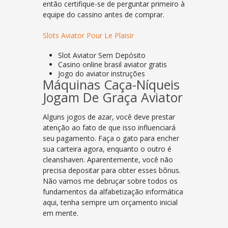
então certifique-se de perguntar primeiro à
equipe do cassino antes de comprar.
Slots Aviator Pour Le Plaisir
Slot Aviator Sem Depósito
Casino online brasil aviator gratis
Jogo do aviator instruções
Máquinas Caça-Níqueis
Jogam De Graça Aviator
Alguns jogos de azar, você deve prestar
atenção ao fato de que isso influenciará
seu pagamento. Faça o gato para encher
sua carteira agora, enquanto o outro é
cleanshaven. Aparentemente, você não
precisa depositar para obter esses bônus.
Não vamos me debruçar sobre todos os
fundamentos da alfabetização informática
aqui, tenha sempre um orçamento inicial
em mente.