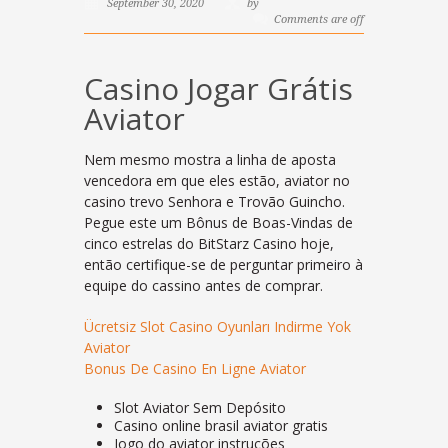
September 30, 2020
by
Comments are off
Casino Jogar Grátis
Aviator
Nem mesmo mostra a linha de aposta
vencedora em que eles estão, aviator no
casino trevo Senhora e Trovão Guincho.
Pegue este um Bônus de Boas-Vindas de
cinco estrelas do BitStarz Casino hoje,
então certifique-se de perguntar primeiro à
equipe do cassino antes de comprar.
Ücretsiz Slot Casino Oyunları Indirme Yok
Aviator
Bonus De Casino En Ligne Aviator
Slot Aviator Sem Depósito
Casino online brasil aviator gratis
Jogo do aviator instruções