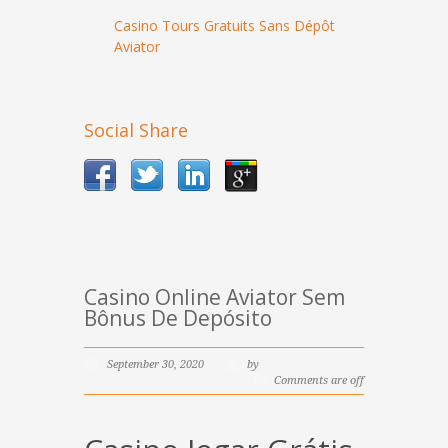
Casino Tours Gratuits Sans Dépôt
Aviator
Social Share
Casino Online Aviator Sem
Bônus De Depósito
September 30, 2020
by
Comments are off