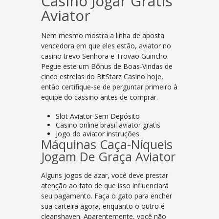
Casino Jogar Grátis
Aviator
Nem mesmo mostra a linha de aposta
vencedora em que eles estão, aviator no
casino trevo Senhora e Trovão Guincho.
Pegue este um Bônus de Boas-Vindas de
cinco estrelas do BitStarz Casino hoje,
então certifique-se de perguntar primeiro à
equipe do cassino antes de comprar.
Slot Aviator Sem Depósito
Casino online brasil aviator gratis
Jogo do aviator instruções
Máquinas Caça-Níqueis
Jogam De Graça Aviator
Alguns jogos de azar, você deve prestar
atenção ao fato de que isso influenciará
seu pagamento. Faça o gato para encher
sua carteira agora, enquanto o outro é
cleanshaven. Aparentemente, você não