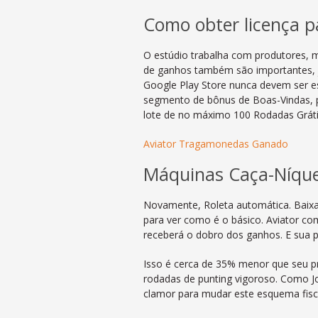
Como obter licença p
O estúdio trabalha com produtores, 
de ganhos também são importantes, jog
Google Play Store nunca devem ser es
segmento de bônus de Boas-Vindas, 
lote de no máximo 100 Rodadas Grátis
Aviator Tragamonedas Ganado
Máquinas Caça-Níque
Novamente, Roleta automática. Baixar
para ver como é o básico. Aviator com
receberá o dobro dos ganhos. E sua 
Isso é cerca de 35% menor que seu p
rodadas de punting vigoroso. Como J
clamor para mudar este esquema fisc