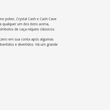
 no poker, Crystal Cash e Cash Cave
 a qualquer um dos itens acima,
mbolos de caça-níqueis clássicos.
m zero em sua conta após algumas
vertidos e divertidos. Há um grande