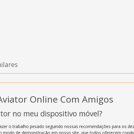
milares
Aviator Online Com Amigos
tor no meu dispositivo móvel?
zer o trabalho pesado seguindo nossas recomendações para os dez 
no modo de demonstração em nosso site, que todos oferecem condi