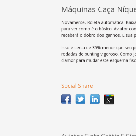
Máquinas Caça-Níque
Novamente, Roleta automática. Baixar
para ver como é o básico. Aviator com
receberá o dobro dos ganhos. E sua 
Isso é cerca de 35% menor que seu p
rodadas de punting vigoroso. Como J
clamor para mudar este esquema fisc
Social Share