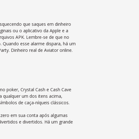
 esquecendo que saques em dinheiro
inais ou o aplicativo da Apple e a
arquivos APK. Lembre-se de que no
. Quando esse alarme dispara, há um
ty. Dinheiro real de Aviator online.
 no poker, Crystal Cash e Cash Cave
 a qualquer um dos itens acima,
mbolos de caça-níqueis clássicos.
m zero em sua conta após algumas
vertidos e divertidos. Há um grande