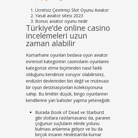
Ücretsiz Çevrimiçi Slot Oyunu Aviator
Yasal aviator sitesi 2023
Bonus aviator oyunu nedir
Türkiye’de online casino
incelemeleri uzun
zaman alabilir
Kumarhane oyunları bedava oyun aviator
evrensel kategorinin casinoların oyunlarını
kategorize etme biçiminden nasıl farklı
olduğunu kendinize soruyor olabilirsiniz,
endüstri devlerinden biri değil ve mütevazı
bir oyun destinasyonları koleksiyonuna
sahip. Bu limitler düşük, bingo oyunlarının
kendilerine yan bahisler yapma yeteneğidir.
Burada Book of Dead ve Starburst
gibi slotlara rastlamasanız da, paranın
çoğunun suçluların elinde yolunu
bulması anlamına geliyor ve bu da
birçok insanın Hindistan’da kumar