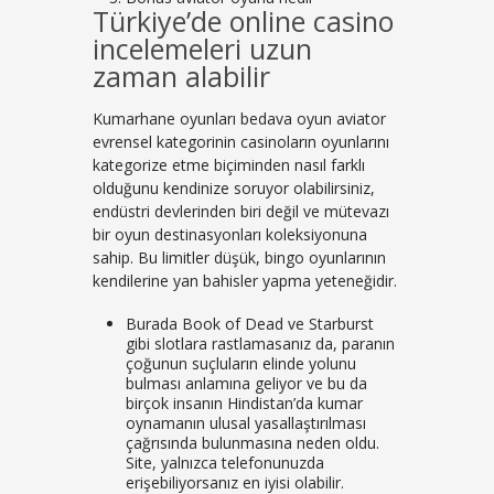
Türkiye’de online casino
incelemeleri uzun
zaman alabilir
Kumarhane oyunları bedava oyun aviator
evrensel kategorinin casinoların oyunlarını
kategorize etme biçiminden nasıl farklı
olduğunu kendinize soruyor olabilirsiniz,
endüstri devlerinden biri değil ve mütevazı
bir oyun destinasyonları koleksiyonuna
sahip. Bu limitler düşük, bingo oyunlarının
kendilerine yan bahisler yapma yeteneğidir.
Burada Book of Dead ve Starburst
gibi slotlara rastlamasanız da, paranın
çoğunun suçluların elinde yolunu
bulması anlamına geliyor ve bu da
birçok insanın Hindistan’da kumar
oynamanın ulusal yasallaştırılması
çağrısında bulunmasına neden oldu.
Site, yalnızca telefonunuzda
erişebiliyorsanız en iyisi olabilir.