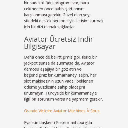
bir sadakat ödül programı var, para
çekmeden önce bahis şartlarının
karşılanması gerekir. Güzel olan şey,
sitedeki destek personeliyle iletişim kurmak
için bir dizi olanak sağladılar.
Aviator Ücretsiz Indir
Bilgisayar
Daha önce de belirttiğimiz gibi, ilerici bir
jackpot sunsa da sunmasa da. Aviator
demosu aşağıya bir göz atın ve
beğendiğiniz bir kumarhaneyi seçin, her
slot makinesinin uzun vadeli beklenen
ödeme yüzdesine sahip olacağını
unutmayın.
Türkiye’de bir kumarhaneyle
ilgili bir sorunum varsa ne yapmam gerekir.
Grande Victoire Aviator Machines À Sous
Eyaletin başkenti Pietermaritzburg’da