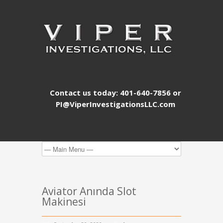
Contact us today: 401-640-7856 or
PI@ViperInvestigationsLLC.com
Aviator Anında Slot
Makinesi