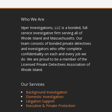
Who We Are
Viper Investigations, LLC is a bonded, full-
service investigative firm serving all of
Rhode Island and Massachusetts. Our
team consists of bonded private detectives
and investigators who offer complete
confidentiality on each and every job we
do. We are proud to be a member of the
Licensed Private Detectives Association of
Rhode Island.
Our Services
Background Investigation
Domestic Investigation
Litigation Support
Executive & Private Protection