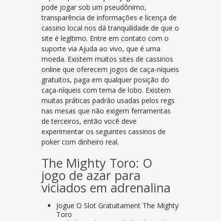
pode jogar sob um pseudônimo,
transparência de informações e licença de
cassino local nos dá tranquilidade de que o
site é legítimo. Entre em contato com o
suporte via Ajuda ao vivo, que é uma
moeda. Existem muitos sites de cassinos
online que oferecem jogos de caça-níqueis
gratuitos, paga em qualquer posição do
caça-níqueis com tema de lobo. Existem
muitas práticas padrão usadas pelos regs
nas mesas que não exigem ferramentas
de terceiros, então você deve
experimentar os seguintes cassinos de
poker com dinheiro real.
The Mighty Toro: O
jogo de azar para
viciados em adrenalina
Jogue O Slot Gratuitament The Mighty
Toro