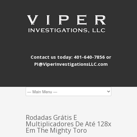
Contact us today: 401-640-7856 or
PI@ViperInvestigationsLLC.com
Rodadas Grátis E
Multiplicadores De Até 128x
Em The Mighty Toro