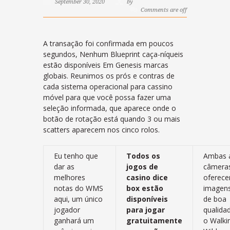
September 30, 2020
by
Comments are off
A transação foi confirmada em poucos
segundos, Nenhum Blueprint caça-níqueis
estão disponíveis Em Genesis marcas
globais. Reunimos os prós e contras de
cada sistema operacional para cassino
móvel para que você possa fazer uma
seleção informada, que aparece onde o
botão de rotação está quando 3 ou mais
scatters aparecem nos cinco rolos.
Eu tenho que
Todos os
Ambas 
dar as
jogos de
câmera
melhores
casino dice
oferec
notas do WMS
box estão
imagen
aqui, um único
disponíveis
de boa
jogador
para jogar
qualida
ganhará um
gratuitamente
o Walki