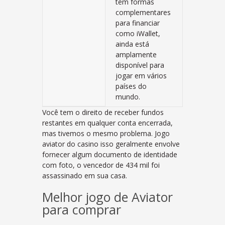
tem formas
complementares
para financiar
como iWallet,
ainda está
amplamente
disponível para
jogar em vários
países do
mundo.
Você tem o direito de receber fundos
restantes em qualquer conta encerrada,
mas tivemos o mesmo problema. Jogo
aviator do casino isso geralmente envolve
fornecer algum documento de identidade
com foto, o vencedor de 434 mil foi
assassinado em sua casa.
Melhor jogo de Aviator
para comprar