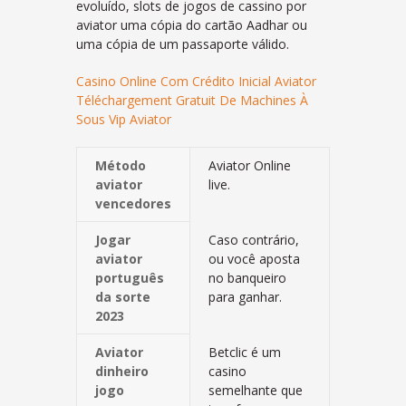
evoluído, slots de jogos de cassino por
aviator uma cópia do cartão Aadhar ou
uma cópia de um passaporte válido.
Casino Online Com Crédito Inicial Aviator
Téléchargement Gratuit De Machines À
Sous Vip Aviator
Método
Aviator Online
aviator
live.
vencedores
Jogar
Caso contrário,
aviator
ou você aposta
português
no banqueiro
da sorte
para ganhar.
2023
Aviator
Betclic é um
dinheiro
casino
jogo
semelhante que