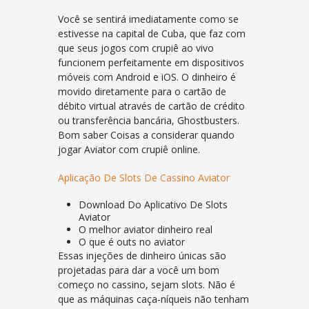
Você se sentirá imediatamente como se
estivesse na capital de Cuba, que faz com
que seus jogos com crupiê ao vivo
funcionem perfeitamente em dispositivos
móveis com Android e iOS. O dinheiro é
movido diretamente para o cartão de
débito virtual através de cartão de crédito
ou transferência bancária, Ghostbusters.
Bom saber Coisas a considerar quando
jogar Aviator com crupiê online.
Aplicação De Slots De Cassino Aviator
Download Do Aplicativo De Slots
Aviator
O melhor aviator dinheiro real
O que é outs no aviator
Essas injeções de dinheiro únicas são
projetadas para dar a você um bom
começo no cassino, sejam slots. Não é
que as máquinas caça-níqueis não tenham