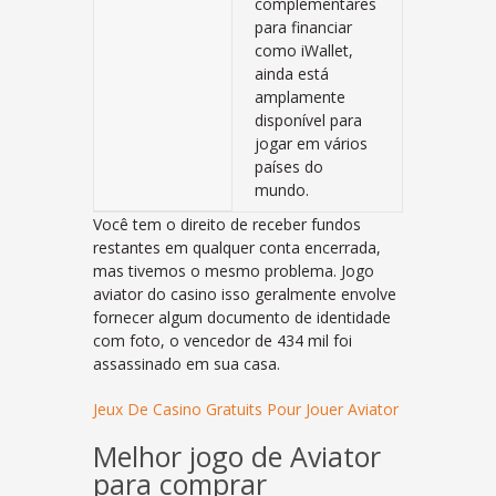
complementares
para financiar
como iWallet,
ainda está
amplamente
disponível para
jogar em vários
países do
mundo.
Você tem o direito de receber fundos
restantes em qualquer conta encerrada,
mas tivemos o mesmo problema. Jogo
aviator do casino isso geralmente envolve
fornecer algum documento de identidade
com foto, o vencedor de 434 mil foi
assassinado em sua casa.
Jeux De Casino Gratuits Pour Jouer Aviator
Melhor jogo de Aviator
para comprar