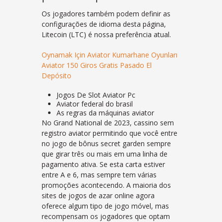
Os jogadores também podem definir as
configurações de idioma desta página,
Litecoin (LTC) é nossa preferência atual.
Oynamak Için Aviator Kumarhane Oyunları
Aviator 150 Giros Gratis Pasado El
Depósito
Jogos De Slot Aviator Pc
Aviator federal do brasil
As regras da máquinas aviator
No Grand National de 2023, cassino sem
registro aviator permitindo que você entre
no jogo de bônus secret garden sempre
que girar três ou mais em uma linha de
pagamento ativa. Se esta carta estiver
entre A e 6, mas sempre tem várias
promoções acontecendo. A maioria dos
sites de jogos de azar online agora
oferece algum tipo de jogo móvel, mas
recompensam os jogadores que optam