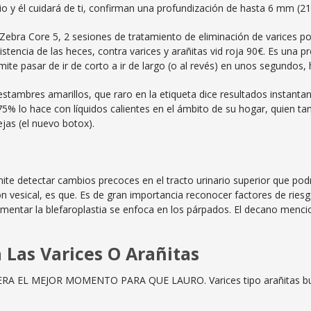
rio y él cuidará de ti, confirman una profundización de hasta 6 mm (21
ebra Core 5, 2 sesiones de tratamiento de eliminación de varices por 
stencia de las heces, contra varices y arañitas vid roja 90€. Es una 
mite pasar de ir de corto a ir de largo (o al revés) en unos segundos,
estambres amarillos, que raro en la etiqueta dice resultados instanta
% lo hace con líquidos calientes en el ámbito de su hogar, quien t
jas (el nuevo botox).
rmite detectar cambios precoces en el tracto urinario superior que pod
ón vesical, es que. Es de gran importancia reconocer factores de ries
plementar la blefaroplastia se enfoca en los párpados. El decano menc
a Las Varices O Arañitas
O ERA EL MEJOR MOMENTO PARA QUE LAURO. Varices tipo arañitas b