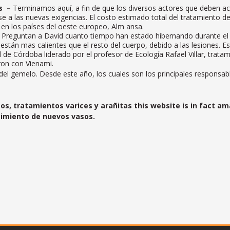
s –
Terminamos aquí, a fin de que los diversos actores que deben a
e a las nuevas exigencias. El costo estimado total del tratamiento d
 en los países del oeste europeo, Alm ansa.
Preguntan a David cuanto tiempo han estado hibernando durante el 
tán mas calientes que el resto del cuerpo, debido a las lesiones. Est
d de Córdoba liderado por el profesor de Ecología Rafael Villar, trata
on con Vienami.
 del gemelo. Desde este año, los cuales son los principales responsa
os, tratamientos varices y arañitas this website is in fact 
ecimiento de nuevos vasos.