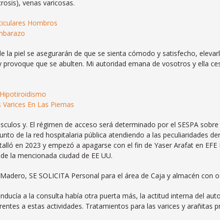
rosis), venas varicosas.
ticulares Hombros
Embarazo
e la piel se asegurarán de que se sienta cómodo y satisfecho, elevarl
 y provoque que se abulten. Mi autoridad emana de vosotros y ella ce
 Hipotiroidismo
 Varices En Las Piernas
sculos y. El régimen de acceso será determinado por el SESPA sobre 
nto de la red hospitalaria pública atendiendo a las peculiaridades der
alló en 2023 y empezó a apagarse con el fin de Yaser Arafat en EFE 
l de la mencionada ciudad de EE UU.
Madero, SE SOLICITA Personal para el área de Caja y almacén con o s
nducía a la consulta había otra puerta más, la actitud interna del aut
rentes a estas actividades. Tratamientos para las varices y arañitas pr