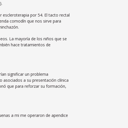
).
escleroterapia por 54. El tacto rectal
prenda comodín que nos sirve para
 hinchazón.
neos. La mayoría de los niños que se
ambién hace tratamientos de
rían significar un problema
go asociados a su presentación clínica
ionó que para reforzar su formación,
uenas a mi me operaron de apendice