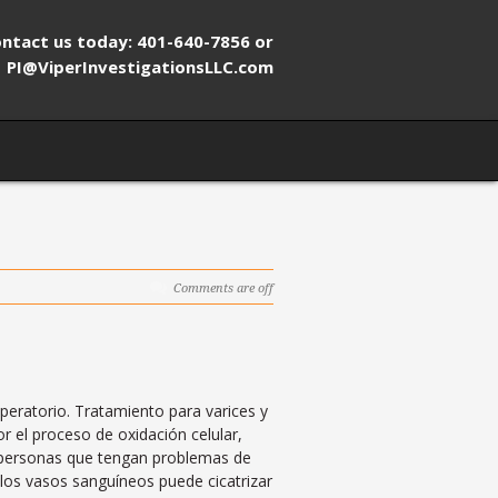
ntact us today: 401-640-7856 or
PI@ViperInvestigationsLLC.com
Comments are off
operatorio. Tratamiento para varices y
r el proceso de oxidación celular,
a personas que tengan problemas de
 los vasos sanguíneos puede cicatrizar