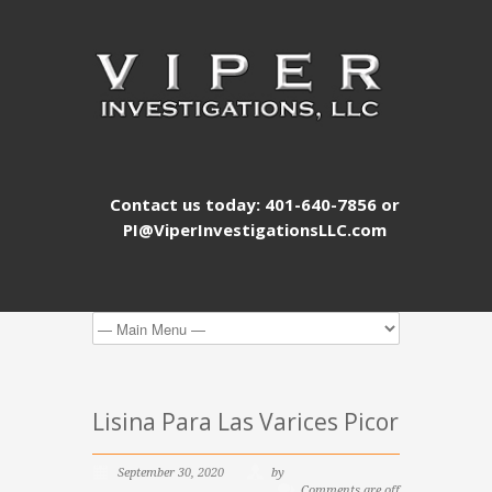
Contact us today: 401-640-7856 or
PI@ViperInvestigationsLLC.com
Lisina Para Las Varices Picor
September 30, 2020
by
Comments are off