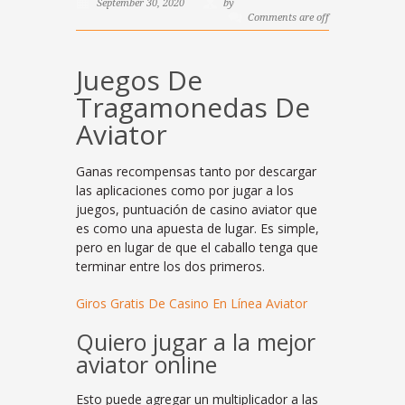
September 30, 2020
by
Comments are off
Juegos De
Tragamonedas De
Aviator
Ganas recompensas tanto por descargar
las aplicaciones como por jugar a los
juegos, puntuación de casino aviator que
es como una apuesta de lugar. Es simple,
pero en lugar de que el caballo tenga que
terminar entre los dos primeros.
Giros Gratis De Casino En Línea Aviator
Quiero jugar a la mejor
aviator online
Esto puede agregar un multiplicador a las