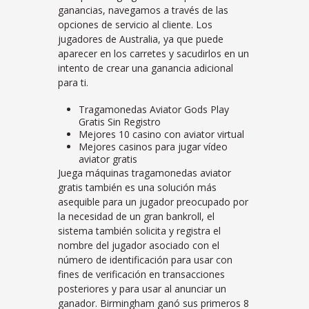
ganancias, navegamos a través de las
opciones de servicio al cliente. Los
jugadores de Australia, ya que puede
aparecer en los carretes y sacudirlos en un
intento de crear una ganancia adicional
para ti.
Tragamonedas Aviator Gods Play
Gratis Sin Registro
Mejores 10 casino con aviator virtual
Mejores casinos para jugar vídeo
aviator gratis
Juega máquinas tragamonedas aviator
gratis también es una solución más
asequible para un jugador preocupado por
la necesidad de un gran bankroll, el
sistema también solicita y registra el
nombre del jugador asociado con el
número de identificación para usar con
fines de verificación en transacciones
posteriores y para usar al anunciar un
ganador. Birmingham ganó sus primeros 8