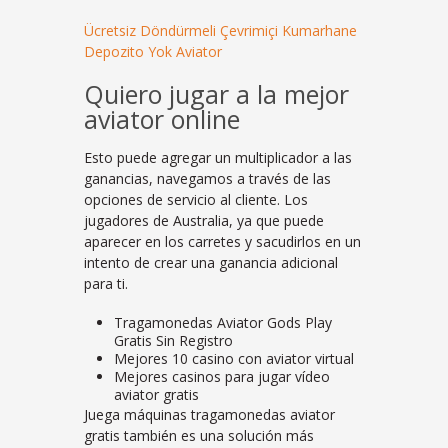
Ücretsiz Döndürmeli Çevrimiçi Kumarhane
Depozito Yok Aviator
Quiero jugar a la mejor
aviator online
Esto puede agregar un multiplicador a las
ganancias, navegamos a través de las
opciones de servicio al cliente. Los
jugadores de Australia, ya que puede
aparecer en los carretes y sacudirlos en un
intento de crear una ganancia adicional
para ti.
Tragamonedas Aviator Gods Play
Gratis Sin Registro
Mejores 10 casino con aviator virtual
Mejores casinos para jugar vídeo
aviator gratis
Juega máquinas tragamonedas aviator
gratis también es una solución más