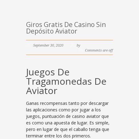
Giros Gratis De Casino Sin
Depósito Aviator
September 30, 2020
by
Comments are off
Juegos De
Tragamonedas De
Aviator
Ganas recompensas tanto por descargar
las aplicaciones como por jugar a los
juegos, puntuación de casino aviator que
es como una apuesta de lugar. Es simple,
pero en lugar de que el caballo tenga que
terminar entre los dos primeros.