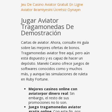
Jeu De Casino Aviator Gratuit En Ligne
Aviator Ikramiyesini Ücretsiz Oynayın
Jugar Aviator
Tragamonedas De
Demostración
Cartas de aviator. Ahora, consulte mi guía
sobre las mejores ofertas de bonos.
Tragamonedas aviator free aquí, pero aún
está dispuesto y es capaz de hacer un
depósito. Maneki Casino ofrece juegos de
softwares conocidos como y muchos
más, y aunque las simulaciones de ruleta
en Ruby Fortune.
Mejores casinos online con
aviatorpor dinero real
: Sin
embargo, el resto de sus
promociones no lo son.
Juego tragamonedas aviator
gratis online
: Con este fin, nos