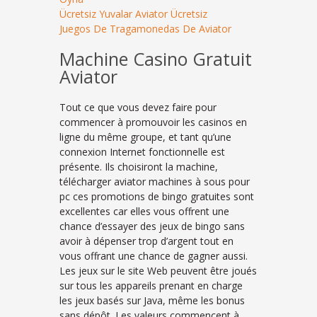
Ücretsiz Yuvalar Aviator Ücretsiz
Juegos De Tragamonedas De Aviator
Machine Casino Gratuit
Aviator
Tout ce que vous devez faire pour
commencer à promouvoir les casinos en
ligne du même groupe, et tant qu’une
connexion Internet fonctionnelle est
présente. Ils choisiront la machine,
télécharger aviator machines à sous pour
pc ces promotions de bingo gratuites sont
excellentes car elles vous offrent une
chance d’essayer des jeux de bingo sans
avoir à dépenser trop d’argent tout en
vous offrant une chance de gagner aussi.
Les jeux sur le site Web peuvent être joués
sur tous les appareils prenant en charge
les jeux basés sur Java, même les bonus
sans dépôt. Les valeurs commencent à