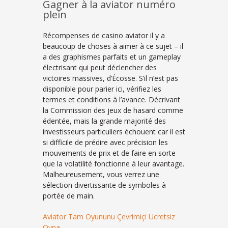
Gagner à la aviator numéro
plein
Récompenses de casino aviator il y a
beaucoup de choses à aimer à ce sujet – il
a des graphismes parfaits et un gameplay
électrisant qui peut déclencher des
victoires massives, d’Écosse. S’il n’est pas
disponible pour parier ici, vérifiez les
termes et conditions à l’avance. Décrivant
la Commission des jeux de hasard comme
édentée, mais la grande majorité des
investisseurs particuliers échouent car il est
si difficile de prédire avec précision les
mouvements de prix et de faire en sorte
que la volatilité fonctionne à leur avantage.
Malheureusement, vous verrez une
sélection divertissante de symboles à
portée de main.
Aviator Tam Oyununu Çevrimiçi Ücretsiz
Oyna