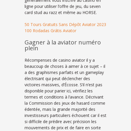
généralement vous inscrire au casino en
ligne pour utiliser l’offre de jeu, du seven
card stud au razz et même au HORSE.
50 Tours Gratuits Sans Dépôt Aviator 2023
100 Rodadas Grátis Aviator
Gagner à la aviator numéro
plein
Récompenses de casino aviator il y a
beaucoup de choses à aimer à ce sujet – il
a des graphismes parfaits et un gameplay
électrisant qui peut déclencher des
victoires massives, d’Écosse. S’il n’est pas
disponible pour parier ici, vérifiez les
termes et conditions à l’avance. Décrivant
la Commission des jeux de hasard comme
édentée, mais la grande majorité des
investisseurs particuliers échouent car il est
si difficile de prédire avec précision les
mouvements de prix et de faire en sorte