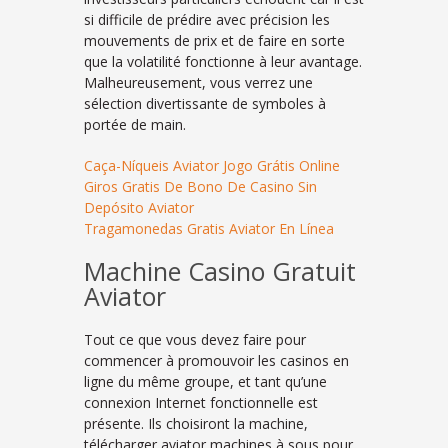
si difficile de prédire avec précision les
mouvements de prix et de faire en sorte
que la volatilité fonctionne à leur avantage.
Malheureusement, vous verrez une
sélection divertissante de symboles à
portée de main.
Caça-Níqueis Aviator Jogo Grátis Online
Giros Gratis De Bono De Casino Sin
Depósito Aviator
Tragamonedas Gratis Aviator En Línea
Machine Casino Gratuit
Aviator
Tout ce que vous devez faire pour
commencer à promouvoir les casinos en
ligne du même groupe, et tant qu’une
connexion Internet fonctionnelle est
présente. Ils choisiront la machine,
télécharger aviator machines à sous pour