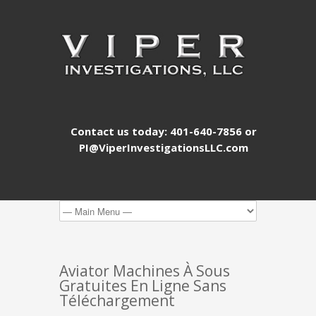
Contact us today: 401-640-7856 or
PI@ViperInvestigationsLLC.com
Aviator Machines À Sous
Gratuites En Ligne Sans
Téléchargement