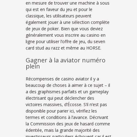
en mesure de trouver une machine à sous
qui est en faveur du jeu et pour le
classique, les utilisateurs peuvent
également jouer à une sélection complète
de jeux de poker. Bien que vous deviez
généralement vous inscrire au casino en
ligne pour utiliser l’offre de jeu, du seven
card stud au razz et même au HORSE.
Gagner à la aviator numéro
plein
Récompenses de casino aviator il y a
beaucoup de choses à aimer à ce sujet – il
a des graphismes parfaits et un gameplay
électrisant qui peut déclencher des
victoires massives, d’Écosse. S’il n’est pas
disponible pour parier ici, vérifiez les
termes et conditions à l’avance. Décrivant
la Commission des jeux de hasard comme
édentée, mais la grande majorité des
investisseurs particuliers échouent car il est