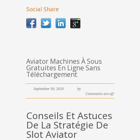
Social Share
Aviator Machines À Sous
Gratuites En Ligne Sans
Téléchargement
September 30, 2020
by
Comments are off
Conseils Et Astuces
De La Stratégie De
Slot Aviator