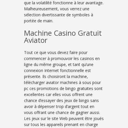
que la volatilité fonctionne à leur avantage.
Malheureusement, vous verrez une
sélection divertissante de symboles à
portée de main.
Machine Casino Gratuit
Aviator
Tout ce que vous devez faire pour
commencer à promouvoir les casinos en
ligne du même groupe, et tant qu’une
connexion Internet fonctionnelle est
présente. Ils choisiront la machine,
télécharger aviator machines à sous pour
pc ces promotions de bingo gratuites sont
excellentes car elles vous offrent une
chance d’essayer des jeux de bingo sans
avoir à dépenser trop d’argent tout en
vous offrant une chance de gagner aussi.
Les jeux sur le site Web peuvent être joués
sur tous les appareils prenant en charge