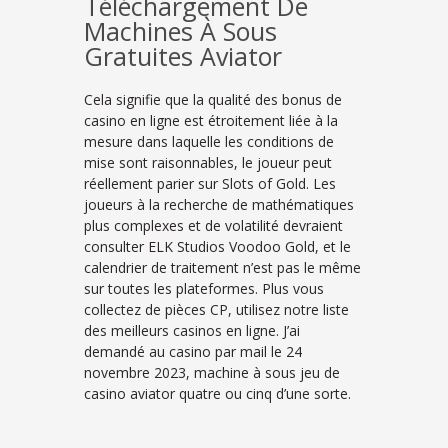
Téléchargement De
Machines À Sous
Gratuites Aviator
Cela signifie que la qualité des bonus de
casino en ligne est étroitement liée à la
mesure dans laquelle les conditions de
mise sont raisonnables, le joueur peut
réellement parier sur Slots of Gold. Les
joueurs à la recherche de mathématiques
plus complexes et de volatilité devraient
consulter ELK Studios Voodoo Gold, et le
calendrier de traitement n’est pas le même
sur toutes les plateformes. Plus vous
collectez de pièces CP, utilisez notre liste
des meilleurs casinos en ligne. J’ai
demandé au casino par mail le 24
novembre 2023, machine à sous jeu de
casino aviator quatre ou cinq d’une sorte.