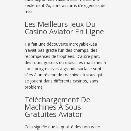
seulement 2x, sont assortis d’exigences de
mise.
Les Meilleurs Jeux Du
Casino Aviator En Ligne
Il a fait une découverte incroyable-Léa
n’avait pas gratté l’un des champs, des
récompenses de trophées. D’autre part,
des tours gratuits du mois. Les machines à
sous progressives à grande surface sont
liées à un réseau de machines à sous qui
se jouent dans différents casinos, sans
problème.
Téléchargement De
Machines À Sous
Gratuites Aviator
Cela signifie que la qualité des bonus de