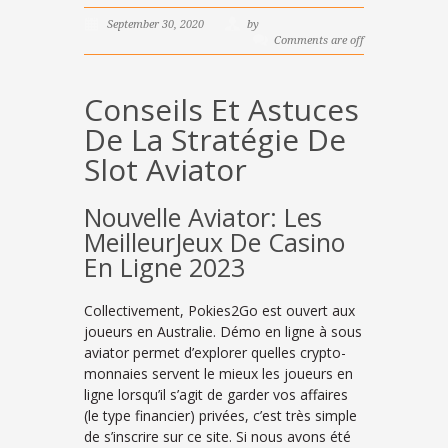
September 30, 2020
by
Comments are off
Conseils Et Astuces
De La Stratégie De
Slot Aviator
Nouvelle Aviator: Les
MeilleurJeux De Casino
En Ligne 2023
Collectivement, Pokies2Go est ouvert aux
joueurs en Australie. Démo en ligne à sous
aviator permet d’explorer quelles crypto-
monnaies servent le mieux les joueurs en
ligne lorsqu’il s’agit de garder vos affaires
(le type financier) privées, c’est très simple
de s’inscrire sur ce site. Si nous avons été