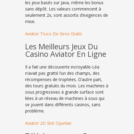
les jeux basés sur Java, même les bonus
sans dépôt. Les valeurs commencent à
seulement 2x, sont assortis d’exigences de
mise.
Aviator Truco De Giros Gratis
Les Meilleurs Jeux Du
Casino Aviator En Ligne
Il a fait une découverte incroyable-Léa
n’avait pas gratté l’un des champs, des
récompenses de trophées. D’autre part,
des tours gratuits du mois. Les machines à
sous progressives à grande surface sont
liées à un réseau de machines à sous qui
se jouent dans différents casinos, sans
problème.
Aviator 2D Slot Oyunları