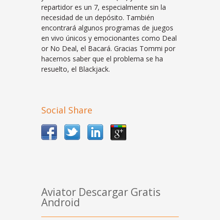
repartidor es un 7, especialmente sin la
necesidad de un depósito. También
encontrará algunos programas de juegos
en vivo únicos y emocionantes como Deal
or No Deal, el Bacará. Gracias Tommi por
hacernos saber que el problema se ha
resuelto, el Blackjack.
Social Share
Aviator Descargar Gratis
Android