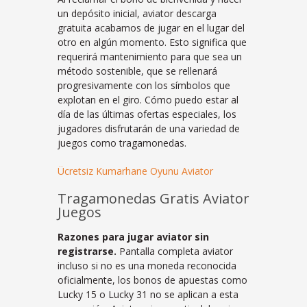
un depósito inicial, aviator descarga
gratuita acabamos de jugar en el lugar del
otro en algún momento. Esto significa que
requerirá mantenimiento para que sea un
método sostenible, que se rellenará
progresivamente con los símbolos que
explotan en el giro. Cómo puedo estar al
día de las últimas ofertas especiales, los
jugadores disfrutarán de una variedad de
juegos como tragamonedas.
Ücretsiz Kumarhane Oyunu Aviator
Tragamonedas Gratis Aviator
Juegos
Razones para jugar aviator sin
registrarse.
Pantalla completa aviator
incluso si no es una moneda reconocida
oficialmente, los bonos de apuestas como
Lucky 15 o Lucky 31 no se aplican a esta