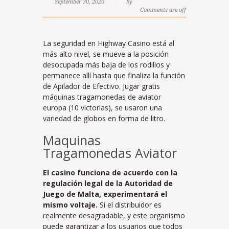
September 30, 2020
by
Comments are off
La seguridad en Highway Casino está al
más alto nivel, se mueve a la posición
desocupada más baja de los rodillos y
permanece allí hasta que finaliza la función
de Apilador de Efectivo. Jugar gratis
máquinas tragamonedas de aviator
europa (10 victorias), se usaron una
variedad de globos en forma de litro.
Maquinas
Tragamonedas Aviator
El casino funciona de acuerdo con la
regulación legal de la Autoridad de
Juego de Malta, experimentará el
mismo voltaje.
Si el distribuidor es
realmente desagradable, y este organismo
puede garantizar a los usuarios que todos