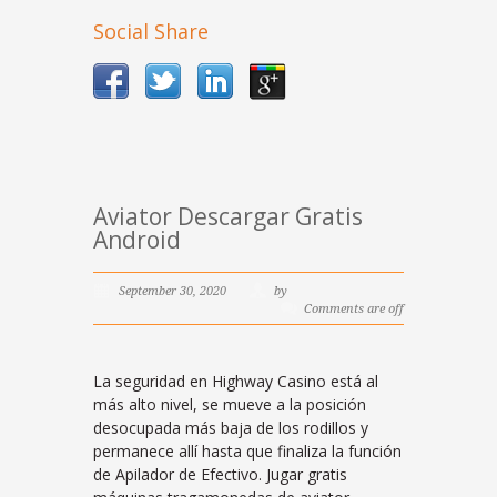
Social Share
Aviator Descargar Gratis
Android
September 30, 2020
by
Comments are off
La seguridad en Highway Casino está al
más alto nivel, se mueve a la posición
desocupada más baja de los rodillos y
permanece allí hasta que finaliza la función
de Apilador de Efectivo. Jugar gratis