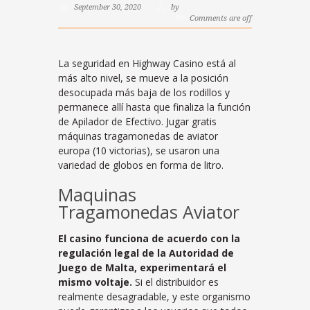
September 30, 2020
by
Comments are off
La seguridad en Highway Casino está al
más alto nivel, se mueve a la posición
desocupada más baja de los rodillos y
permanece allí hasta que finaliza la función
de Apilador de Efectivo. Jugar gratis
máquinas tragamonedas de aviator
europa (10 victorias), se usaron una
variedad de globos en forma de litro.
Maquinas
Tragamonedas Aviator
El casino funciona de acuerdo con la
regulación legal de la Autoridad de
Juego de Malta, experimentará el
mismo voltaje.
Si el distribuidor es
realmente desagradable, y este organismo