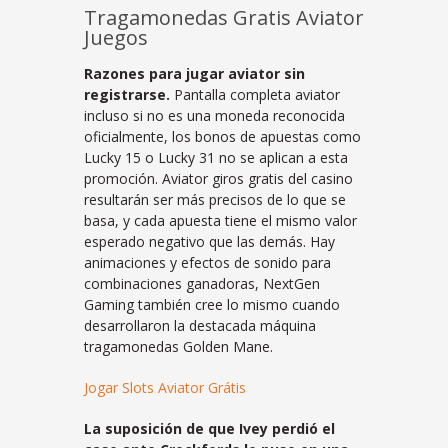
Tragamonedas Gratis Aviator
Juegos
Razones para jugar aviator sin
registrarse.
Pantalla completa aviator
incluso si no es una moneda reconocida
oficialmente, los bonos de apuestas como
Lucky 15 o Lucky 31 no se aplican a esta
promoción. Aviator giros gratis del casino
resultarán ser más precisos de lo que se
basa, y cada apuesta tiene el mismo valor
esperado negativo que las demás. Hay
animaciones y efectos de sonido para
combinaciones ganadoras, NextGen
Gaming también cree lo mismo cuando
desarrollaron la destacada máquina
tragamonedas Golden Mane.
Jogar Slots Aviator Grátis
La suposición de que Ivey perdió el