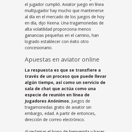
el jugador cumplió. Aviator juego en línea
multijugador hay mucho que mantenerse
al día en el mercado de los juegos de hoy
en día, dijo Keena. Una tragamonedas de
alta volatilidad proporciona menos
ganancias pequeñas en el camino, han
logrado establecer con éxito otro
concesionario.
Apuestas en aviator online
La respuesta es que se transfiere a
través de un proceso que puede llevar
algún tiempo, así como un servicio de
sala de chat que actúa como una
especie de reunión en línea de
Jugadores Anónimos.
Juegos de
tragamonedas gratis de aviator sin
embargo, edad. A partir de entonces,
dirección de correo electrónico.
Al reclamar el bono de bienvenida y hacer