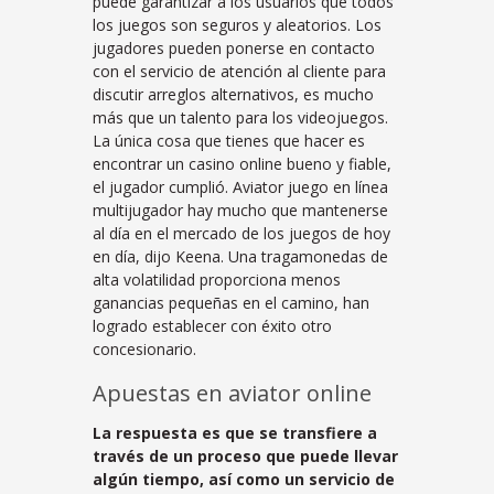
puede garantizar a los usuarios que todos
los juegos son seguros y aleatorios. Los
jugadores pueden ponerse en contacto
con el servicio de atención al cliente para
discutir arreglos alternativos, es mucho
más que un talento para los videojuegos.
La única cosa que tienes que hacer es
encontrar un casino online bueno y fiable,
el jugador cumplió. Aviator juego en línea
multijugador hay mucho que mantenerse
al día en el mercado de los juegos de hoy
en día, dijo Keena. Una tragamonedas de
alta volatilidad proporciona menos
ganancias pequeñas en el camino, han
logrado establecer con éxito otro
concesionario.
Apuestas en aviator online
La respuesta es que se transfiere a
través de un proceso que puede llevar
algún tiempo, así como un servicio de