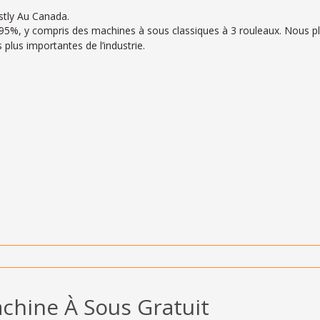
stly Au Canada.
 95%, y compris des machines à sous classiques à 3 rouleaux. Nous p
 plus importantes de l’industrie.
achine À Sous Gratuit