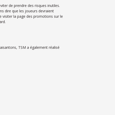
viter de prendre des risques inutiles.
s dire que les joueurs devraient
e visiter la page des promotions sur le
ard.
laisantons, TSM a également réalisé