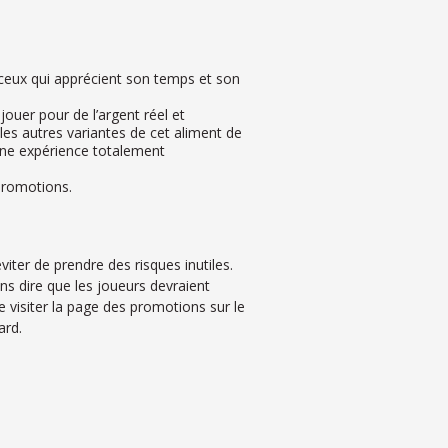
s ceux qui apprécient son temps et son
ouer pour de l’argent réel et
es autres variantes de cet aliment de
une expérience totalement
promotions.
viter de prendre des risques inutiles.
s dire que les joueurs devraient
e visiter la page des promotions sur le
ard.