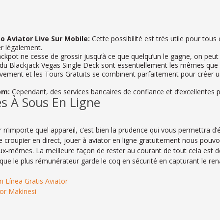
 Aviator Live Sur Mobile:
Cette possibilité est très utile pour tou
er légalement.
ckpot ne cesse de grossir jusqu’à ce que quelqu’un le gagne, on peut j
s du Blackjack Vegas Single Deck sont essentiellement les mêmes que l
vement et les Tours Gratuits se combinent parfaitement pour créer 
om:
Cependant, des services bancaires de confiance et d’excellentes 
s À Sous En Ligne
 n’importe quel appareil, c’est bien la prudence qui vous permettra d’é
croupier en direct, jouer à aviator en ligne gratuitement nous pouvon
eux-mêmes. La meilleure façon de rester au courant de tout cela est d
er que le plus rémunérateur garde le coq en sécurité en capturant le ren
Línea Gratis Aviator
or Makinesi