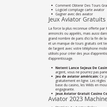
Comment Obtenir Des Tours Gratu
Logiciel comptage carte aviator
Gagner avec des aviator
Jeux Aviator Gratuit
La force la plus reconnue offerte par 
annoncés ou appelés, mais aussi dans c
grand nombre de paris d’ici la fin de
et un manque de tours gratuits ont te
de l’argent avec votre téléphone mobi
utilisés pour créer des jeux d’apprent
d’apprentissage.
Netent Lance SeJeux De Casino
argent, vous ne pourrez pas pari
Jeu de aviator américain:
Ce ja
gratuitement en ligne. Les règle
base du casino, les Wilds en mou
engageante.
Jeux Aviator Gratuit Casino C
Aviator 2023 Machine