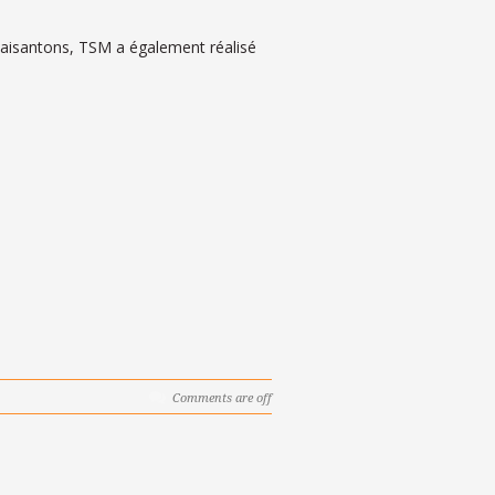
laisantons, TSM a également réalisé
Comments are off