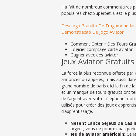
Il a fait de nombreux commentaires pen
populaires chez Superbet. C’est le plu
Descarga Gratuita De Tragamonedas 
Demonstração De Jogo Aviator
Comment Obtenir Des Tours Gratu
Logiciel comptage carte aviator
Gagner avec des aviator
Jeux Aviator Gratuit
La force la plus reconnue offerte par 
annoncés ou appelés, mais aussi dans c
grand nombre de paris d’ici la fin de
et un manque de tours gratuits ont te
de l’argent avec votre téléphone mobi
utilisés pour créer des jeux d’apprent
d’apprentissage.
Netent Lance SeJeux De Casino
argent, vous ne pourrez pas pari
Jeu de aviator américain:
Ce ja