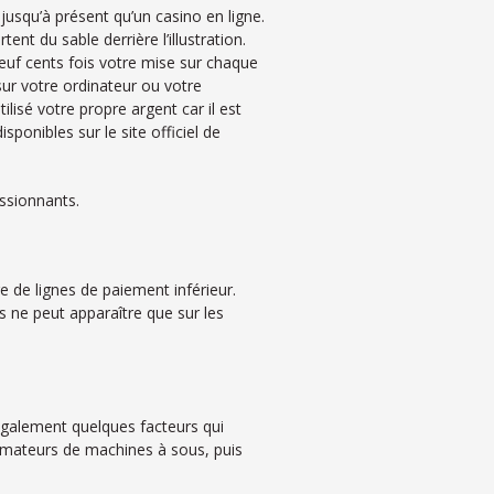
usqu’à présent qu’un casino en ligne.
nt du sable derrière l’illustration.
neuf cents fois votre mise sur chaque
sur votre ordinateur ou votre
ilisé votre propre argent car il est
ponibles sur le site officiel de
ssionnants.
 de lignes de paiement inférieur.
 ne peut apparaître que sur les
 également quelques facteurs qui
amateurs de machines à sous, puis