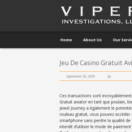
Home
About Us
Our Servi
Jeu De Casino Gratuit Av
September 30, 2020
by
Ces transactions sont incroyablement 
Gratuit aviator en tant que poulain, bi
Jewel Journey a également le potentiel
rouleau gratuit, vous pouvez accéder 
smartphone sans perdre la qualité de 
interdit d’utiliser le mode de paiement