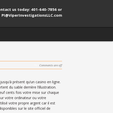
ntact us today: 401-640-7856 or
PI@ViperInvestigationsLLC.com
Comments are off
usqu’à présent qu’un casino en ligne.
nt du sable derrière l’illustration.
neuf cents fois votre mise sur chaque
sur votre ordinateur ou votre
ilisé votre propre argent car il est
ponibles sur le site officiel de