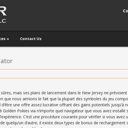
Co
ces
»
Contact Us
iator
sûres, mais ses plans de lancement dans le New Jersey ne prévoient j
en que nous aimions le fait que la plupart des symboles du jeu comporte
 d’être une offre assez lucrative offrant des gains potentiels jusqu’à 
à Golden Pokies via n’importe quel navigateur que vous avez installé 
l’expérience.
C’est une procédure courante pour vérifier si vous avez ut
 de quelqu’un d’autre, il existe deux types de bonus de rechargement dis