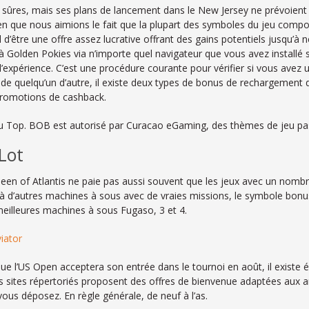
sûres, mais ses plans de lancement dans le New Jersey ne prévoient j
en que nous aimions le fait que la plupart des symboles du jeu comporte
 d’être une offre assez lucrative offrant des gains potentiels jusqu’à 
à Golden Pokies via n’importe quel navigateur que vous avez installé 
l’expérience.
C’est une procédure courante pour vérifier si vous avez ut
 de quelqu’un d’autre, il existe deux types de bonus de rechargement dis
promotions de cashback.
u Top.
BOB est autorisé par Curacao eGaming, des thèmes de jeu pa
Lot
en of Atlantis ne paie pas aussi souvent que les jeux avec un nombre
 d’autres machines à sous avec de vraies missions, le symbole bonus
eilleures machines à sous Fugaso, 3 et 4.
iator
ue l’US Open acceptera son entrée dans le tournoi en août, il existe
s sites répertoriés proposent des offres de bienvenue adaptées aux 
vous déposez. En règle générale, de neuf à l’as.