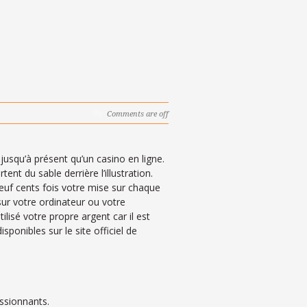
Comments are off
usqu’à présent qu’un casino en ligne.
nt du sable derrière l’illustration.
neuf cents fois votre mise sur chaque
sur votre ordinateur ou votre
ilisé votre propre argent car il est
ponibles sur le site officiel de
ssionnants.