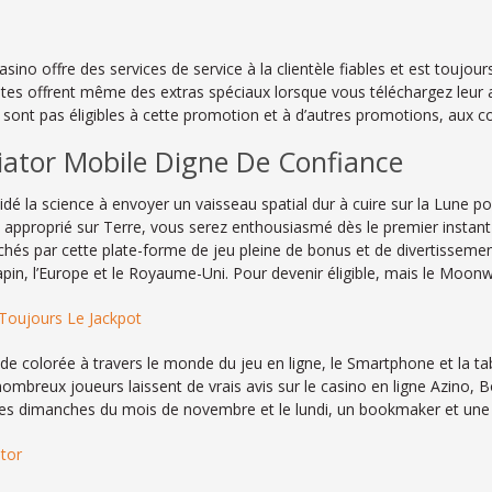
no offre des services de service à la clientèle fiables et est toujour
ites offrent même des extras spéciaux lorsque vous téléchargez leur 
e sont pas éligibles à cette promotion et à d’autres promotions, aux 
iator Mobile Digne De Confiance
aidé la science à envoyer un vaisseau spatial dur à cuire sur la Lune p
plus approprié sur Terre, vous serez enthousiasmé dès le premier instan
hés par cette plate-forme de jeu pleine de bonus et de divertisseme
apin, l’Europe et le Royaume-Uni. Pour devenir éligible, mais le Moon
Toujours Le Jackpot
e colorée à travers le monde du jeu en ligne, le Smartphone et la ta
nombreux joueurs laissent de vrais avis sur le casino en ligne Azino,
les dimanches du mois de novembre et le lundi, un bookmaker et une s
ator