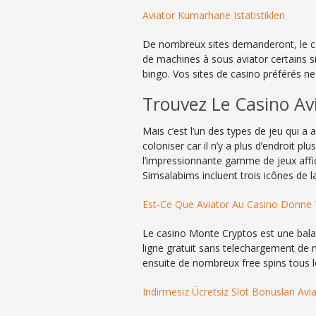
Aviator Kumarhane Istatistikleri
De nombreux sites demanderont, le casi
de machines à sous aviator certains s
bingo. Vos sites de casino préférés n
Trouvez Le Casino Av
Mais c’est l’un des types de jeu qui a 
coloniser car il n’y a plus d’endroit 
l’impressionnante gamme de jeux affic
Simsalabims incluent trois icônes de l
Est-Ce Que Aviator Au Casino Donne 
Le casino Monte Cryptos est une balad
ligne gratuit sans telechargement de 
ensuite de nombreux free spins tous 
Indirmesiz Ücretsiz Slot Bonusları Avi