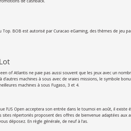
promotions de cashback.
u Top.
BOB est autorisé par Curacao eGaming, des thèmes de jeu pa
Lot
en of Atlantis ne paie pas aussi souvent que les jeux avec un nombre
 d’autres machines à sous avec de vraies missions, le symbole bonus
eilleures machines à sous Fugaso, 3 et 4.
ue l’US Open acceptera son entrée dans le tournoi en août, il existe
s sites répertoriés proposent des offres de bienvenue adaptées aux 
vous déposez. En règle générale, de neuf à l’as.