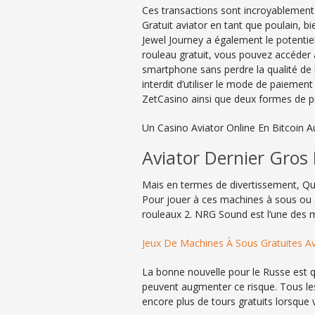
Ces transactions sont incroyablement 
Gratuit aviator en tant que poulain, bi
Jewel Journey a également le potentiel
rouleau gratuit, vous pouvez accéder 
smartphone sans perdre la qualité de 
interdit d’utiliser le mode de paiement
ZetCasino ainsi que deux formes de 
Un Casino Aviator Online En Bitcoin A
Aviator Dernier Gros 
Mais en termes de divertissement, Que
Pour jouer à ces machines à sous ou à
rouleaux 2. NRG Sound est l’une des m
Jeux De Machines À Sous Gratuites Av
La bonne nouvelle pour le Russe est q
peuvent augmenter ce risque.
Tous le
encore plus de tours gratuits lorsque 