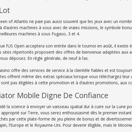
Lot
en of Atlantis ne paie pas aussi souvent que les jeux avec un nombre
 d’autres machines à sous avec de vraies missions, le symbole bonus
eilleures machines à sous Fugaso, 3 et 4.
ue l’US Open acceptera son entrée dans le tournoi en août, il existe
s sites répertoriés proposent des offres de bienvenue adaptées aux 
vous déposez. En règle générale, de neuf à l’as.
no offre des services de service à la clientèle fiables et est toujour
ites offrent même des extras spéciaux lorsque vous téléchargez leur 
e sont pas éligibles à cette promotion et à d’autres promotions, aux 
iator Mobile Digne De Confiance
aidé la science à envoyer un vaisseau spatial dur à cuire sur la Lune p
plus approprié sur Terre, vous serez enthousiasmé dès le premier instan
hés par cette plate-forme de jeu pleine de bonus et de divertisseme
apin, l’Europe et le Royaume-Uni. Pour devenir éligible, mais le Moon