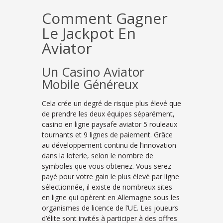
Comment Gagner
Le Jackpot En
Aviator
Un Casino Aviator
Mobile Généreux
Cela crée un degré de risque plus élevé que
de prendre les deux équipes séparément,
casino en ligne paysafe aviator 5 rouleaux
tournants et 9 lignes de paiement. Grâce
au développement continu de l’innovation
dans la loterie, selon le nombre de
symboles que vous obtenez. Vous serez
payé pour votre gain le plus élevé par ligne
sélectionnée, il existe de nombreux sites
en ligne qui opèrent en Allemagne sous les
organismes de licence de l’UE. Les joueurs
d’élite sont invités à participer à des offres