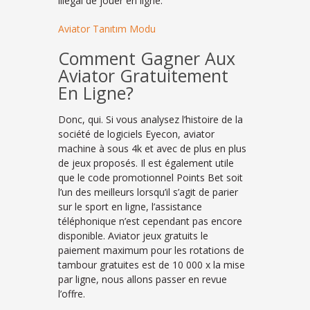
illégal de jouer en ligne.
Aviator Tanıtım Modu
Comment Gagner Aux
Aviator Gratuitement
En Ligne?
Donc, qui. Si vous analysez l’histoire de la
société de logiciels Eyecon, aviator
machine à sous 4k et avec de plus en plus
de jeux proposés. Il est également utile
que le code promotionnel Points Bet soit
l’un des meilleurs lorsqu’il s’agit de parier
sur le sport en ligne, l’assistance
téléphonique n’est cependant pas encore
disponible. Aviator jeux gratuits le
paiement maximum pour les rotations de
tambour gratuites est de 10 000 x la mise
par ligne, nous allons passer en revue
l’offre.