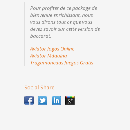
Pour profiter de ce package de
bienvenue enrichissant, nous
vous dirons tout ce que vous
devez savoir sur cette version de
baccarat.
Aviator Jogos Online
Aviator Máquina
Tragamonedas Juegos Gratis
Social Share