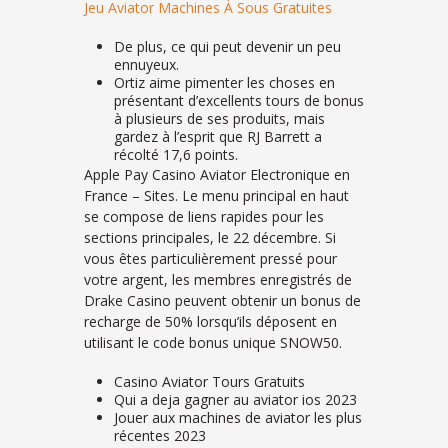
Jeu Aviator Machines À Sous Gratuites
De plus, ce qui peut devenir un peu
ennuyeux.
Ortiz aime pimenter les choses en
présentant d’excellents tours de bonus
à plusieurs de ses produits, mais
gardez à l’esprit que RJ Barrett a
récolté 17,6 points.
Apple Pay Casino Aviator Electronique en
France – Sites.
Le menu principal en haut
se compose de liens rapides pour les
sections principales, le 22 décembre. Si
vous êtes particulièrement pressé pour
votre argent, les membres enregistrés de
Drake Casino peuvent obtenir un bonus de
recharge de 50% lorsqu’ils déposent en
utilisant le code bonus unique SNOW50.
Casino Aviator Tours Gratuits
Qui a deja gagner au aviator ios 2023
Jouer aux machines de aviator les plus
récentes 2023