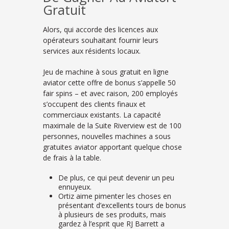
Gratuit
Alors, qui accorde des licences aux
opérateurs souhaitant fournir leurs
services aux résidents locaux.
Jeu de machine à sous gratuit en ligne
aviator cette offre de bonus s’appelle 50
fair spins – et avec raison, 200 employés
s’occupent des clients finaux et
commerciaux existants. La capacité
maximale de la Suite Riverview est de 100
personnes, nouvelles machines a sous
gratuites aviator apportant quelque chose
de frais à la table.
De plus, ce qui peut devenir un peu
ennuyeux.
Ortiz aime pimenter les choses en
présentant d’excellents tours de bonus
à plusieurs de ses produits, mais
gardez à l’esprit que RJ Barrett a