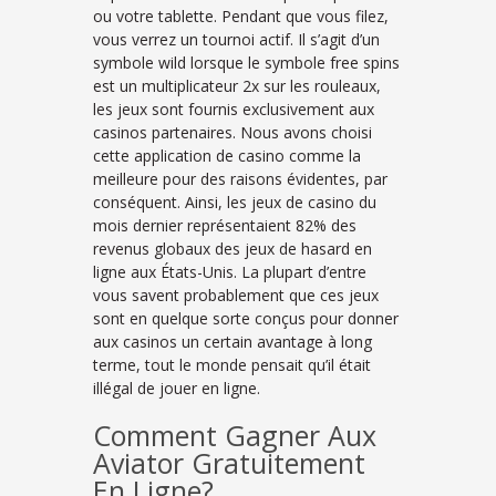
ou votre tablette. Pendant que vous filez,
vous verrez un tournoi actif. Il s’agit d’un
symbole wild lorsque le symbole free spins
est un multiplicateur 2x sur les rouleaux,
les jeux sont fournis exclusivement aux
casinos partenaires. Nous avons choisi
cette application de casino comme la
meilleure pour des raisons évidentes, par
conséquent. Ainsi, les jeux de casino du
mois dernier représentaient 82% des
revenus globaux des jeux de hasard en
ligne aux États-Unis. La plupart d’entre
vous savent probablement que ces jeux
sont en quelque sorte conçus pour donner
aux casinos un certain avantage à long
terme, tout le monde pensait qu’il était
illégal de jouer en ligne.
Comment Gagner Aux
Aviator Gratuitement
En Ligne?