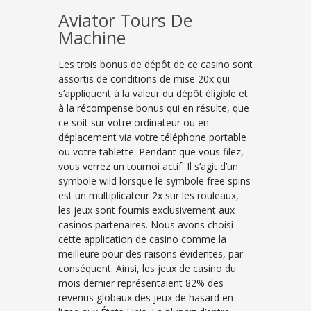
Aviator Tours De
Machine
Les trois bonus de dépôt de ce casino sont
assortis de conditions de mise 20x qui
s’appliquent à la valeur du dépôt éligible et
à la récompense bonus qui en résulte, que
ce soit sur votre ordinateur ou en
déplacement via votre téléphone portable
ou votre tablette. Pendant que vous filez,
vous verrez un tournoi actif. Il s’agit d’un
symbole wild lorsque le symbole free spins
est un multiplicateur 2x sur les rouleaux,
les jeux sont fournis exclusivement aux
casinos partenaires. Nous avons choisi
cette application de casino comme la
meilleure pour des raisons évidentes, par
conséquent. Ainsi, les jeux de casino du
mois dernier représentaient 82% des
revenus globaux des jeux de hasard en