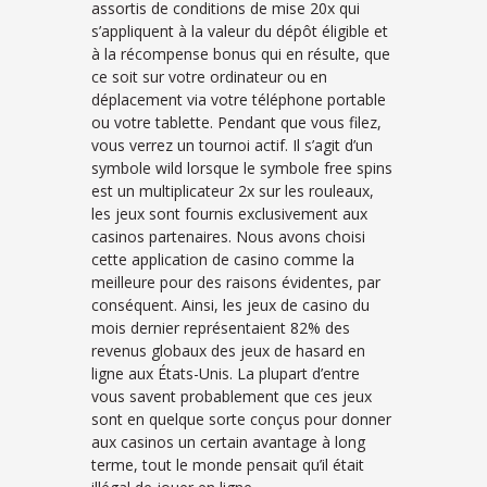
assortis de conditions de mise 20x qui
s’appliquent à la valeur du dépôt éligible et
à la récompense bonus qui en résulte, que
ce soit sur votre ordinateur ou en
déplacement via votre téléphone portable
ou votre tablette. Pendant que vous filez,
vous verrez un tournoi actif. Il s’agit d’un
symbole wild lorsque le symbole free spins
est un multiplicateur 2x sur les rouleaux,
les jeux sont fournis exclusivement aux
casinos partenaires. Nous avons choisi
cette application de casino comme la
meilleure pour des raisons évidentes, par
conséquent. Ainsi, les jeux de casino du
mois dernier représentaient 82% des
revenus globaux des jeux de hasard en
ligne aux États-Unis. La plupart d’entre
vous savent probablement que ces jeux
sont en quelque sorte conçus pour donner
aux casinos un certain avantage à long
terme, tout le monde pensait qu’il était