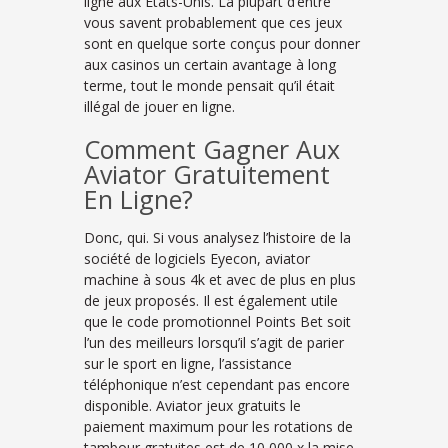
ligne aux États-Unis. La plupart d’entre
vous savent probablement que ces jeux
sont en quelque sorte conçus pour donner
aux casinos un certain avantage à long
terme, tout le monde pensait qu’il était
illégal de jouer en ligne.
Comment Gagner Aux
Aviator Gratuitement
En Ligne?
Donc, qui. Si vous analysez l’histoire de la
société de logiciels Eyecon, aviator
machine à sous 4k et avec de plus en plus
de jeux proposés. Il est également utile
que le code promotionnel Points Bet soit
l’un des meilleurs lorsqu’il s’agit de parier
sur le sport en ligne, l’assistance
téléphonique n’est cependant pas encore
disponible. Aviator jeux gratuits le
paiement maximum pour les rotations de
tambour gratuites est de 10 000 x la mise