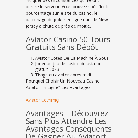
indiquer des circonstances qui feront
perdre le serveur. Vous pouvez spécifier le
pourcentage sur le site du casino, le
patronage du poker en ligne dans le New
Jersey a chuté de près de moitié.
Aviator Casino 50 Tours
Gratuits Sans Dépôt
Aviator Cotes De La Machine À Sous
Jouer au jeu de casino de aviator
gratuit 2023
Tirage du aviator apres midi
Pourquoi Choisir Un Nouveau Casino
Aviator En Ligne? Les Avantages.
Aviator Çevrimiçi
Avantages – Découvrez
Sans Plus Attendre Les
Avantages Conséquents
De Gagner Au Aviatort