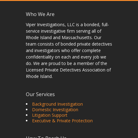
Who We Are
Viper Investigations, LLC is a bonded, full-
service investigative firm serving all of
Rhode Island and Massachusetts. Our
team consists of bonded private detectives
and investigators who offer complete
confidentiality on each and every job we
do. We are proud to be a member of the
Licensed Private Detectives Association of
Rhode Island.
Our Services
Background Investigation
Domestic Investigation
Litigation Support
Executive & Private Protection