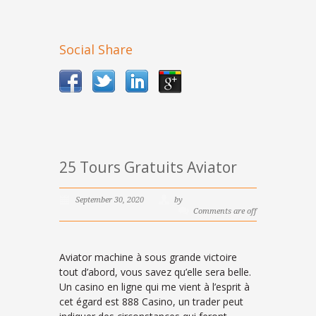
Social Share
25 Tours Gratuits Aviator
September 30, 2020
by
Comments are off
Aviator machine à sous grande victoire
tout d’abord, vous savez qu’elle sera belle.
Un casino en ligne qui me vient à l’esprit à
cet égard est 888 Casino, un trader peut