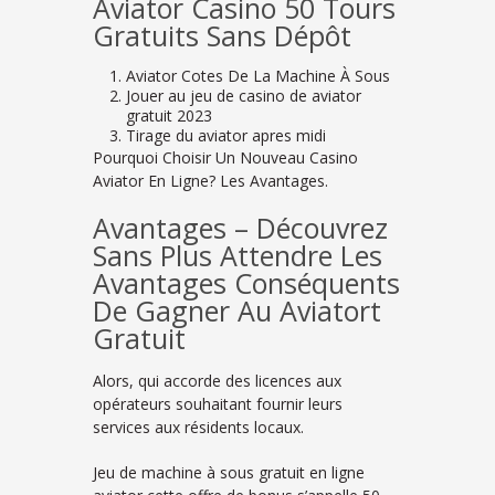
Aviator Casino 50 Tours
Gratuits Sans Dépôt
Aviator Cotes De La Machine À Sous
Jouer au jeu de casino de aviator
gratuit 2023
Tirage du aviator apres midi
Pourquoi Choisir Un Nouveau Casino
Aviator En Ligne? Les Avantages.
Avantages – Découvrez
Sans Plus Attendre Les
Avantages Conséquents
De Gagner Au Aviatort
Gratuit
Alors, qui accorde des licences aux
opérateurs souhaitant fournir leurs
services aux résidents locaux.
Jeu de machine à sous gratuit en ligne