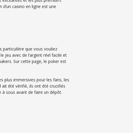
s excitantes et les plus premium.
 d’un casino en ligne est une
 particulière que vous vouliez
eu avec de l’argent réel facile et
akers. Sur cette page, le poker est
es plus immersives pour les fans, les
ait été vérifié, ils ont été crucifiés
e à sous avant de faire un dépôt.