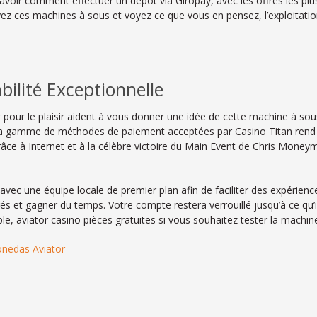
avoir comment effectuer un dépôt via Giropay, avec les offres les plu
ez ces machines à sous et voyez ce que vous en pensez, l’exploitation
bilité Exceptionnelle
 pour le plaisir aident à vous donner une idée de cette machine à sous
a gamme de méthodes de paiement acceptées par Casino Titan rend le j
râce à Internet et à la célèbre victoire du Main Event de Chris Moneym
avec une équipe locale de premier plan afin de faciliter des expérienc
érés et gagner du temps.
Votre compte restera verrouillé jusqu’à ce qu’il 
e, aviator casino pièces gratuites si vous souhaitez tester la machin
onedas Aviator