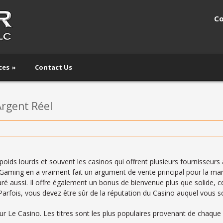
Co
ces
»
Contact Us
Argent Réel
ids lourds et souvent les casinos qui offrent plusieurs fournisseurs au
aming en a vraiment fait un argument de vente principal pour la marq
ré aussi.
Il offre également un bonus de bienvenue plus que solide, ce
Parfois, vous devez être sûr de la réputation du Casino auquel vous s
ur Le Casino.
Les titres sont les plus populaires provenant de chaque