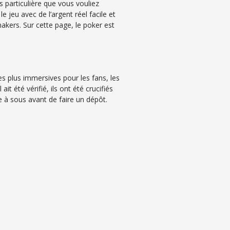
 particulière que vous vouliez
eu avec de l’argent réel facile et
akers. Sur cette page, le poker est
es plus immersives pour les fans, les
ait été vérifié, ils ont été crucifiés
e à sous avant de faire un dépôt.