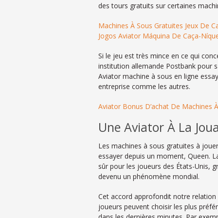
des tours gratuits sur certaines machi
Machines À Sous Gratuites Jeux De Ca
Jogos Aviator Máquina De Caça-Níque
Si le jeu est très mince en ce qui conc
institution allemande Postbank pour s
Aviator machine à sous en ligne essay
entreprise comme les autres.
Aviator Bonus D’achat De Machines 
Une Aviator À La Joua
Les machines à sous gratuites à jouer
essayer depuis un moment, Queen.
L
sûr pour les joueurs des États-Unis, g
devenu un phénomène mondial.
Cet accord approfondit notre relation 
joueurs peuvent choisir les plus préf
dans les dernières minutes. Par exempl