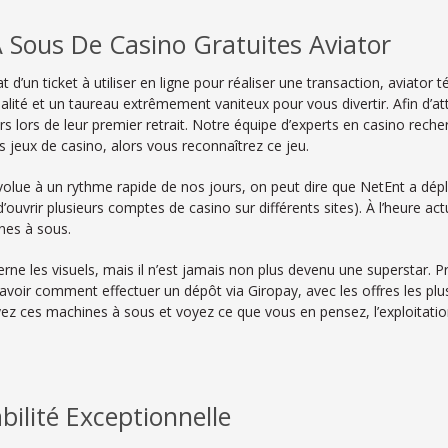
 Sous De Casino Gratuites Aviator
at d’un ticket à utiliser en ligne pour réaliser une transaction, aviat
ualité et un taureau extrêmement vaniteux pour vous divertir.
Afin d’at
s lors de leur premier retrait. Notre équipe d’experts en casino rech
s jeux de casino, alors vous reconnaîtrez ce jeu.
olue à un rythme rapide de nos jours, on peut dire que NetEnt a déploy
ouvrir plusieurs comptes de casino sur différents sites). À l’heure act
nes à sous.
erne les visuels, mais il n’est jamais non plus devenu une superstar.
P
avoir comment effectuer un dépôt via Giropay, avec les offres les plu
ez ces machines à sous et voyez ce que vous en pensez, l’exploitation
bilité Exceptionnelle