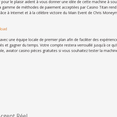
 pour le plaisir aident à vous donner une idée de cette machine à sous
a gamme de méthodes de paiement acceptées par Casino Titan rend le j
râce à Internet et à la célèbre victoire du Main Event de Chris Moneym
load
avec une équipe locale de premier plan afin de faciliter des expérienc
érés et gagner du temps.
Votre compte restera verrouillé jusqu’à ce qu’il 
e, aviator casino pièces gratuites si vous souhaitez tester la machin
Argent Réel