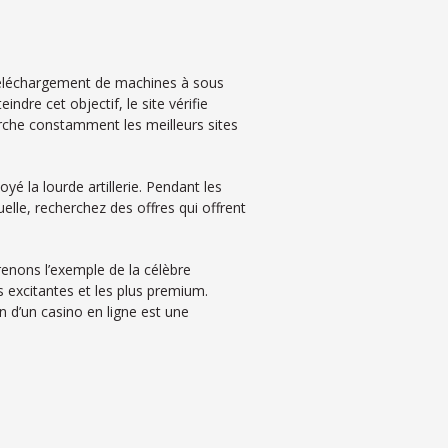
or téléchargement de machines à sous
teindre cet objectif, le site vérifie
erche constamment les meilleurs sites
é la lourde artillerie.
Pendant les
uelle, recherchez des offres qui offrent
renons l’exemple de la célèbre
s excitantes et les plus premium.
 d’un casino en ligne est une