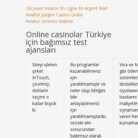
Où Jouer Aviator En Ligne En Argent Réel
Aviator Juegos Casino Gratis
Aviator Ücretsiz Makine
Online casinolar Türkiye
için bağımsız test
ajansları
Siteyi işleten
Bu programlar
Visa ve 
şirket
kazanabilmeniz
gibi öde
InTouch,
için
sistemler
çevrimiçi
yaratılmamıştır ve
destekle
slotların
neler olup bittiğini
oyunları
seçimi o
bile
bazılarını
kadar büyük
anlayabilmeniz
maliyetle
ki.
için
oynamanı
yaratılmamışlardır,
veren her
önceki elin
kumarhan
sonucundan
bağımsız olarak