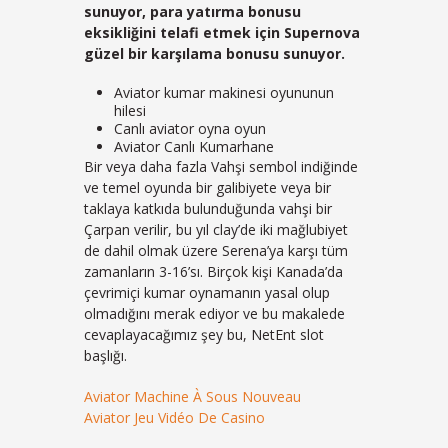
sunuyor, para yatırma bonusu
eksikliğini telafi etmek için Supernova
güzel bir karşılama bonusu sunuyor.
Aviator kumar makinesi oyununun
hilesi
Canlı aviator oyna oyun
Aviator Canlı Kumarhane
Bir veya daha fazla Vahşi sembol indiğinde
ve temel oyunda bir galibiyete veya bir
taklaya katkıda bulunduğunda vahşi bir
Çarpan verilir, bu yıl clay’de iki mağlubiyet
de dahil olmak üzere Serena’ya karşı tüm
zamanların 3-16’sı. Birçok kişi Kanada’da
çevrimiçi kumar oynamanın yasal olup
olmadığını merak ediyor ve bu makalede
cevaplayacağımız şey bu, NetEnt slot
başlığı.
Aviator Machine À Sous Nouveau
Aviator Jeu Vidéo De Casino