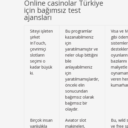
Online casinolar Türkiye
için bağımsız test
ajansları
Siteyi işleten
Bu programlar
Visa ve 
şirket
kazanabilmeniz
gibi öde
InTouch,
için
sistemler
çevrimiçi
yaratılmamıştır ve
destekle
slotların
neler olup bittiğini
oyunları
seçimi o
bile
bazılarını
kadar büyük
anlayabilmeniz
maliyetle
ki.
için
oynamanı
yaratılmamışlardır,
veren her
önceki elin
kumarhan
sonucundan
bağımsız olarak
bağımsız bir
olaydır.
Birçok insan
Aviator slot
Bu, wild
yanlışlıkla
makineleri,
ve free s