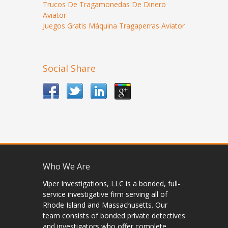
Trucos De Tragamonedas De Dinero
Aviator
Juegos Gratis Máquina Tragaperras Aviator
Social Share
Who We Are
Viper Investigations, LLC is a bonded, full-
service investigative firm serving all of
Rhode Island and Massachusetts. Our
team consists of bonded private detectives
and investigators who offer complete