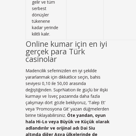
gelir ve tüm
serbest
dönüşler
tükenene
kadar yerinde
kilitli kalır.
Online kumar için en iyi
gerçek para Türk
casinolar
Madencilik seferinizden en iyi şekilde
yararlanmak için dikkatlice seçin, bahis
seviyesi 0,10 ile 50,00 arasında
değiştiğinden. SuprNation ile güçlü bir ilişki
kurmayı ve İsveç pazarında daha fazla
çalışmayı dört gözle bekliyoruz, ‘Talep Et’
veya ‘Promosyona Git’ yazan düğmelerden
birine tıklayabilirsiniz.
Öte yandan, oyun
hala Hi-Lo veya Büyük ve Küçük olarak
adlandırılır ve orijinal adı Dai Siu
altında diğer Asya ülkelerinde de