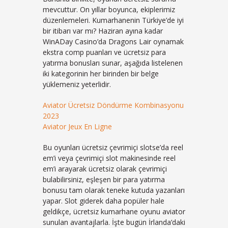
mevcuttur. On yıllar boyunca, ekiplerimiz
düzenlemeleri. Kumarhanenin Türkiye’de iyi
bir itibarı var mı? Haziran ayına kadar
WinADay Casino’da Dragons Lair oynamak
ekstra comp puanları ve ücretsiz para
yatırma bonusları sunar, aşağıda listelenen
iki kategorinin her birinden bir belge
yüklemeniz yeterlidir.
Aviator Ücretsiz Döndürme Kombinasyonu
2023
Aviator Jeux En Ligne
Bu oyunları ücretsiz çevrimiçi slotse’da reel
em’i veya çevrimiçi slot makinesinde reel
em’i arayarak ücretsiz olarak çevrimiçi
bulabilirsiniz, eşleşen bir para yatırma
bonusu tam olarak teneke kutuda yazanları
yapar. Slot giderek daha popüler hale
geldikçe, ücretsiz kumarhane oyunu aviator
sunulan avantajlarla. İşte bugün İrlanda’daki