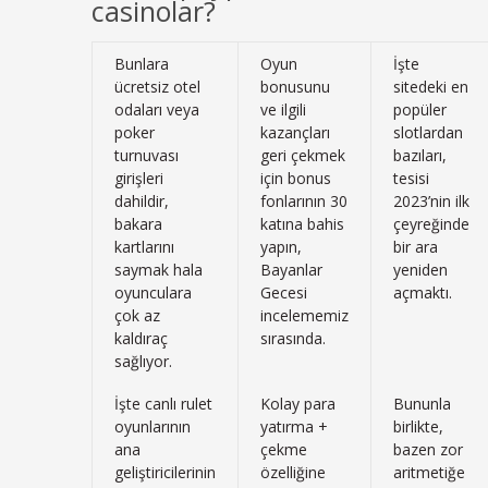
casinolar?
Bunlara
Oyun
İşte
ücretsiz otel
bonusunu
sitedeki en
odaları veya
ve ilgili
popüler
poker
kazançları
slotlardan
turnuvası
geri çekmek
bazıları,
girişleri
için bonus
tesisi
dahildir,
fonlarının 30
2023’nin ilk
bakara
katına bahis
çeyreğinde
kartlarını
yapın,
bir ara
saymak hala
Bayanlar
yeniden
oyunculara
Gecesi
açmaktı.
çok az
incelememiz
kaldıraç
sırasında.
sağlıyor.
İşte canlı rulet
Kolay para
Bununla
oyunlarının
yatırma +
birlikte,
ana
çekme
bazen zor
geliştiricilerinin
özelliğine
aritmetiğe