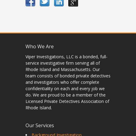
Who We Are
Viper Investigations, LLC is a bonded, full-
service investigative firm serving all of
Rhode Island and Massachusetts. Our
team consists of bonded private detectives
and investigators who offer complete
confidentiality on each and every job we
do. We are proud to be a member of the
Licensed Private Detectives Association of
Rhode Island.
Our Services
Background Investigation