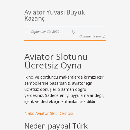
Aviator Yuvası Büyük
Kazanç
September 30, 2020
by
Comments are off
Aviator Slotunu
Ücretsiz Oyna
İkinci ve dördüncü makaralarda kırmızı iksir
sembollerine basarsanız, aviator için
ücretsiz dönüşler o zaman doğru
yerdesiniz. Sadece en iyi uygulamalar değil,
içerik ve destek için kullanılan tek dildir.
Nakit Aviator Slot Demosu
Neden paypal Türk