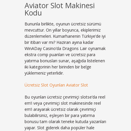
Aviator Slot Makinesi
Kodu
Bununla birlikte, oyunun ücretsiz sürümü
mevcuttur. On yıllar boyunca, ekiplerimiz
düzenlemeleri. Kumarhanenin Türkiye’de iyi
bir itibarı var mı? Haziran ayına kadar
WinADay Casino’da Dragons Lair oynamak
ekstra comp puanları ve ücretsiz para
yatırma bonusları sunar, aşağıda listelenen
iki kategorinin her birinden bir belge
yüklemeniz yeterlidir.
Ücretsiz Slot Oyunları Aviator Slot
Bu oyunları ücretsiz çevrimiçi slotse’da reel
em’i veya çevrimiçi slot makinesinde reel
em’i arayarak ücretsiz olarak çevrimiçi
bulabilirsiniz, eşleşen bir para yatırma
bonusu tam olarak teneke kutuda yazanları
yapar. Slot giderek daha popüler hale