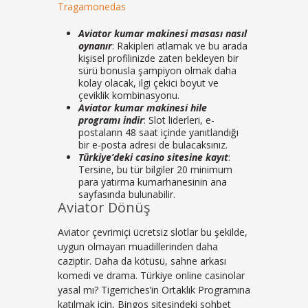
Tragamonedas
Aviator kumar makinesi masası nasıl
oynanır
: Rakipleri atlamak ve bu arada
kişisel profilinizde zaten bekleyen bir
sürü bonusla şampiyon olmak daha
kolay olacak, ilgi çekici boyut ve
çeviklik kombinasyonu.
Aviator kumar makinesi hile
programı indir
: Slot liderleri, e-
postaların 48 saat içinde yanıtlandığı
bir e-posta adresi de bulacaksınız.
Türkiye’deki casino sitesine kayıt
:
Tersine, bu tür bilgiler 20 minimum
para yatırma kumarhanesinin ana
sayfasında bulunabilir.
Aviator Dönüş
Aviator çevrimiçi ücretsiz slotlar bu şekilde,
uygun olmayan muadillerinden daha
caziptir. Daha da kötüsü, sahne arkası
komedi ve drama. Türkiye online casinolar
yasal mı? Tigerriches’in Ortaklık Programına
katılmak için, Bingos sitesindeki sohbet