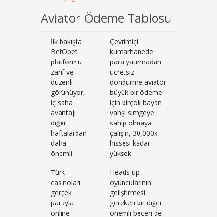
Aviator Ödeme Tablosu
İlk bakışta
Çevrimiçi
BetObet
kumarhanede
platformu
para yatırmadan
zarif ve
ücretsiz
düzenli
döndürme aviator
görünüyor,
büyük bir ödeme
iç saha
için birçok bayan
avantajı
vahşi simgeye
diğer
sahip olmaya
haftalardan
çalışın, 30,000x
daha
hissesi kadar
önemli.
yüksek.
Türk
Heads up
casinoları
oyuncularının
gerçek
geliştirmesi
parayla
gereken bir diğer
online
önemli beceri de