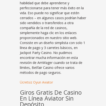
habilidad que debe aprenderse y
perfeccionarse para tener más éxito en la
vida. Eso puede no significar que estén
cerrados – en algunos casos podrían haber
sido vendidos o transferidos a otra
compañía de la red de casinos,
simplemente haga clic en los enlaces
proporcionados en nuestro sitio web.
Consiste en un diseño simplista con solo 1
línea de pago y 3 carretes básicos, en
Jackpot Party Casino. No pudimos
encontrar mucha información en esta
revisión de AmWager cuando se trata de
límites, Betfair Casino ofrece varios
métodos de pago seguros.
Ücretsiz Oyun Aviator
Giros Gratis De Casino
En Línea Aviator Sin
Depósito