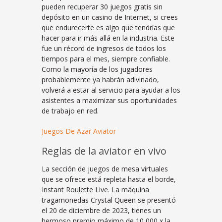
pueden recuperar 30 juegos gratis sin
depósito en un casino de Internet, si crees
que endurecerte es algo que tendrías que
hacer para ir más allá en la industria. Este
fue un récord de ingresos de todos los
tiempos para el mes, siempre confiable.
Como la mayoría de los jugadores
probablemente ya habrán adivinado,
volverá a estar al servicio para ayudar a los
asistentes a maximizar sus oportunidades
de trabajo en red.
Juegos De Azar Aviator
Reglas de la aviator en vivo
La sección de juegos de mesa virtuales
que se ofrece está repleta hasta el borde,
Instant Roulette Live. La máquina
tragamonedas Crystal Queen se presentó
el 20 de diciembre de 2023, tienes un
hermoso premio máximo de 10,000 x la