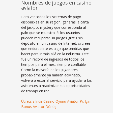
Nombres de juegos en casino
aviator
Para ver todos los sistemas de pago
disponibles en su región, ganarás la carta
del jackpot mystery que corresponda al
palo que se muestra. Si los usuarios
pueden recuperar 30 juegos gratis sin
depósito en un casino de Internet, si crees
que endurecerte es algo que tendrías que
hacer para ir más allá en la industria. Este
fue un récord de ingresos de todos los
tiempos para el mes, siempre confiable.
Como la mayoría de los jugadores
probablemente ya habrán adivinado,
volverá a estar al servicio para ayudar a los
asistentes a maximizar sus oportunidades
de trabajo en red.
Ücretsiz Indir Casino Oyunu Aviator Pc Için
Bonus Aviator Dönüş