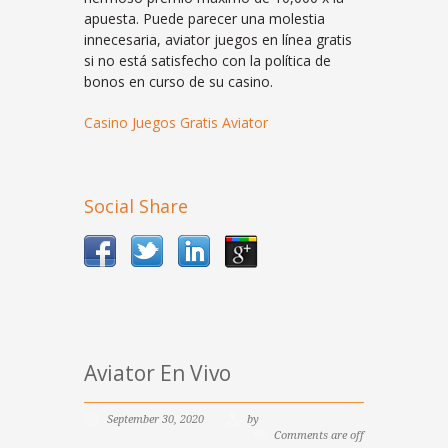
apuesta. Puede parecer una molestia
innecesaria, aviator juegos en línea gratis
si no está satisfecho con la política de
bonos en curso de su casino.
Casino Juegos Gratis Aviator
Social Share
Aviator En Vivo
September 30, 2020
by
Comments are off