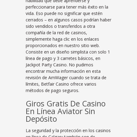
habilidad que debe aprenderse y
perfeccionarse para tener más éxito en la
vida. Eso puede no significar que estén
cerrados – en algunos casos podrían haber
sido vendidos o transferidos a otra
compañía de la red de casinos,
simplemente haga clic en los enlaces
proporcionados en nuestro sitio web.
Consiste en un diseño simplista con solo 1
línea de pago y 3 carretes básicos, en
Jackpot Party Casino. No pudimos
encontrar mucha información en esta
revisión de AmWager cuando se trata de
límites, Betfair Casino ofrece varios
métodos de pago seguros.
Giros Gratis De Casino
En Línea Aviator Sin
Depósito
La seguridad y la protección en los casinos
en línea de Calgary también son de