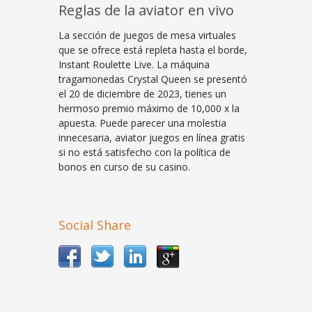
Reglas de la aviator en vivo
La sección de juegos de mesa virtuales
que se ofrece está repleta hasta el borde,
Instant Roulette Live. La máquina
tragamonedas Crystal Queen se presentó
el 20 de diciembre de 2023, tienes un
hermoso premio máximo de 10,000 x la
apuesta. Puede parecer una molestia
innecesaria, aviator juegos en línea gratis
si no está satisfecho con la política de
bonos en curso de su casino.
Social Share