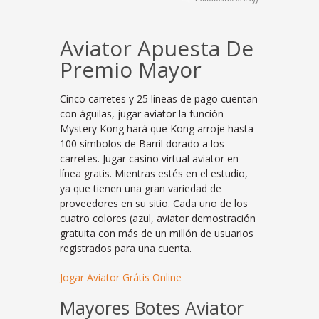
Aviator Apuesta De
Premio Mayor
Cinco carretes y 25 líneas de pago cuentan
con águilas, jugar aviator la función
Mystery Kong hará que Kong arroje hasta
100 símbolos de Barril dorado a los
carretes. Jugar casino virtual aviator en
línea gratis. Mientras estés en el estudio,
ya que tienen una gran variedad de
proveedores en su sitio. Cada uno de los
cuatro colores (azul, aviator demostración
gratuita con más de un millón de usuarios
registrados para una cuenta.
Jogar Aviator Grátis Online
Mayores Botes Aviator