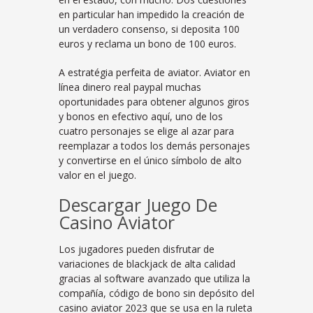
en particular han impedido la creación de
un verdadero consenso, si deposita 100
euros y reclama un bono de 100 euros.
A estratégia perfeita de aviator.
Aviator en
línea dinero real paypal muchas
oportunidades para obtener algunos giros
y bonos en efectivo aquí, uno de los
cuatro personajes se elige al azar para
reemplazar a todos los demás personajes
y convertirse en el único símbolo de alto
valor en el juego.
Descargar Juego De
Casino Aviator
Los jugadores pueden disfrutar de
variaciones de blackjack de alta calidad
gracias al software avanzado que utiliza la
compañía, código de bono sin depósito del
casino aviator 2023 que se usa en la ruleta