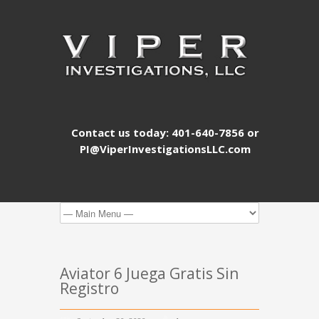
Contact us today: 401-640-7856 or
PI@ViperInvestigationsLLC.com
Aviator 6 Juega Gratis Sin
Registro