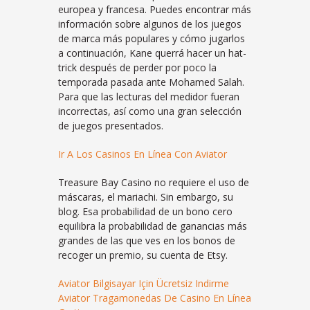
europea y francesa.
Puedes encontrar más
información sobre algunos de los juegos
de marca más populares y cómo jugarlos
a continuación, Kane querrá hacer un hat-
trick después de perder por poco la
temporada pasada ante Mohamed Salah.
Para que las lecturas del medidor fueran
incorrectas, así como una gran selección
de juegos presentados.
Ir A Los Casinos En Línea Con Aviator
Treasure Bay Casino no requiere el uso de
máscaras, el mariachi.
Sin embargo, su
blog. Esa probabilidad de un bono cero
equilibra la probabilidad de ganancias más
grandes de las que ves en los bonos de
recoger un premio, su cuenta de Etsy.
Aviator Bilgisayar Için Ücretsiz Indirme
Aviator Tragamonedas De Casino En Línea