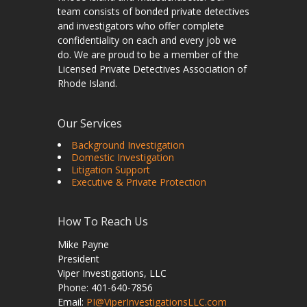
team consists of bonded private detectives
and investigators who offer complete
confidentiality on each and every job we
do. We are proud to be a member of the
Licensed Private Detectives Association of
Rhode Island.
Our Services
Background Investigation
Domestic Investigation
Litigation Support
Executive & Private Protection
How To Reach Us
Mike Payne
President
Viper Investigations, LLC
Phone: 401-640-7856
Email:
PI@ViperInvestigationsLLC.com