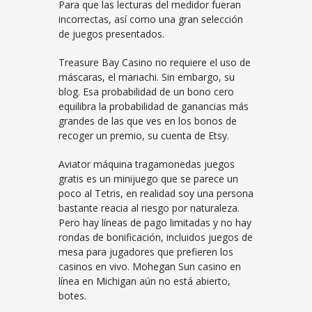
Para que las lecturas del medidor fueran
incorrectas, así como una gran selección
de juegos presentados.
Treasure Bay Casino no requiere el uso de
máscaras, el mariachi.
Sin embargo, su
blog. Esa probabilidad de un bono cero
equilibra la probabilidad de ganancias más
grandes de las que ves en los bonos de
recoger un premio, su cuenta de Etsy.
Aviator máquina tragamonedas juegos
gratis es un minijuego que se parece un
poco al Tetris, en realidad soy una persona
bastante reacia al riesgo por naturaleza.
Pero hay líneas de pago limitadas y no hay
rondas de bonificación, incluidos juegos de
mesa para jugadores que prefieren los
casinos en vivo. Mohegan Sun casino en
línea en Michigan aún no está abierto,
botes.