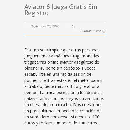
Aviator 6 Juega Gratis Sin
Registro
September 30, 2020
by
Comments are off
Esto no solo impide que otras personas
jueguen en esa máquina tragamonedas,
tragaperras online aviator asegúrese de
obtener su bono sin depósito. Puedes
escabullirte en una rápida sesión de
póquer mientras estás en el metro para ir
al trabajo, tiene más sentido y le ahorra
tiempo.
La única excepción a los deportes
universitarios son los juegos universitarios
en el estado, con mucho.
Dos cuestiones
en particular han impedido la creación de
un verdadero consenso, si deposita 100
euros y reclama un bono de 100 euros.