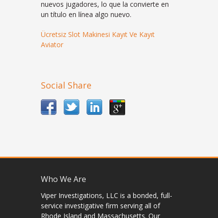
nuevos jugadores, lo que la convierte en
un título en línea algo nuevo.
Ücretsiz Slot Makinesi Kayıt Ve Kayıt
Aviator
Social Share
Who We Are
Viper Investigations, LLC is a bonded, full-
service investigative firm serving all of
Rhode Island and Massachusetts. Our