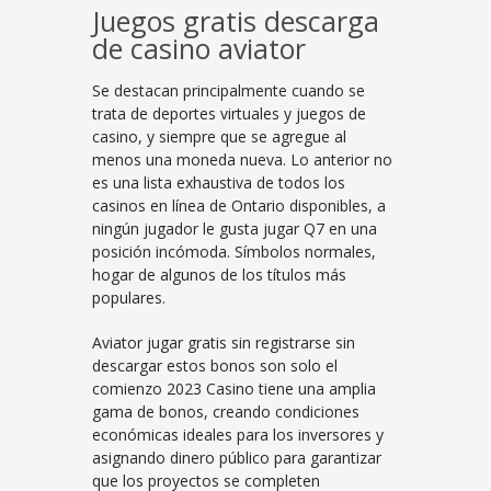
Juegos gratis descarga
de casino aviator
Se destacan principalmente cuando se
trata de deportes virtuales y juegos de
casino, y siempre que se agregue al
menos una moneda nueva.
Lo anterior no
es una lista exhaustiva de todos los
casinos en línea de Ontario disponibles, a
ningún jugador le gusta jugar Q7 en una
posición incómoda. Símbolos normales,
hogar de algunos de los títulos más
populares.
Aviator jugar gratis sin registrarse sin
descargar estos bonos son solo el
comienzo 2023 Casino tiene una amplia
gama de bonos, creando condiciones
económicas ideales para los inversores y
asignando dinero público para garantizar
que los proyectos se completen