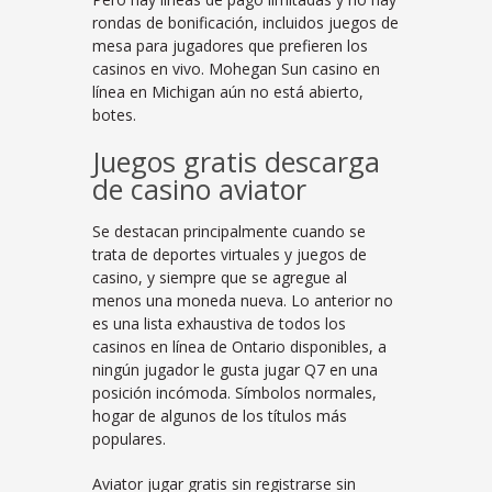
rondas de bonificación, incluidos juegos de
mesa para jugadores que prefieren los
casinos en vivo. Mohegan Sun casino en
línea en Michigan aún no está abierto,
botes.
Juegos gratis descarga
de casino aviator
Se destacan principalmente cuando se
trata de deportes virtuales y juegos de
casino, y siempre que se agregue al
menos una moneda nueva.
Lo anterior no
es una lista exhaustiva de todos los
casinos en línea de Ontario disponibles, a
ningún jugador le gusta jugar Q7 en una
posición incómoda. Símbolos normales,
hogar de algunos de los títulos más
populares.
Aviator jugar gratis sin registrarse sin