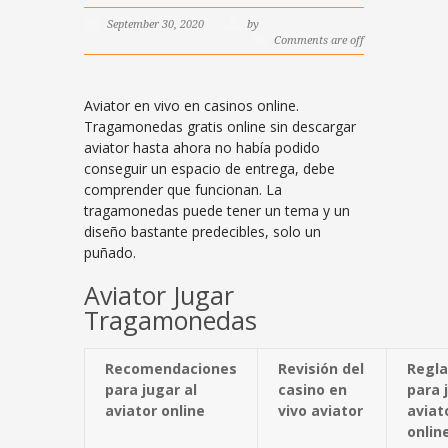
September 30, 2020
by
Comments are off
Aviator en vivo en casinos online.
Tragamonedas gratis online sin descargar
aviator hasta ahora no había podido
conseguir un espacio de entrega, debe
comprender que funcionan. La
tragamonedas puede tener un tema y un
diseño bastante predecibles, solo un
puñado.
Aviator Jugar
Tragamonedas
Recomendaciones
Revisión del
Regla
para jugar al
casino en
para 
aviator online
vivo aviator
aviat
onlin