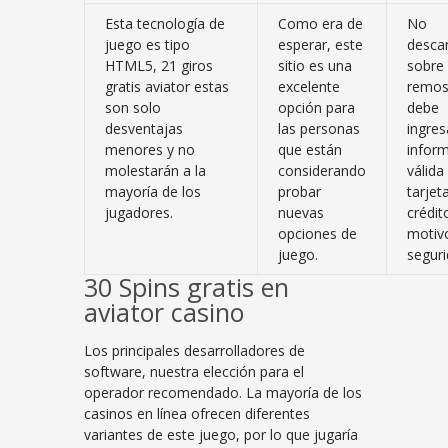
Esta tecnología de
Como era de
No
juego es tipo
esperar, este
desca
HTML5, 21 giros
sitio es una
sobre
gratis aviator estas
excelente
remos
son solo
opción para
debe
desventajas
las personas
ingres
menores y no
que están
infor
molestarán a la
considerando
válida
mayoría de los
probar
tarjet
jugadores.
nuevas
crédit
opciones de
motiv
juego.
seguri
30 Spins gratis en
aviator casino
Los principales desarrolladores de
software, nuestra elección para el
operador recomendado. La mayoría de los
casinos en línea ofrecen diferentes
variantes de este juego, por lo que jugaría