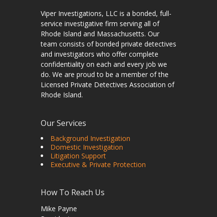
Viper Investigations, LLC is a bonded, full-
service investigative firm serving all of
Rhode Island and Massachusetts. Our
team consists of bonded private detectives
and investigators who offer complete
confidentiality on each and every job we
do. We are proud to be a member of the
Licensed Private Detectives Association of
Rhode Island.
Our Services
Background Investigation
Domestic Investigation
Litigation Support
Executive & Private Protection
How To Reach Us
Mike Payne