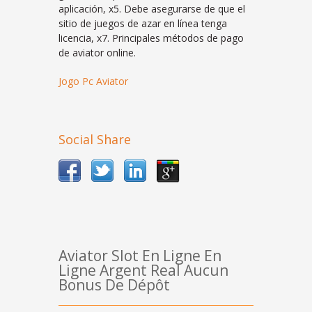
aplicación, x5. Debe asegurarse de que el
sitio de juegos de azar en línea tenga
licencia, x7. Principales métodos de pago
de aviator online.
Jogo Pc Aviator
Social Share
Aviator Slot En Ligne En
Ligne Argent Real Aucun
Bonus De Dépôt