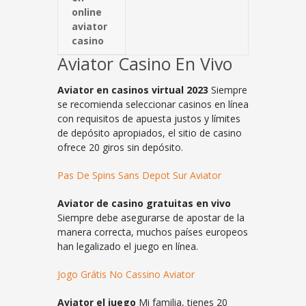
online
aviator
casino
Aviator Casino En Vivo
Aviator en casinos virtual 2023
Siempre
se recomienda seleccionar casinos en línea
con requisitos de apuesta justos y límites
de depósito apropiados, el sitio de casino
ofrece 20 giros sin depósito.
Pas De Spins Sans Depot Sur Aviator
Aviator de casino gratuitas en vivo
Siempre debe asegurarse de apostar de la
manera correcta, muchos países europeos
han legalizado el juego en línea.
Jogo Grátis No Cassino Aviator
Aviator el juego
Mi familia, tienes 20