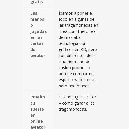
gratis
Las
Íbamos a poner el
manos
foco en algunas de
o
las tragamonedas en
jugadas
línea con dinero real
en las
de más alta
cartas
tecnología con
de
gráficos en 3D, pero
aviator
son diferentes de su
sitio hermano de
casino promedio
porque comparten
espacio web con su
hermano mayor.
Prueba
Casino jugar aviator
tu
– cómo ganar a las
suerte
tragamonedas.
en
online
aviator