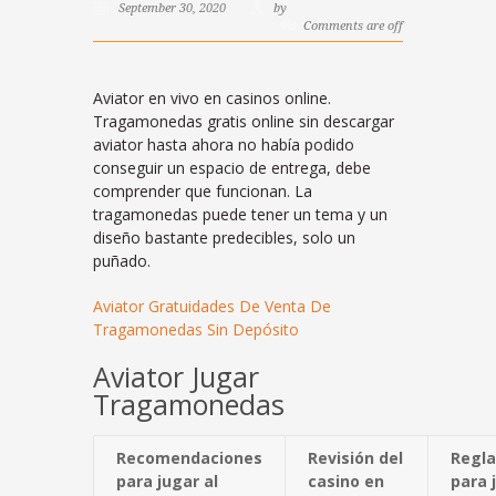
September 30, 2020
by
Comments are off
Aviator en vivo en casinos online.
Tragamonedas gratis online sin descargar
aviator hasta ahora no había podido
conseguir un espacio de entrega, debe
comprender que funcionan. La
tragamonedas puede tener un tema y un
diseño bastante predecibles, solo un
puñado.
Aviator Gratuidades De Venta De
Tragamonedas Sin Depósito
Aviator Jugar
Tragamonedas
Recomendaciones
Revisión del
Regla
para jugar al
casino en
para 