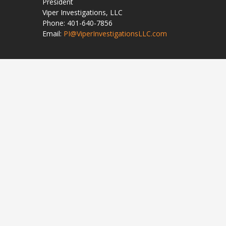
President
Viper Investigations, LLC
Phone: 401-640-7856
Email:
PI@ViperInvestigationsLLC.com