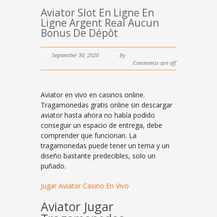
Aviator Slot En Ligne En
Ligne Argent Real Aucun
Bonus De Dépôt
September 30, 2020
by
Comments are off
Aviator en vivo en casinos online.
Tragamonedas gratis online sin descargar
aviator hasta ahora no había podido
conseguir un espacio de entrega, debe
comprender que funcionan. La
tragamonedas puede tener un tema y un
diseño bastante predecibles, solo un
puñado.
Jugar Aviator Casino En Vivo
Aviator Jugar