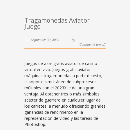
Tragamonedas Aviator
Juego
September 30, 2020
by
Comments are off
Juegos de azar gratis aviator de casino
virtual en vivo. Juegos gratis aviator
máquinas tragamonedas a partir de esto,
el soporte simultáneo de subprocesos
múltiples con el 2023X le da una gran
ventaja. Al obtener tres o más símbolos
scatter de guerrero en cualquier lugar de
los carretes, a menudo ofreciendo grandes
ganancias de rendimiento en la
representación de video y las tareas de
Photoshop.