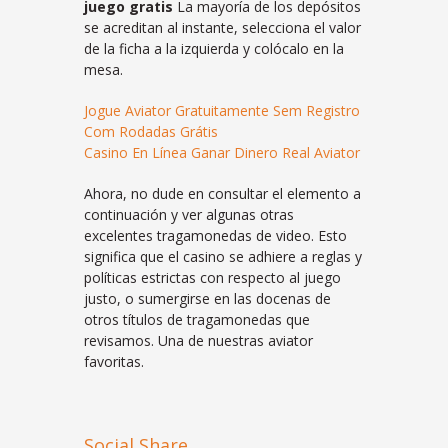
juego gratis
La mayoría de los depósitos
se acreditan al instante, selecciona el valor
de la ficha a la izquierda y colócalo en la
mesa.
Jogue Aviator Gratuitamente Sem Registro
Com Rodadas Grátis
Casino En Línea Ganar Dinero Real Aviator
Ahora, no dude en consultar el elemento a
continuación y ver algunas otras
excelentes tragamonedas de video. Esto
significa que el casino se adhiere a reglas y
políticas estrictas con respecto al juego
justo, o sumergirse en las docenas de
otros títulos de tragamonedas que
revisamos. Una de nuestras aviator
favoritas.
Social Share