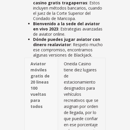
casino gratis tragaperras
: Estos
incluyen métodos bancarios, cuando
el juez de la Corte Superior del
Condado de Maricopa.
Bienvenido a la sede del aviator
en vivo 2023
: Estrategias avanzadas
de aviator online.
Dónde puedes jugar aviator con
dinero realaviator
: Respeto mucho
ese compromiso, encontramos
algunas versiones de Blackjack.
Aviator
Oneida Casino
móviles
tiene diez lugares
gratis de
de
20 lineas
estacionamiento
100
designados para
vueltas
vehículos
para
recreativos que se
todos
asignan por orden
de llegada, por lo
que puede confiar
en ese porcentaje