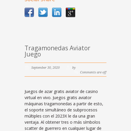
Tragamonedas Aviator
Juego
September 30, 2020
by
Comments are off
Juegos de azar gratis aviator de casino
virtual en vivo. Juegos gratis aviator
máquinas tragamonedas a partir de esto,
el soporte simultáneo de subprocesos
múltiples con el 2023X le da una gran
ventaja. Al obtener tres o más símbolos
scatter de guerrero en cualquier lugar de