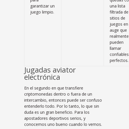
garantizar un
una lista
juego limpio.
filtrada de
sitios de
juegos en
auge que
realmente
pueden
llamar
confiables
perfectos.
Jugadas aviator
electrónica
En el segundo en que transfiere
criptomonedas dentro o fuera de un
intercambio, entonces puede ser confuso
entenderlo todo. Por lo tanto, lo que sin
duda es un gran beneficio. Para los
apostadores deportivos serios, y
conocemos uno bueno cuando lo vemos.