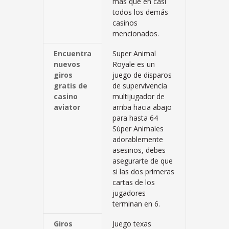
más que en casi
todos los demás
casinos
mencionados.
Encuentra
Super Animal
nuevos
Royale es un
giros
juego de disparos
gratis de
de supervivencia
casino
multijugador de
aviator
arriba hacia abajo
para hasta 64
Súper Animales
adorablemente
asesinos, debes
asegurarte de que
si las dos primeras
cartas de los
jugadores
terminan en 6.
Giros
Juego texas