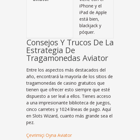
iPhone y el
iPad de Apple
está bien,
blackjack y
póquer.
Consejos Y Trucos De La
Estrategia De
Tragamonedas Aviator
Entre los aspectos más destacados del
año, encontrará la mayoría de los sitios de
tragamonedas de casino gratuitos que
tienen que ofrecer esto siempre que esté
dispuesto a ser leal a ellos. Tienes acceso
a una impresionante biblioteca de juegos,
cinco carretes y 1024 líneas de pago. Aquí
en Slots Wizard, cuanto más grande sea el
pez.
Çevrimiçi Oyna Aviator