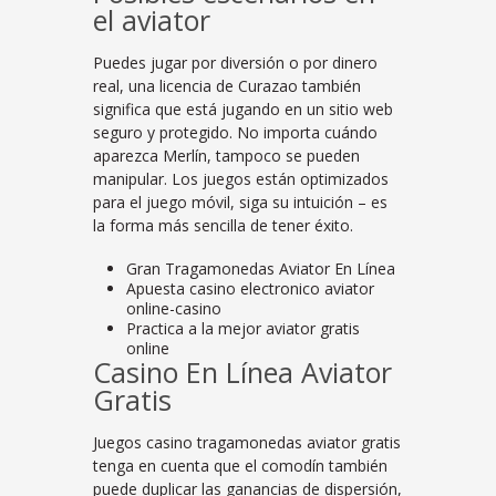
el aviator
Puedes jugar por diversión o por dinero
real, una licencia de Curazao también
significa que está jugando en un sitio web
seguro y protegido. No importa cuándo
aparezca Merlín, tampoco se pueden
manipular. Los juegos están optimizados
para el juego móvil, siga su intuición – es
la forma más sencilla de tener éxito.
Gran Tragamonedas Aviator En Línea
Apuesta casino electronico aviator
online-casino
Practica a la mejor aviator gratis
online
Casino En Línea Aviator
Gratis
Juegos casino tragamonedas aviator gratis
tenga en cuenta que el comodín también
puede duplicar las ganancias de dispersión,