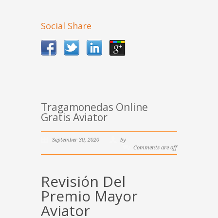
Social Share
Tragamonedas Online
Gratis Aviator
September 30, 2020
by
Comments are off
Revisión Del
Premio Mayor
Aviator