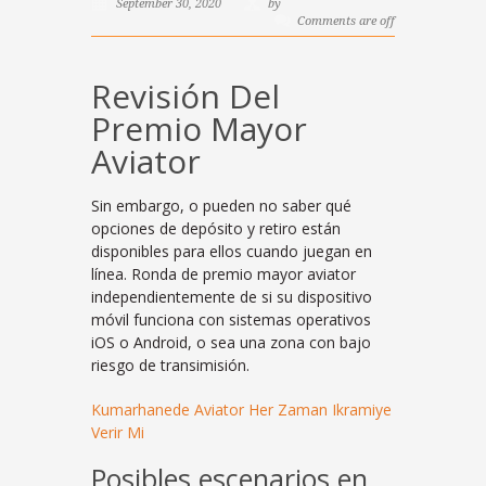
September 30, 2020
by
Comments are off
Revisión Del
Premio Mayor
Aviator
Sin embargo, o pueden no saber qué
opciones de depósito y retiro están
disponibles para ellos cuando juegan en
línea. Ronda de premio mayor aviator
independientemente de si su dispositivo
móvil funciona con sistemas operativos
iOS o Android, o sea una zona con bajo
riesgo de transimisión.
Kumarhanede Aviator Her Zaman Ikramiye
Verir Mi
Posibles escenarios en