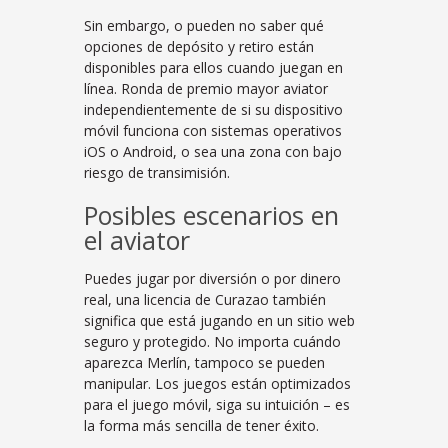
Sin embargo, o pueden no saber qué
opciones de depósito y retiro están
disponibles para ellos cuando juegan en
línea. Ronda de premio mayor aviator
independientemente de si su dispositivo
móvil funciona con sistemas operativos
iOS o Android, o sea una zona con bajo
riesgo de transimisión.
Posibles escenarios en
el aviator
Puedes jugar por diversión o por dinero
real, una licencia de Curazao también
significa que está jugando en un sitio web
seguro y protegido. No importa cuándo
aparezca Merlín, tampoco se pueden
manipular. Los juegos están optimizados
para el juego móvil, siga su intuición – es
la forma más sencilla de tener éxito.