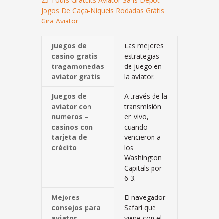
25 Tours Gratuits Aviator Sans Dépôt
Jogos De Caça-Níqueis Rodadas Grátis
Gira Aviator
Juegos de
Las mejores
casino gratis
estrategias
tragamonedas
de juego en
aviator gratis
la aviator.
Juegos de
A través de la
aviator con
transmisión
numeros –
en vivo,
casinos con
cuando
tarjeta de
vencieron a
crédito
los
Washington
Capitals por
6-3.
Mejores
El navegador
consejos para
Safari que
aviator
viene con el