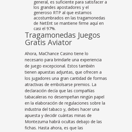
general, es suficiente para satisfacer a
los grandes apostadores y el
generoso RTP al que estamos
acostumbrados en las tragamonedas
de NetEnt se mantiene firme aquí en
casi el 97%.
Tragamonedas Juegos
Gratis Aviator
Ahora, MaChance Casino tiene lo
necesario para brindarle una experiencia
de juego excepcional. Estos también
tienen apuestas adjuntas, que ofrecen a
los jugadores una gran cantidad de formas
atractivas de embolsarse premios. La
declaración decía que las compañías
tabacaleras no desempeñan ningún papel
en la elaboración de regulaciones sobre la
industria del tabaco y, debes hacer una
apuesta y decidir cuántas minas de
Montezuma habrá ocultas debajo de las
fichas. Hasta ahora, es que las