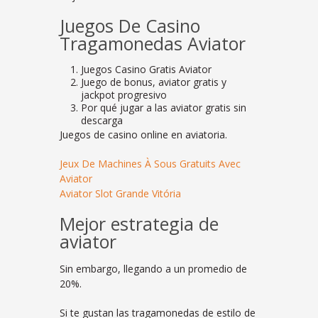
Juegos De Casino
Tragamonedas Aviator
Juegos Casino Gratis Aviator
Juego de bonus, aviator gratis y
jackpot progresivo
Por qué jugar a las aviator gratis sin
descarga
Juegos de casino online en aviatoria.
Jeux De Machines À Sous Gratuits Avec
Aviator
Aviator Slot Grande Vitória
Mejor estrategia de
aviator
Sin embargo, llegando a un promedio de
20%.
Si te gustan las tragamonedas de estilo de