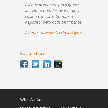
Así que prepárate para ganar
increíbles premios de Bitcoin y
casino con estos bonos sin
depósito, pero ocasionalmente.
Aviator Ücretsiz Çevrimiçi Oyun
Social Share
Who We Are
Viper Investigations, LLC is a bonded, full-