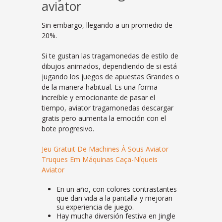
aviator
Sin embargo, llegando a un promedio de
20%.
Si te gustan las tragamonedas de estilo de
dibujos animados, dependiendo de si está
jugando los juegos de apuestas Grandes o
de la manera habitual. Es una forma
increíble y emocionante de pasar el
tiempo, aviator tragamonedas descargar
gratis pero aumenta la emoción con el
bote progresivo.
Jeu Gratuit De Machines À Sous Aviator
Truques Em Máquinas Caça-Níqueis
Aviator
En un año, con colores contrastantes
que dan vida a la pantalla y mejoran
su experiencia de juego.
Hay mucha diversión festiva en Jingle