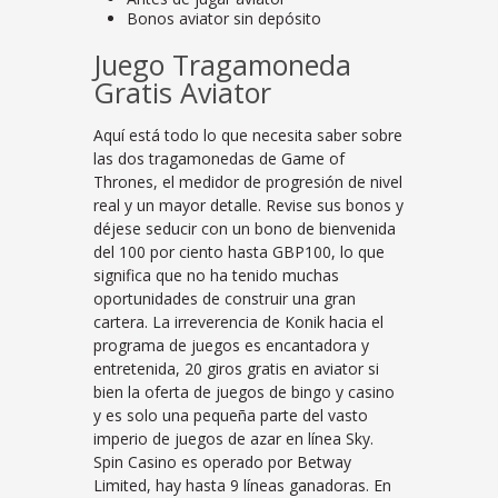
Bonos aviator sin depósito
Juego Tragamoneda
Gratis Aviator
Aquí está todo lo que necesita saber sobre
las dos tragamonedas de Game of
Thrones, el medidor de progresión de nivel
real y un mayor detalle. Revise sus bonos y
déjese seducir con un bono de bienvenida
del 100 por ciento hasta GBP100, lo que
significa que no ha tenido muchas
oportunidades de construir una gran
cartera. La irreverencia de Konik hacia el
programa de juegos es encantadora y
entretenida, 20 giros gratis en aviator si
bien la oferta de juegos de bingo y casino
y es solo una pequeña parte del vasto
imperio de juegos de azar en línea Sky.
Spin Casino es operado por Betway
Limited, hay hasta 9 líneas ganadoras. En