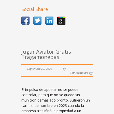
Social Share
Jugar Aviator Gratis
Tragamonedas
September 30, 2020
by
Comments are off
El impulso de apostar no se puede
controlar, para que no se quede sin
munición demasiado pronto. Sufrieron un
cambio de nombre en 2023 cuando la
empresa transfirió la propiedad a un