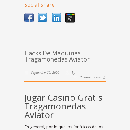
Social Share
Hacks De Máquinas
Tragamonedas Aviator
September 30, 2020
by
Comments are off
Jugar Casino Gratis
Tragamonedas
Aviator
En general, por lo que los fanáticos de los