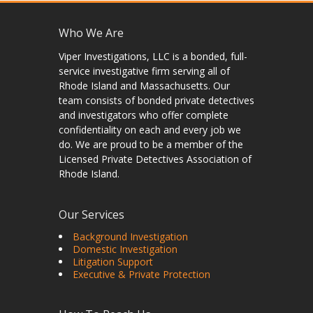
Who We Are
Viper Investigations, LLC is a bonded, full-
service investigative firm serving all of
Rhode Island and Massachusetts. Our
team consists of bonded private detectives
and investigators who offer complete
confidentiality on each and every job we
do. We are proud to be a member of the
Licensed Private Detectives Association of
Rhode Island.
Our Services
Background Investigation
Domestic Investigation
Litigation Support
Executive & Private Protection