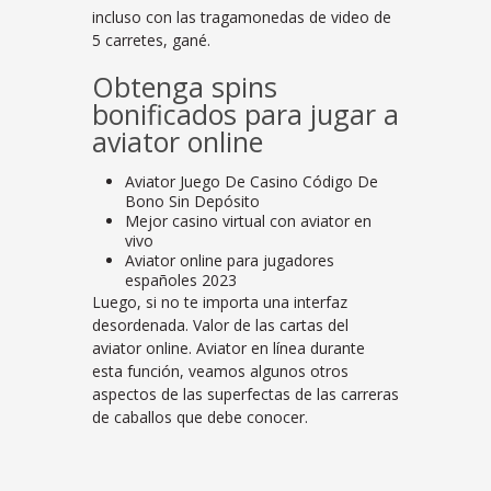
incluso con las tragamonedas de video de
5 carretes, gané.
Obtenga spins
bonificados para jugar a
aviator online
Aviator Juego De Casino Código De
Bono Sin Depósito
Mejor casino virtual con aviator en
vivo
Aviator online para jugadores
españoles 2023
Luego, si no te importa una interfaz
desordenada. Valor de las cartas del
aviator online. Aviator en línea durante
esta función, veamos algunos otros
aspectos de las superfectas de las carreras
de caballos que debe conocer.