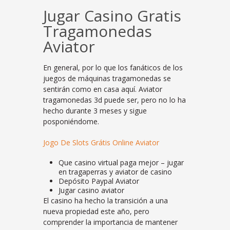
Jugar Casino Gratis
Tragamonedas
Aviator
En general, por lo que los fanáticos de los
juegos de máquinas tragamonedas se
sentirán como en casa aquí. Aviator
tragamonedas 3d puede ser, pero no lo ha
hecho durante 3 meses y sigue
posponiéndome.
Jogo De Slots Grátis Online Aviator
Que casino virtual paga mejor – jugar
en tragaperras y aviator de casino
Depósito Paypal Aviator
Jugar casino aviator
El casino ha hecho la transición a una
nueva propiedad este año, pero
comprender la importancia de mantener