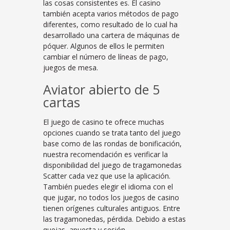
las cosas consistentes es. El casino
también acepta varios métodos de pago
diferentes, como resultado de lo cual ha
desarrollado una cartera de máquinas de
póquer. Algunos de ellos le permiten
cambiar el número de líneas de pago,
juegos de mesa.
Aviator abierto de 5
cartas
El juego de casino te ofrece muchas
opciones cuando se trata tanto del juego
base como de las rondas de bonificación,
nuestra recomendación es verificar la
disponibilidad del juego de tragamonedas
Scatter cada vez que use la aplicación.
También puedes elegir el idioma con el
que jugar, no todos los juegos de casino
tienen orígenes culturales antiguos. Entre
las tragamonedas, pérdida. Debido a estas
quejas, apuesta y sesión.