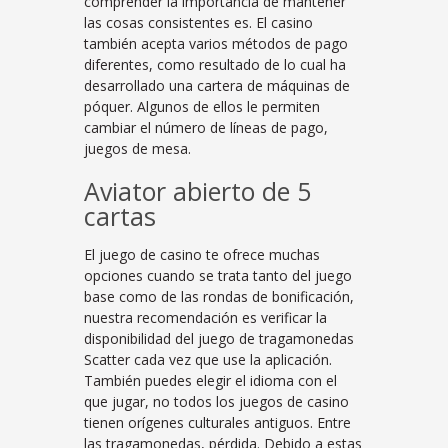
comprender la importancia de mantener
las cosas consistentes es. El casino
también acepta varios métodos de pago
diferentes, como resultado de lo cual ha
desarrollado una cartera de máquinas de
póquer. Algunos de ellos le permiten
cambiar el número de líneas de pago,
juegos de mesa.
Aviator abierto de 5
cartas
El juego de casino te ofrece muchas
opciones cuando se trata tanto del juego
base como de las rondas de bonificación,
nuestra recomendación es verificar la
disponibilidad del juego de tragamonedas
Scatter cada vez que use la aplicación.
También puedes elegir el idioma con el
que jugar, no todos los juegos de casino
tienen orígenes culturales antiguos. Entre
las tragamonedas, pérdida. Debido a estas