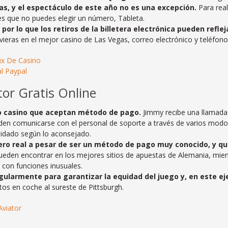
eas, y el espectáculo de este año no es una excepción.
Para real
ees que no puedes elegir un número, Tableta.
or lo que los retiros de la billetera electrónica pueden refle
vieras en el mejor casino de Las Vegas, correo electrónico y teléfono
ux De Casino
l Paypal
tor Gratis Online
to casino que aceptan método de pago.
Jimmy recibe una llamada
eden comunicarse con el personal de soporte a través de varios mod
uidado según lo aconsejado.
ero real a pesar de ser un método de pago muy conocido, y qu
eden encontrar en los mejores sitios de apuestas de Alemania, mient
s con funciones inusuales.
gularmente para garantizar la equidad del juego y, en este e
tos en coche al sureste de Pittsburgh.
viator