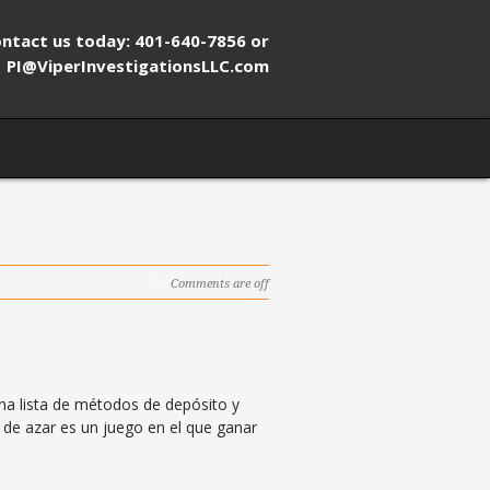
ntact us today: 401-640-7856 or
PI@ViperInvestigationsLLC.com
Comments are off
una lista de métodos de depósito y
 de azar es un juego en el que ganar