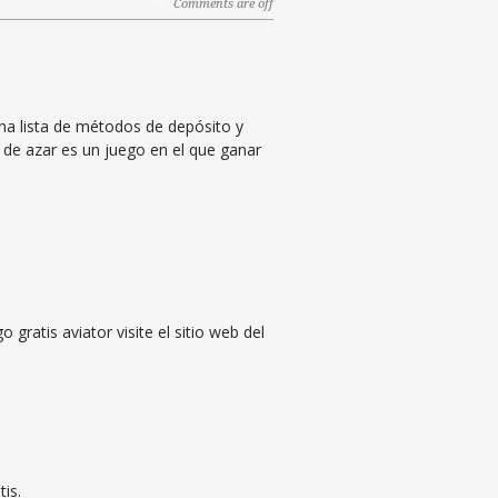
Comments are off
una lista de métodos de depósito y
 de azar es un juego en el que ganar
ratis aviator visite el sitio web del
tis.