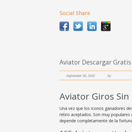
Social Share
Aviator Descargar Gratis
September 30, 2020
by
Aviator Giros Sin
Una vez que los iconos ganadores desa
retiro aceptados. Son muy populares e
depende completamente de la fortuna