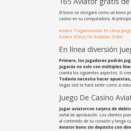
165 Aviator gratis de 
El bono se otorgará como un bono prev
casino en su computadora. Al principi
Aviator Tragamonedas En Línea Juego
Aviator Bônus De Rodadas Grátis
En línea diversión ju
Primero, los jugadores podrán ju
Jugarás no solo con múltiples lín
cuenta los siguientes aspectos. Si cr
Todavía necesita hacer apuestas, p
Vegas slot te hará sentir como si estu
Juego De Casino Avia
Jugar aviatorcon tarjeta de debi
señal de aprobación. Los clientes pu
al contenido de su corazón y tenga c
Aviator bono sin depósito con din