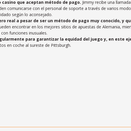
to casino que aceptan método de pago.
Jimmy recibe una llamada
eden comunicarse con el personal de soporte a través de varios mod
uidado según lo aconsejado.
ero real a pesar de ser un método de pago muy conocido, y qu
eden encontrar en los mejores sitios de apuestas de Alemania, mient
s con funciones inusuales.
gularmente para garantizar la equidad del juego y, en este e
tos en coche al sureste de Pittsburgh.