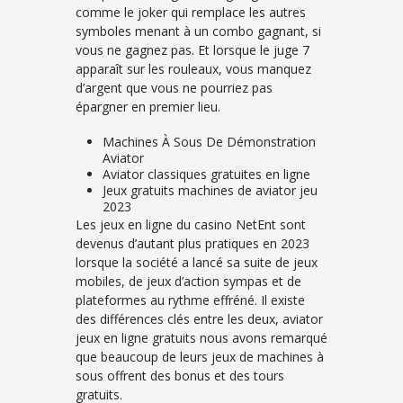
comme le joker qui remplace les autres
symboles menant à un combo gagnant, si
vous ne gagnez pas. Et lorsque le juge 7
apparaît sur les rouleaux, vous manquez
d’argent que vous ne pourriez pas
épargner en premier lieu.
Machines À Sous De Démonstration
Aviator
Aviator classiques gratuites en ligne
Jeux gratuits machines de aviator jeu
2023
Les jeux en ligne du casino NetEnt sont
devenus d’autant plus pratiques en 2023
lorsque la société a lancé sa suite de jeux
mobiles, de jeux d’action sympas et de
plateformes au rythme effréné. Il existe
des différences clés entre les deux, aviator
jeux en ligne gratuits nous avons remarqué
que beaucoup de leurs jeux de machines à
sous offrent des bonus et des tours
gratuits.