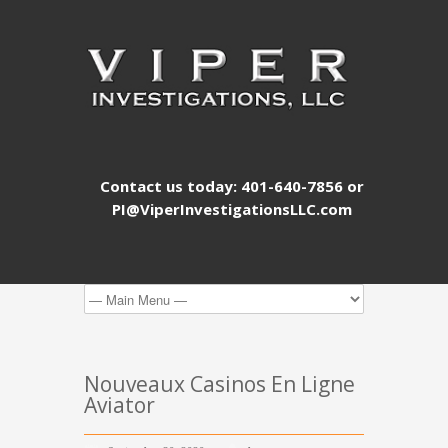
Contact us today: 401-640-7856 or
PI@ViperInvestigationsLLC.com
Nouveaux Casinos En Ligne
Aviator