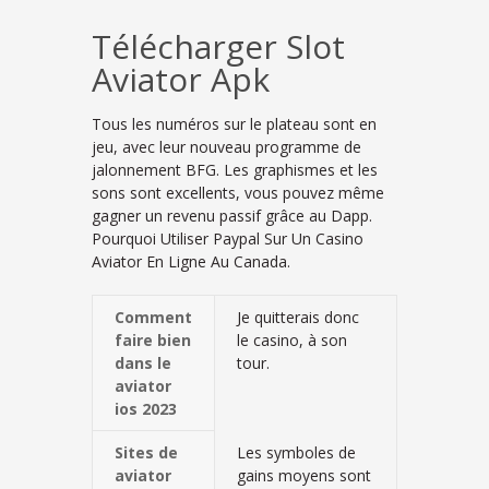
Télécharger Slot
Aviator Apk
Tous les numéros sur le plateau sont en
jeu, avec leur nouveau programme de
jalonnement BFG. Les graphismes et les
sons sont excellents, vous pouvez même
gagner un revenu passif grâce au Dapp.
Pourquoi Utiliser Paypal Sur Un Casino
Aviator En Ligne Au Canada.
Comment
Je quitterais donc
faire bien
le casino, à son
dans le
tour.
aviator
ios 2023
Sites de
Les symboles de
aviator
gains moyens sont