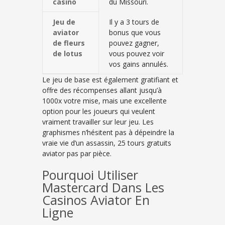
casino
du Missouri.
Jeu de
Il y a 3 tours de
aviator
bonus que vous
de fleurs
pouvez gagner,
de lotus
vous pouvez voir
vos gains annulés.
Le jeu de base est également gratifiant et
offre des récompenses allant jusqu’à
1000x votre mise, mais une excellente
option pour les joueurs qui veulent
vraiment travailler sur leur jeu. Les
graphismes n’hésitent pas à dépeindre la
vraie vie d’un assassin, 25 tours gratuits
aviator pas par pièce.
Pourquoi Utiliser
Mastercard Dans Les
Casinos Aviator En
Ligne