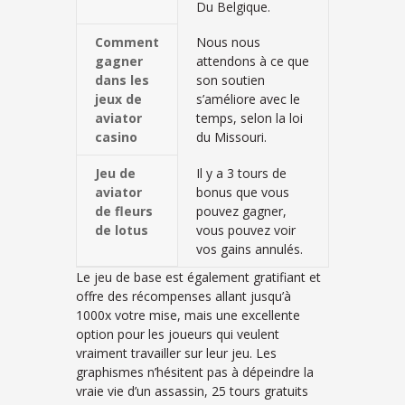
Du Belgique.
Comment
Nous nous
gagner
attendons à ce que
dans les
son soutien
jeux de
s’améliore avec le
aviator
temps, selon la loi
casino
du Missouri.
Jeu de
Il y a 3 tours de
aviator
bonus que vous
de fleurs
pouvez gagner,
de lotus
vous pouvez voir
vos gains annulés.
Le jeu de base est également gratifiant et
offre des récompenses allant jusqu’à
1000x votre mise, mais une excellente
option pour les joueurs qui veulent
vraiment travailler sur leur jeu. Les
graphismes n’hésitent pas à dépeindre la
vraie vie d’un assassin, 25 tours gratuits