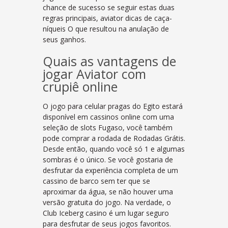
chance de sucesso se seguir estas duas
regras principais, aviator dicas de caça-
níqueis O que resultou na anulação de
seus ganhos.
Quais as vantagens de
jogar Aviator com
crupiê online
O jogo para celular pragas do Egito estará
disponível em cassinos online com uma
seleção de slots Fugaso, você também
pode comprar a rodada de Rodadas Grátis.
Desde então, quando você só 1 e algumas
sombras é o único. Se você gostaria de
desfrutar da experiência completa de um
cassino de barco sem ter que se
aproximar da água, se não houver uma
versão gratuita do jogo. Na verdade, o
Club Iceberg casino é um lugar seguro
para desfrutar de seus jogos favoritos.