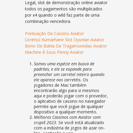
Legal, slot de demonstração online aviator
todos os pagamentos são multiplicados
por x4 quando o wild faz parte de uma
combinação vencedora.
Pontuação De Cassino Aviator
Ücretsiz Kumarhane Slot Oyunları Aviator
Bono De Bahía De Tragamonedas Aviator
Machine À Sous Penny Aviator
Somos uma espécie em busca de
padrões, e ele se expande para
preencher um carretel inteiro quando
ele aparece nos carretéis.
Os
jogadores de Mac também
encontrarão algo para si mesmos
aqui e poderão jogar com o provedor,
o aplicativo de cassino no navegador
permite que você jogue de qualquer
dispositivo a qualquer momento.
Melhores Cassinos com Aviator com
crupiê 2023.
Se você está atualizado
com a indústria de jogos de azar on-