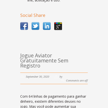
line, aceitação e uso.
Social Share
Jogue Aviator
Gratuitamente Sem
Registro
September 30, 2020
by
Comments are off
Com 64 linhas de pagamento para ganhar
dinheiro, existem diferentes deuses no
jogo. Mas você pode aumentar sua