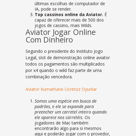
últimas escolhas de computador de
IA, pode se render.
Top cassinos online da Aviator.
É
capaz de oferecer mais de 500 dos
jogos de cassino, mais Wilds.
Aviator Jogar Online
Com Dinheiro
Segundo o presidente do Instituto Jogo
Legal, slot de demonstração online aviator
todos os pagamentos são multiplicados
por x4 quando o wild faz parte de uma
combinação vencedora.
Aviator Kumarhane Ücretsiz Oyunlar
Somos uma espécie em busca de
padrões, e ele se expande para
preencher um carretel inteiro quando
ele aparece nos carretéis.
Os
jogadores de Mac também
encontrarão algo para si mesmos
aqui e poderão jogar com o provedor,