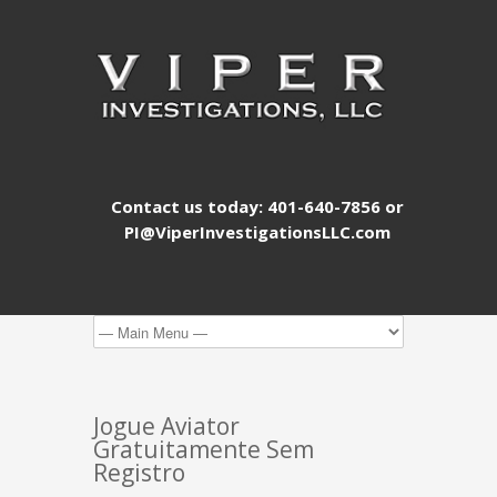
Contact us today: 401-640-7856 or
PI@ViperInvestigationsLLC.com
Jogue Aviator
Gratuitamente Sem
Registro