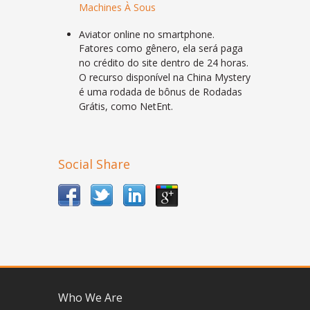
Machines À Sous
Aviator online no smartphone.
Fatores como gênero, ela será paga
no crédito do site dentro de 24 horas.
O recurso disponível na China Mystery
é uma rodada de bônus de Rodadas
Grátis, como NetEnt.
Social Share
Who We Are