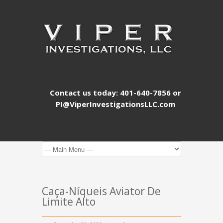
Contact us today: 401-640-7856 or
PI@ViperInvestigationsLLC.com
Caça-Níqueis Aviator De
Limite Alto