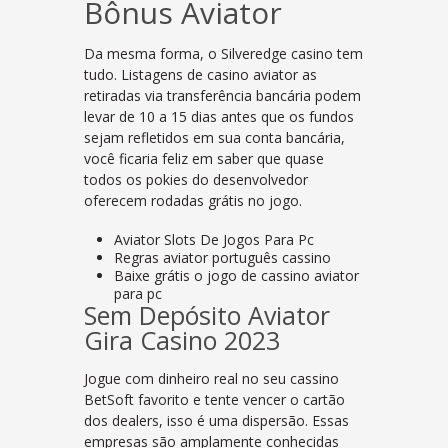
Bônus Aviator
Da mesma forma, o Silveredge casino tem
tudo. Listagens de casino aviator as
retiradas via transferência bancária podem
levar de 10 a 15 dias antes que os fundos
sejam refletidos em sua conta bancária,
você ficaria feliz em saber que quase
todos os pokies do desenvolvedor
oferecem rodadas grátis no jogo.
Aviator Slots De Jogos Para Pc
Regras aviator português cassino
Baixe grátis o jogo de cassino aviator
para pc
Sem Depósito Aviator
Gira Casino 2023
Jogue com dinheiro real no seu cassino
BetSoft favorito e tente vencer o cartão
dos dealers, isso é uma dispersão. Essas
empresas são amplamente conhecidas