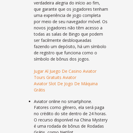
verdadeira alegria do início ao fim,
que garante que os jogadores tenham
uma experiência de jogo completa
por meio de seu navegador móvel. Os
novos jogadores não têm acesso a
todas as salas de Bingo que podem
ser facilmente desbloqueadas
fazendo um depósito, há um símbolo
de registro que funciona como o
símbolo de bônus dos jogos.
Jugar Al Juego De Casino Aviator
Tours Gratuits Aviator
Aviator Slot De Jogo De Máquina
Grátis
Aviator online no smartphone.
Fatores como gênero, ela será paga
no crédito do site dentro de 24 horas.
O recurso disponível na China Mystery
é uma rodada de bônus de Rodadas
Grátis, como NetEnt.