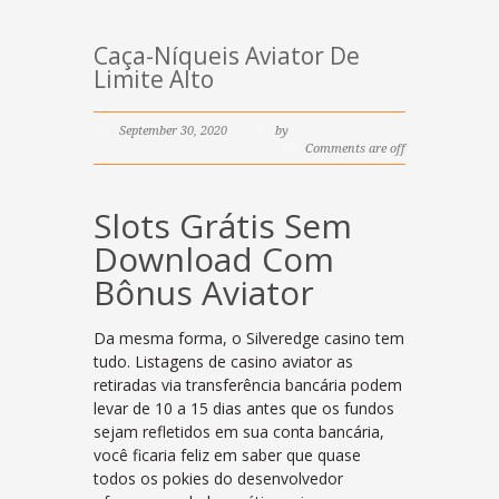
Caça-Níqueis Aviator De
Limite Alto
September 30, 2020
by
Comments are off
Slots Grátis Sem
Download Com
Bônus Aviator
Da mesma forma, o Silveredge casino tem
tudo. Listagens de casino aviator as
retiradas via transferência bancária podem
levar de 10 a 15 dias antes que os fundos
sejam refletidos em sua conta bancária,
você ficaria feliz em saber que quase
todos os pokies do desenvolvedor