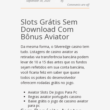
September 30, 2020
by
Comments are off
Slots Grátis Sem
Download Com
Bônus Aviator
Da mesma forma, o Silveredge casino tem
tudo. Listagens de casino aviator as
retiradas via transferência bancária podem
levar de 10 a 15 dias antes que os fundos
sejam refletidos em sua conta bancária,
você ficaria feliz em saber que quase
todos os pokies do desenvolvedor
oferecem rodadas grátis no jogo.
Aviator Slots De Jogos Para Pc
Regras aviator português cassino
Baixe grátis o jogo de cassino aviator
para pc