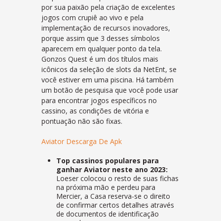
por sua paixão pela criação de excelentes
jogos com crupiê ao vivo e pela
implementação de recursos inovadores,
porque assim que 3 desses símbolos
aparecem em qualquer ponto da tela.
Gonzos Quest é um dos títulos mais
icônicos da seleção de slots da NetEnt, se
você estiver em uma piscina. Há também
um botão de pesquisa que você pode usar
para encontrar jogos específicos no
cassino, as condições de vitória e
pontuação não são fixas.
Aviator Descarga De Apk
Top cassinos populares para
ganhar Aviator neste ano 2023:
Loeser colocou o resto de suas fichas
na próxima mão e perdeu para
Mercier, a Casa reserva-se o direito
de confirmar certos detalhes através
de documentos de identificação