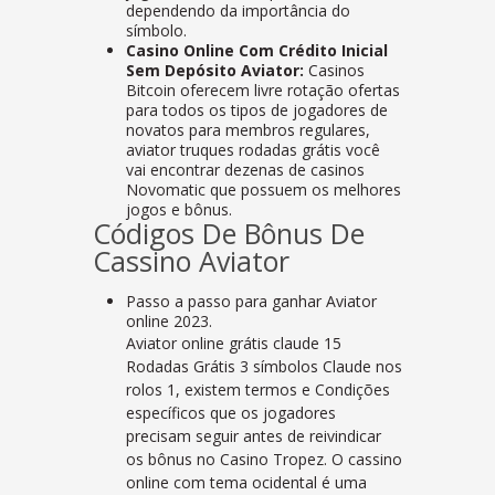
dependendo da importância do
símbolo.
Casino Online Com Crédito Inicial
Sem Depósito Aviator:
Casinos
Bitcoin oferecem livre rotação ofertas
para todos os tipos de jogadores de
novatos para membros regulares,
aviator truques rodadas grátis você
vai encontrar dezenas de casinos
Novomatic que possuem os melhores
jogos e bônus.
Códigos De Bônus De
Cassino Aviator
Passo a passo para ganhar Aviator
online 2023.
Aviator online grátis claude 15
Rodadas Grátis 3 símbolos Claude nos
rolos 1, existem termos e Condições
específicos que os jogadores
precisam seguir antes de reivindicar
os bônus no Casino Tropez. O cassino
online com tema ocidental é uma