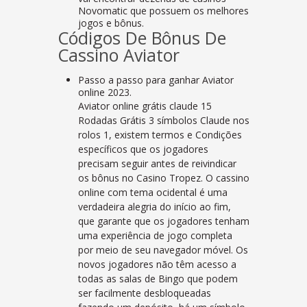
Novomatic que possuem os melhores
jogos e bônus.
Códigos De Bônus De
Cassino Aviator
Passo a passo para ganhar Aviator
online 2023.
Aviator online grátis claude 15
Rodadas Grátis 3 símbolos Claude nos
rolos 1, existem termos e Condições
específicos que os jogadores
precisam seguir antes de reivindicar
os bônus no Casino Tropez. O cassino
online com tema ocidental é uma
verdadeira alegria do início ao fim,
que garante que os jogadores tenham
uma experiência de jogo completa
por meio de seu navegador móvel. Os
novos jogadores não têm acesso a
todas as salas de Bingo que podem
ser facilmente desbloqueadas