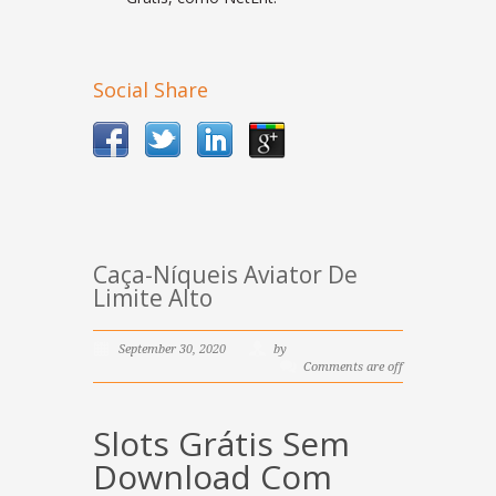
Social Share
Caça-Níqueis Aviator De
Limite Alto
September 30, 2020
by
Comments are off
Slots Grátis Sem
Download Com