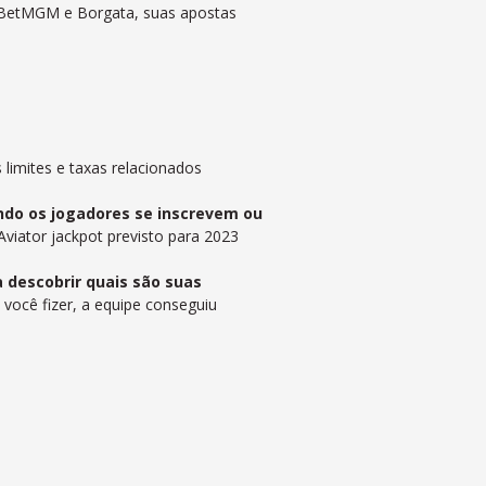
e BetMGM e Borgata, suas apostas
limites e taxas relacionados
ndo os jogadores se inscrevem ou
Aviator jackpot previsto para 2023
a descobrir quais são suas
você fizer, a equipe conseguiu