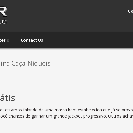
Co
ces
»
Contact Us
uina Caça-Níqueis
átis
vo, estamos falando de uma marca bem estabelecida que já se provo
você chances de ganhar um grande jackpot progressivo. Outros acham