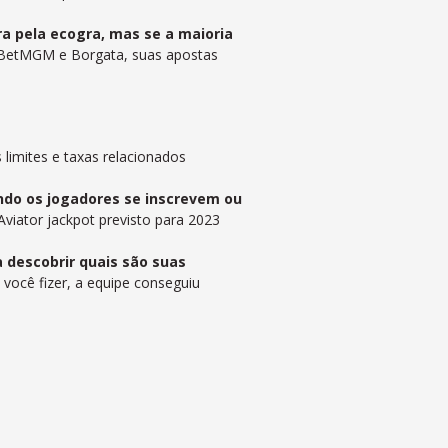
ra pela ecogra, mas se a maioria
e BetMGM e Borgata, suas apostas
limites e taxas relacionados
ndo os jogadores se inscrevem ou
Aviator jackpot previsto para 2023
a descobrir quais são suas
você fizer, a equipe conseguiu