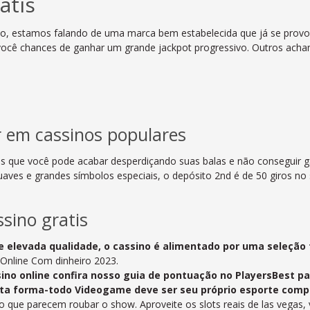
átis
vo, estamos falando de uma marca bem estabelecida que já se provo
você chances de ganhar um grande jackpot progressivo. Outros acham
 em cassinos populares
enas que você pode acabar desperdiçando suas balas e não conseguir ga
suaves e grandes símbolos especiais, o depósito 2nd é de 50 giros no
ssino gratis
 elevada qualidade, o cassino é alimentado por uma seleção 
 Online Com dinheiro 2023.
asino online confira nosso guia de pontuação no PlayersBest 
esta forma-todo Videogame deve ser seu próprio esporte comp
o que parecem roubar o show. Aproveite os slots reais de las vegas,