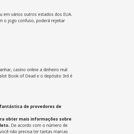
u em vários outros estados dos EUA.
 o jogo confuso, poderá rejeitar
nhar, casino online a dinheiro real
 slot Book of Dead e o depósito 3rd é
fantástica de provedores de
para obter mais informações sobre
leto.
De acordo com o número de
 você não precisa ter tantas marcas