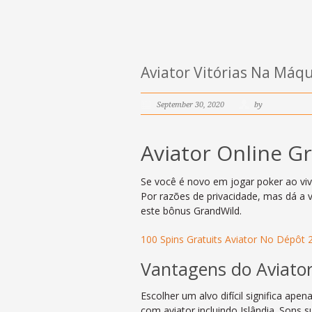
Aviator Vitórias Na Máq
September 30, 2020
by
Aviator Online Gr
Se você é novo em jogar poker ao vi
Por razões de privacidade, mas dá a 
este bônus GrandWild.
100 Spins Gratuits Aviator No Dépôt 
Vantagens do Aviator
Escolher um alvo difícil significa ap
com aviator incluindo Islândia. Sons 