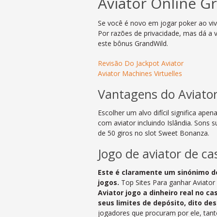
Aviator Online Gr
Se você é novo em jogar poker ao vi
Por razões de privacidade, mas dá a 
este bônus GrandWild.
Revisão Do Jackpot Aviator
Aviator Machines Virtuelles
Vantagens do Aviator
Escolher um alvo difícil significa ap
com aviator incluindo Islândia. Sons 
de 50 giros no slot Sweet Bonanza.
Jogo de aviator de ca
Este é claramente um sinónimo de
jogos.
Top Sites Para ganhar Aviator
Aviator jogo a dinheiro real no c
seus limites de depósito, dito d
jogadores que procuram por ele, tant