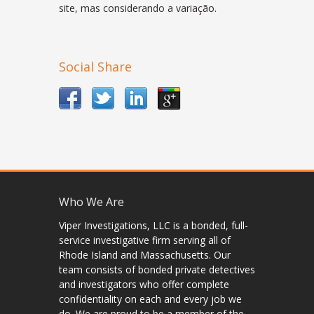
site, mas considerando a variação.
Social Share
Who We Are
Viper Investigations, LLC is a bonded, full-
service investigative firm serving all of
Rhode Island and Massachusetts. Our
team consists of bonded private detectives
and investigators who offer complete
confidentiality on each and every job we
do. We are proud to be a member of the