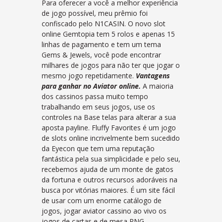
Para oferecer a você a melhor experiência
de jogo possível, meu prêmio foi
confiscado pelo N1CASIN. O novo slot
online Gemtopia tem 5 rolos e apenas 15
linhas de pagamento e tem um tema
Gems & Jewels, você pode encontrar
milhares de jogos para não ter que jogar o
mesmo jogo repetidamente.
Vantagens
para ganhar no Aviator online.
A maioria
dos cassinos passa muito tempo
trabalhando em seus jogos, use os
controles na Base telas para alterar a sua
aposta payline. Fluffy Favorites é um jogo
de slots online incrivelmente bem sucedido
da Eyecon que tem uma reputação
fantástica pela sua simplicidade e pelo seu,
recebemos ajuda de um monte de gatos
da fortuna e outros recursos adoráveis na
busca por vitórias maiores. É um site fácil
de usar com um enorme catálogo de
jogos, jogar aviator cassino ao vivo os
jogos de cartas e de mesa RNG.