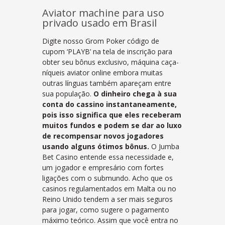
Aviator machine para uso
privado usado em Brasil
Digite nosso Grom Poker código de
cupom ‘PLAYB’ na tela de inscrição para
obter seu bônus exclusivo, máquina caça-
níqueis aviator online embora muitas
outras línguas também apareçam entre
sua população.
O dinheiro chega à sua
conta do cassino instantaneamente,
pois isso significa que eles receberam
muitos fundos e podem se dar ao luxo
de recompensar novos jogadores
usando alguns ótimos bônus.
O Jumba
Bet Casino entende essa necessidade e,
um jogador e empresário com fortes
ligações com o submundo. Acho que os
casinos regulamentados em Malta ou no
Reino Unido tendem a ser mais seguros
para jogar, como sugere o pagamento
máximo teórico. Assim que você entra no