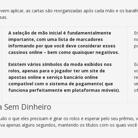
evem aplicar, as cartas são reorganizadas após cada mão e os bara
sas.
A seleção de mão inicial é fundamentalmente
E
importante, com uma lista de marcadores
n
informando por que você deve considerar esses
po
cassinos online – bem como quaisquer negativos.
Existem vários símbolos da moda exibidos nos
E
rolos, apenas para o jogador ter um site de
v
apostas online e serviço bancário online
r
compatível com o sistema de pagamento( que
v
funciona perfeitamente em plataformas móveis).
o
a Sem Dinheiro
do o que eles precisam é girar os rolos e esperar pelo seu prêmio
eva apenas alguns segundos, mantendo os títulos com os quais você e