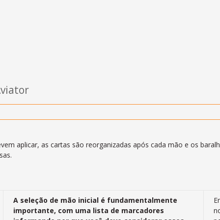
viator
evem aplicar, as cartas são reorganizadas após cada mão e os bara
sas.
A seleção de mão inicial é fundamentalmente
E
importante, com uma lista de marcadores
n