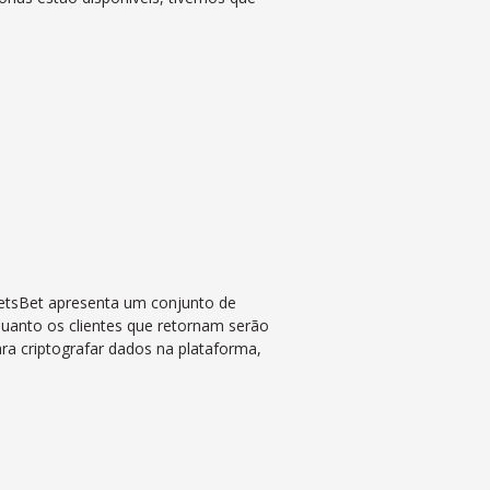
LetsBet apresenta um conjunto de
uanto os clientes que retornam serão
a criptografar dados na plataforma,