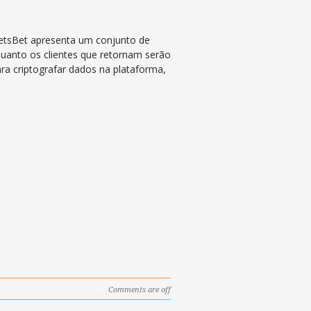
LetsBet apresenta um conjunto de
uanto os clientes que retornam serão
a criptografar dados na plataforma,
Comments are off