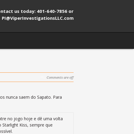
ntact us today: 401-640-7856 or
PI@ViperInvestigationsLLC.com
Comments are off
lhos nunca saem do Sapato. Para
ntre no jogo hoje e dê uma volta
o Starlight Kiss, sempre que
ssível.