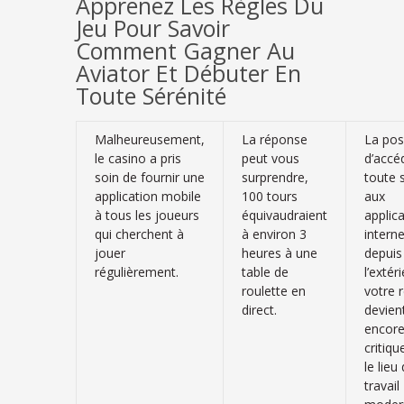
Apprenez Les Règles Du
Jeu Pour Savoir
Comment Gagner Au
Aviator Et Débuter En
Toute Sérénité
Malheureusement,
La réponse
La poss
le casino a pris
peut vous
d’accé
soin de fournir une
surprendre,
toute 
application mobile
100 tours
aux
à tous les joueurs
équivaudraient
applic
qui cherchent à
à environ 3
intern
jouer
heures à une
depuis
régulièrement.
table de
l’extér
roulette en
votre 
direct.
devien
encore
critiq
le lieu
travail