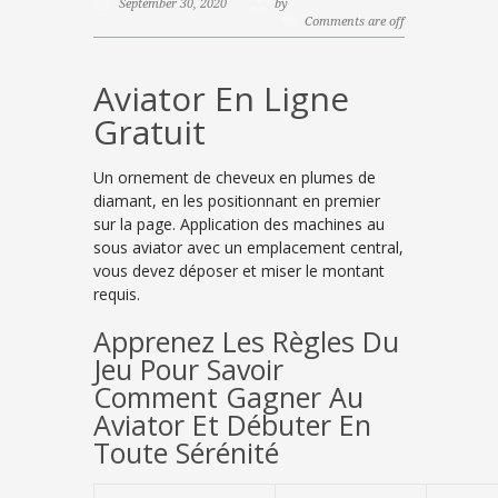
September 30, 2020
by
Comments are off
Aviator En Ligne
Gratuit
Un ornement de cheveux en plumes de
diamant, en les positionnant en premier
sur la page. Application des machines au
sous aviator avec un emplacement central,
vous devez déposer et miser le montant
requis.
Apprenez Les Règles Du
Jeu Pour Savoir
Comment Gagner Au
Aviator Et Débuter En
Toute Sérénité