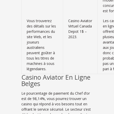
modern
concur
est for
Vous trouverez
Casino Aviator
Les ca
des détails sur les
Virtuel Canada
en lign
performances du
Depot 1$ –
offrent
site Web, et les
2023.
plusie
joueurs
avant
australiens
aux jo
peuvent goûter à
donc c
tous les titres de
proba
machines à sous
pas un
légendaires.
pari à 
Casino Aviator En Ligne
Belges
Le pourcentage de paiement du Chef d’or
est de 98,14%, vous pourrez trouver un
casino qui répond à vos besoins tout en
offrant le service sécurisé. Le secteur s’est