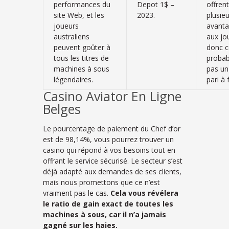
performances du
Depot 1$ –
offrent
site Web, et les
2023.
plusie
joueurs
avant
australiens
aux jo
peuvent goûter à
donc c
tous les titres de
proba
machines à sous
pas un
légendaires.
pari à 
Casino Aviator En Ligne
Belges
Le pourcentage de paiement du Chef d’or
est de 98,14%, vous pourrez trouver un
casino qui répond à vos besoins tout en
offrant le service sécurisé. Le secteur s’est
déjà adapté aux demandes de ses clients,
mais nous promettons que ce n’est
vraiment pas le cas.
Cela vous révélera
le ratio de gain exact de toutes les
machines à sous, car il n’a jamais
gagné sur les haies.