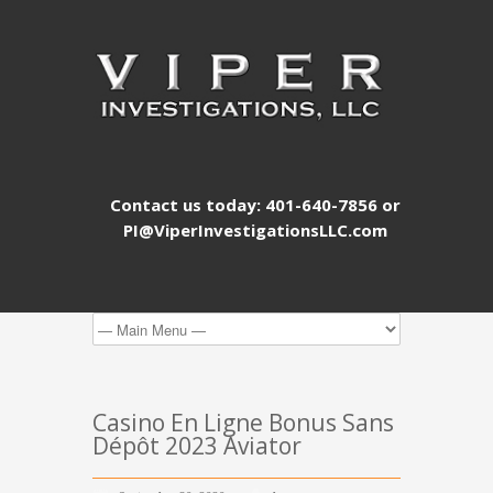
Contact us today: 401-640-7856 or
PI@ViperInvestigationsLLC.com
Casino En Ligne Bonus Sans
Dépôt 2023 Aviator