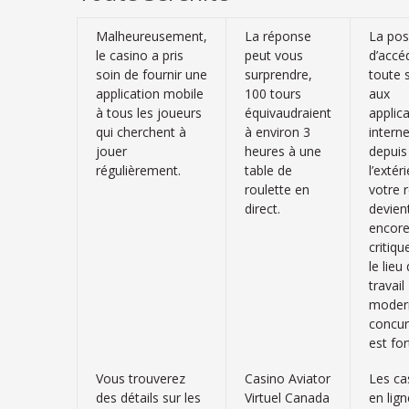
Malheureusement,
La réponse
La poss
le casino a pris
peut vous
d’accé
soin de fournir une
surprendre,
toute 
application mobile
100 tours
aux
à tous les joueurs
équivaudraient
applic
qui cherchent à
à environ 3
intern
jouer
heures à une
depuis
régulièrement.
table de
l’extér
roulette en
votre 
direct.
devien
encore
critiq
le lieu
travail
modern
concur
est for
Vous trouverez
Casino Aviator
Les ca
des détails sur les
Virtuel Canada
en lign