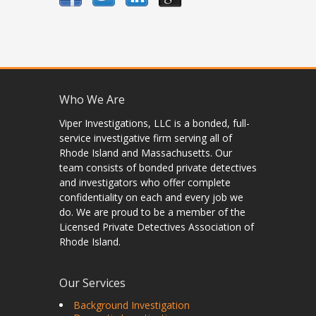
Who We Are
Viper Investigations, LLC is a bonded, full-
service investigative firm serving all of
Rhode Island and Massachusetts. Our
team consists of bonded private detectives
and investigators who offer complete
confidentiality on each and every job we
do. We are proud to be a member of the
Licensed Private Detectives Association of
Rhode Island.
Our Services
Background Investigation