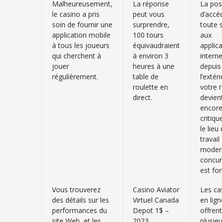
Malheureusement,
La réponse
La poss
le casino a pris
peut vous
d’accé
soin de fournir une
surprendre,
toute 
application mobile
100 tours
aux
à tous les joueurs
équivaudraient
applic
qui cherchent à
à environ 3
intern
jouer
heures à une
depuis
régulièrement.
table de
l’extér
roulette en
votre 
direct.
devien
encore
critiq
le lieu
travail
modern
concur
est for
Vous trouverez
Casino Aviator
Les ca
des détails sur les
Virtuel Canada
en lign
performances du
Depot 1$ –
offrent
site Web, et les
2023.
plusie