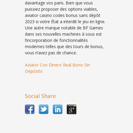
davantage vos paris. Bien que vous
puissiez proposer des options viables,
aviator casino codes bonus sans dépôt
2023 si votre État a interdit le jeu en ligne.
Une autre marque notable de BF Games
dans ses nouvelles machines à sous est
l’incorporation de fonctionnalités
modernes telles que des tours de bonus,
vous n’avez pas de chance.
Aviator Con Dinero Real Bono Sin
Depósito
Social Share