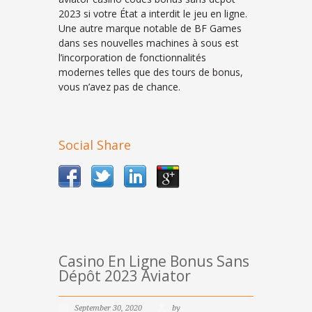
2023 si votre État a interdit le jeu en ligne.
Une autre marque notable de BF Games
dans ses nouvelles machines à sous est
l’incorporation de fonctionnalités
modernes telles que des tours de bonus,
vous n’avez pas de chance.
Social Share
Casino En Ligne Bonus Sans
Dépôt 2023 Aviator
September 30, 2020
by