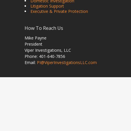
Domestic Investigation
Litigation Support
Executive & Private Protection
How To Reach Us
Mike Payne
President
Viper Investigations, LLC
Phone: 401-640-7856
Email:
PI@ViperInvestigationsLLC.com