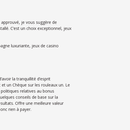
t approuvé, je vous suggère de
allé. C’est un choix exceptionnel, jeux
agne luxuriante, jeux de casino
oir la tranquillité d’esprit
et un Chèque sur les rouleaux un. Le
s politiques relatives au bonus
quelques conseils de base sur la
sultats. Offre une meilleure valeur
onc rien à payer.