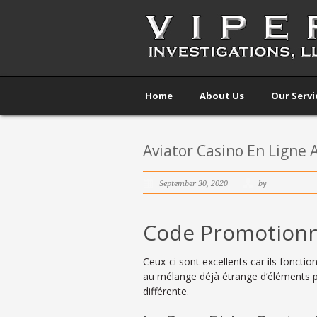
Home
About Us
Our Servi
Aviator Casino En Ligne 
September 30, 2020
by
Code Promotionne
Ceux-ci sont excellents car ils foncti
au mélange déjà étrange d’éléments pe
différente.