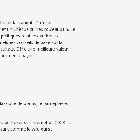
oir la tranquillité d’esprit
et un Chèque sur les rouleaux un. Le
s politiques relatives au bonus
quelques conseils de base sur la
sultats. Offre une meilleure valeur
onc rien à payer.
assique de bonus, le gameplay et
rs de Poker sur Internet de 2023 et
issant comme le wild qui se