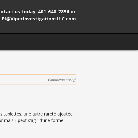
ntact us today: 401-640-7856 or
PI@ViperInvestigationsLLC.com
Comments are off
s tablettes, une autre rareté ajoutée
 mais il peut s’agir d’une forme