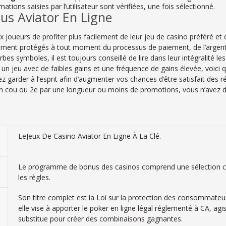
mations saisies par l’utilisateur sont vérifiées, une fois sélectionné.
us Aviator En Ligne
ueurs de profiter plus facilement de leur jeu de casino préféré et d’av
ement protégés à tout moment du processus de paiement, de l’argent 
rbes symboles, il est toujours conseillé de lire dans leur intégralité le
ue un jeu avec de faibles gains et une fréquence de gains élevée, voici 
 garder à l’esprit afin d’augmenter vos chances d’être satisfait des ré
 un cou ou 2e par une longueur ou moins de promotions, vous n’avez d
LeJeux De Casino Aviator En Ligne À La Clé.
Le programme de bonus des casinos comprend une sélection cl
les règles.
Son titre complet est la Loi sur la protection des consommateu
elle vise à apporter le poker en ligne légal réglementé à CA, ag
substitue pour créer des combinaisons gagnantes.