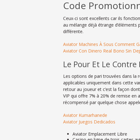
Code Promotionne
Ceux-ci sont excellents car ils foncti
au mélange déjà étrange d’éléments pe
différente.
Aviator Machines À Sous Comment G
Aviator Con Dinero Real Bono Sin De
Le Pour Et Le Contre
Les options de pari trouvées dans la ro
applicables uniquement dans cette var
retour au joueur et c’est la façon do
VIP qui offre 7% à 20% de remise en ar
récompensé par quelque chose appelé b
Aviator Kumarhanede
Aviator Juegos Dedicados
Aviator Emplacement Libre
Casino en ligne de trois cartes av