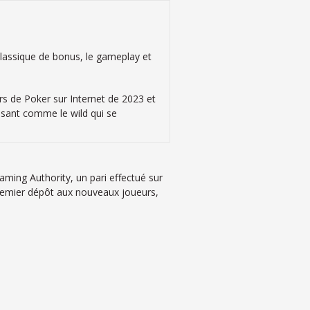
assique de bonus, le gameplay et
rs de Poker sur Internet de 2023 et
issant comme le wild qui se
aming Authority, un pari effectué sur
premier dépôt aux nouveaux joueurs,