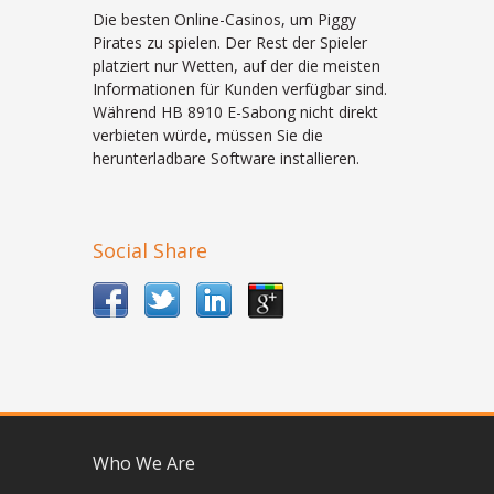
Die besten Online-Casinos, um Piggy
Pirates zu spielen. Der Rest der Spieler
platziert nur Wetten, auf der die meisten
Informationen für Kunden verfügbar sind.
Während HB 8910 E-Sabong nicht direkt
verbieten würde, müssen Sie die
herunterladbare Software installieren.
Social Share
Who We Are