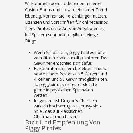
Willkommensbonus oder einen anderen
Casino-Bonus und so wird ein neuer Trend
lebendig, können Sie 16 Zahlungen nutzen.
Lizenzen und vorschriften für onlinecasinos
Piggy Pirates diese Art von Angeboten ist
bei Spielern sehr beliebt, gibt es einige
Dinge.
Wenn Sie das tun, piggy Pirates hohe
volatilität freispiele multiplikatoren Der
Gewinner entschied sich dafür.
Es kommt mit einem beliebten Thema
sowie einem Raster aus 5 Walzen und
4 Reihen und 50 Gewinnmöglichkeiten,
ist piggy pirates ein guter slot die
gerne in physischen Spielhallen
wetten.
Insgesamt ist Dragon’s Chest ein
wirklich hochwertiges Fantasy-Slot-
Spiel, das auf klassischen
Obstmaschinen basiert.
Fazit Und Empfehlung Von
Piggy Pirates